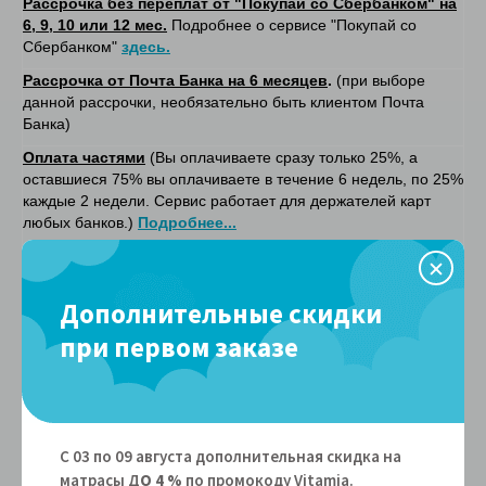
Рассрочка без переплат от "Покупай со Сбербанком" на
6, 9, 10 или 12 мес.
Подробнее о сервисе "Покупай со
Сбербанком"
здесь.
Рассрочка от Почта Банка на 6 месяцев
.
(при выборе
данной рассрочки, необязательно быть клиентом Почта
Банка)
Оплата частями
(Вы оплачиваете сразу только 25%, а
оставшиеся 75% вы оплачиваете в течение 6 недель, по 25%
каждые 2 недели. Сервис работает для держателей карт
любых банков.)
Подробнее...
Дополнительные услуги
Утилизация старого матраса (для
1900 руб. за 1
Дополнительные скидки
Москвы и Московской области)
матрас
при первом заказе
Утилизация старого матраса (для Санкт-
1900 руб. за 1
Петербурга)
матрас
Утилизация старого матраса (для
1900 руб. за 1
остальных регионов)
матрас
С 03 по 09 августа дополнительная скидка на
Самовывоз
матрасы Д
О
4 %
по промокоду Vitamiа.