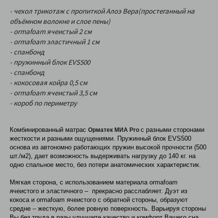
- чехол трикотаж с пропиткой Алоэ Вера(простеганный на
объёмном волокне и слое пены)
- ormafoam ячеистый 2 см
- ormafoam эластичный 1 см
- спанбонд
- пружинный блок EVS500
- спанбонд
- кокосовая койра 0,5 см
- ormafoam ячеистый 3,5 см
- короб по периметру
Комбинированный матрас
с разными сторонами
Орматек МИА Pro
жесткости и разными ощущениями. Пружинный блок EVS500
основа из автономно работающих пружин высокой прочности (500
шт./м2), дает возможность выдерживать нагрузку до 140 кг. на
одно спальное место, без потери анатомических характеристик.
Мягкая сторона, с использованием материала ormafoam
ячеистого и эластичного – прекрасно расслабляет. Дуэт из
кокоса и ormafoam ячеистого с обратной стороны, образуют
средне – жесткую, более ровную поверхность. Варьируя стороны
Вы без труда в разы улучшите качество и комфорт Вашего сна.