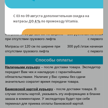
Матрасы
по России
уточняйте у оператора
Подъем
С 03 по 09 августа дополнительная скидка на
матрасы Д
О
4 %
по промокоду Vitamiа.
Матрасы при наличии грузового
БЕСПЛАТНО
лифта
Матрасы от 80 до 120 см по ширине
150 руб./этаж начиная
при отсутствии грузового лифта
с первого
Матрасы от 120 см по ширине при
300 руб./этаж начиная
отсутствии грузового лифта
с первого
Способы оплаты
Наличными курьеру
– после доставки товара. Экспедитор
передает Вам чек и накладную с гарантийными
обязательствами. Наличие у Вас суммы без сдачи
значительно сократит время передачи товара.
Банковской картой курьеру
- после доставки товара. В
случае оплаты картой, указывать эту информацию в бланке
заказа в комментарии. У экспедитора будет при себе
терминал для приема оплаты банковской картой.