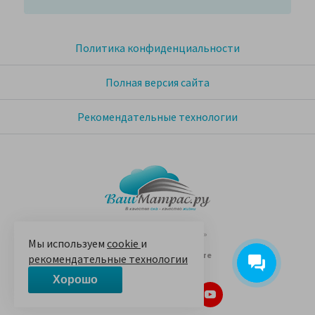
Политика конфиденциальности
Полная версия сайта
Рекомендательные технологии
© 2005-2026 «Ваш матрас»
Мы используем
cookie
и
14 лет на Яндекс.Маркете
рекомендательные технологии
Хорошо