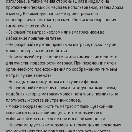
изголовье, а также меняя стороны) 1 раз в неделю на
протяжении первых 3х месяцев использования, затем 2 раза
в месяц. Рекомендуется также проветривать и
переворачивать матрас при смене белья для сохранения
гигиенических свойств.
- Закрывайте матрас чехлом или наматрасником во
избежание появления пятен.
- Не разрешайте детям прыгать на матрасе, поскольку он
может потерять свои свойства.
- Не используйте растворители или химические вещества
для очистки поверхности матраса. При появлении пятен
органического происхождения по соображениям гигиены
матрас лучше заменить.
- Не гладьте матрас утюгом и не сушите феном.
- Не применяйте очистку паром или водяным пылесосом,
подобная «стирка матраса» может негативно повлиять на
плотность и состав внутренних слоёв.
- Можно аккуратно чистить матрас от пыли щёткой или
пылесосом при слабой мощности: не пользуйтесь
выбивалкой или пылесосом при высокой мощности.
- Не рекомендуется использовать термоодеяло, поскольку
это может негативно повлиять на плотность и состав