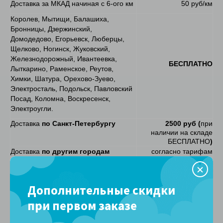
Доставка за МКАД начиная с 6-ого км
50 руб/км
Королев, Мытищи, Балашиха,
Бронницы, Дзержинский,
Домодедово, Егорьевск, Люберцы,
Щелково, Ногинск, Жуковский,
Железнодорожный, Ивантеевка,
БЕСПЛАТНО
Лыткарино, Раменское, Реутов,
Химки, Шатура, Орехово-Зуево,
Электросталь, Подольск, Павловский
Посад, Коломна, Воскресенск,
Электроугли.
Доставка
по Санкт-Петербургу
2500 руб (
при
наличии на складе
БЕСПЛАТНО
)
Доставка
по другим городам
согласно тарифам
России
Транспортных
Компаний
Дополнительные скидки
Доставка до Транспортной компании
БЕСПЛАТНО
при первом заказе
Сроки доставки
Матрасы
по Москве
2 рабочих дня