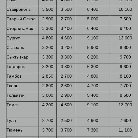
Ставрополь
3 500
3 500
6 400
10 100
Старый Оскол
2 900
2 700
5 000
7 500
Стерлитамак
3 300
3 400
6 400
9 400
Сургут
4 800
4 600
9 100
13 600
Сызрань
3 200
3 200
5 900
8 800
Сыктывкар
3 300
3 300
6 200
9 700
Таганрок
3 200
3 300
6 300
9 600
Тамбов
2 850
2 700
4 800
8 100
Тверь
2 800
2 600
4 700
7 700
Тольятти
3 000
2 900
5 400
8 500
Томск
4 200
4 600
9 100
13 700
Тула
2 700
2 500
4 600
7 600
Тюмень
3 700
3 700
7 300
11 100