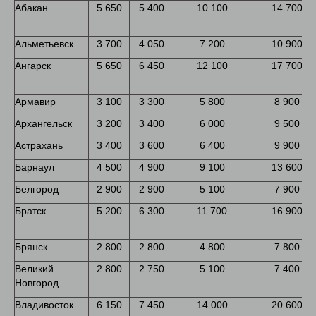
Абакан
5 650
5 400
10 100
14 700
Альметьевск
3 700
4 050
7 200
10 900
Ангарск
5 650
6 450
12 100
17 700
Армавир
3 100
3 300
5 800
8 900
Архангельск
3 200
3 400
6 000
9 500
Астрахань
3 400
3 600
6 400
9 900
Барнаул
4 500
4 900
9 100
13 600
Белгород
2 900
2 900
5 100
7 900
Братск
5 200
6 300
11 700
16 900
Брянск
2 800
2 800
4 800
7 800
Великий
2 800
2 750
5 100
7 400
Новгород
Владивосток
6 150
7 450
14 000
20 600