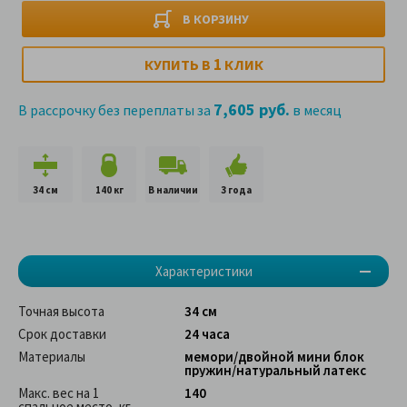
В КОРЗИНУ
1
КУПИТЬ В
КЛИК
7,605 руб.
В рассрочку без переплаты за
в месяц
34 см
140 кг
В наличии
3 года
Характеристики
Точная высота
34 см
Срок доставки
24 часа
Материалы
мемори/двойной мини блок
пружин/натуральный латекс
Макс. вес на 1
140
спальное место, кг