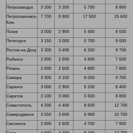
Петрозаводск
3 200
3 200
5 700
8 800
Петропавловск-
7 700
8 800
17 500
25 600
Ком.
Псков
3 000
2 900
5 400
8 500
Пятигорск
3 150
3 000
5 700
9 000
Ростов-на-Дону
3 300
3 400
6 200
9 700
Рыбинск
2 800
2 600
4 800
7 600
Рязань
2 800
2 600
4 800
7 800
Самара
3 300
3 100
6 000
9 700
Саранск
3 000
2 900
5 200
8 400
Саратов
3 100
3 000
5 500
8 800
Севастополь
4 200
4 400
8 600
12 700
Северодвинск
3 550
3 600
6 900
10 700
Смоленск
2 800
2 600
4 700
7 900
Сочи
4 000
4 300
8 100
12 700