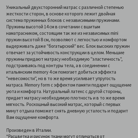
Уникальный двухсторонний матрас с различной степенью
жесткости сторон, в основе которого лежит двойная
система пружинных блоков с независимыми пружинами.
Пружины высотой 14 см в сочетании с вшитым
наматрасником, состоящим так же из независимых mini
пружин высотой 8 см, позволяют с легкостью и комфортом
выдерживать даже "богатырский" вес. Блок высоких пружин
отвечает за устойчивость конструкции в целом. Меньшие
пружины придают матрасу необходимую "эластичность",
подстраиваясь под контуры тела, а в соединении с
итальянским memory 4 см помогает добиться эффекта
"невесомости", но в то же время усиливает упругость
матраса. Memory form с эффектом памяти подарит ощущение
уюта и комфорта. Натуральный латекс с другой стороны,
придает матрасу необходимую плотность и в то же время
мягкость. Роскошный высокий матрас, который с первых
минут отдыха поможет снять дневную усталость и подарит
Вам ощущение комфорта.
Произведен в Италии.
*Расцветка и рисунок ткани могут отличаться от