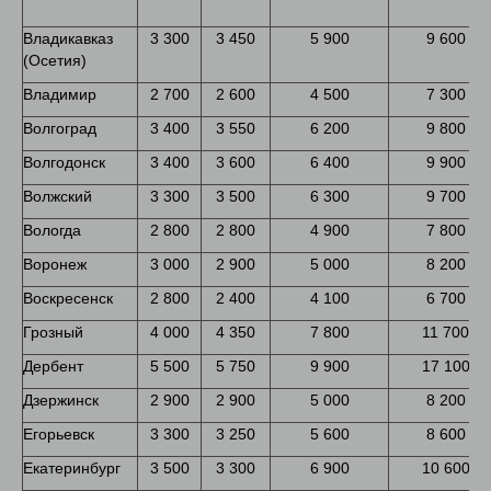
Владикавказ
3 300
3 450
5 900
9 600
(Осетия)
Владимир
2 700
2 600
4 500
7 300
Волгоград
3 400
3 550
6 200
9 800
Волгодонск
3 400
3 600
6 400
9 900
Волжский
3 300
3 500
6 300
9 700
Вологда
2 800
2 800
4 900
7 800
Воронеж
3 000
2 900
5 000
8 200
Воскресенск
2 800
2 400
4 100
6 700
Грозный
4 000
4 350
7 800
11 700
Дербент
5 500
5 750
9 900
17 100
Дзержинск
2 900
2 900
5 000
8 200
Егорьевск
3 300
3 250
5 600
8 600
Екатеринбург
3 500
3 300
6 900
10 600