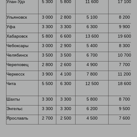
Улан-Удэ
5 300
5 800
11 600
17 100
Ульяновск
3 000
2 800
5 100
8 200
Уфа
3 300
3 300
6 300
9 900
Хабаровск
5 800
6 600
13 600
19 600
Чебоксары
3 000
2 900
5 400
8 300
Челябинск
3 500
3 500
6 700
10 700
Череповец
2 800
2 600
4 900
7 700
Черкесск
3 900
4 100
7 800
11 200
Чита
5 500
6 300
12 500
18 600
Шахты
3 300
3 300
5 800
8 700
Энгельс
3 300
3 300
6 200
9 500
Ярославль
2 700
2 500
4 500
7 600