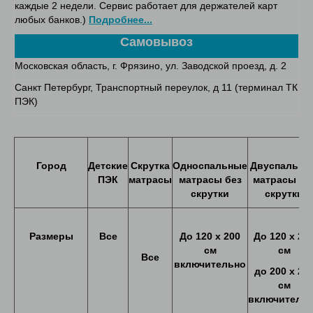
каждые 2 недели. Сервис работает для держателей карт
любых банков.)
Подробнее...
Самовывоз
Московская область, г. Фрязино, ул. Заводской проезд, д. 2
Санкт Петербург, Транспортный переулок, д 11 (терминал ТК
ПЭК)
Город
Детские
Скрутка
Односпальные
Двуспальны
ПЭК
матрасы
матрасы без
матрасы бе
скрутки
скрутки
Размеры
Все
До
120
х
200
До
120 х 20
см
см
Все
включительно
до
200
х
20
см
включитель