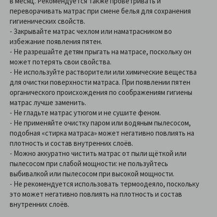
в месяц. Рекомендуется также проветривать и
переворачивать матрас при смене белья для сохранения
гигиенических свойств.
- Закрывайте матрас чехлом или наматрасником во
избежание появления пятен.
- Не разрешайте детям прыгать на матрасе, поскольку он
может потерять свои свойства.
- Не используйте растворители или химические вещества
для очистки поверхности матраса. При появлении пятен
органического происхождения по соображениям гигиены
матрас лучше заменить.
- Не гладьте матрас утюгом и не сушите феном.
- Не применяйте очистку паром или водяным пылесосом,
подобная «стирка матраса» может негативно повлиять на
плотность и состав внутренних слоёв.
- Можно аккуратно чистить матрас от пыли щёткой или
пылесосом при слабой мощности: не пользуйтесь
выбивалкой или пылесосом при высокой мощности.
- Не рекомендуется использовать термоодеяло, поскольку
это может негативно повлиять на плотность и состав
внутренних слоёв.