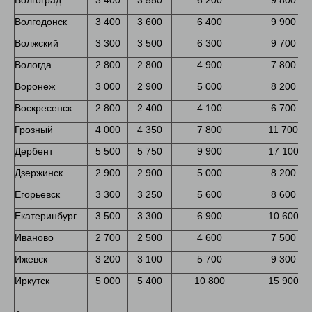
Волгодонск
3 400
3 600
6 400
9 900
Волжский
3 300
3 500
6 300
9 700
Вологда
2 800
2 800
4 900
7 800
Воронеж
3 000
2 900
5 000
8 200
Воскресенск
2 800
2 400
4 100
6 700
Грозный
4 000
4 350
7 800
11 700
Дербент
5 500
5 750
9 900
17 100
Дзержинск
2 900
2 900
5 000
8 200
Егорьевск
3 300
3 250
5 600
8 600
Екатеринбург
3 500
3 300
6 900
10 600
Иваново
2 700
2 500
4 600
7 500
Ижевск
3 200
3 100
5 700
9 300
Иркутск
5 000
5 400
10 800
15 900