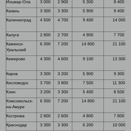
Йошкар-Ола
3 000
2 900
5 300
8 400
Казань
3 300
3 300
5 900
9 400
Калининград
4 500
4 700
9 400
14 000
Калуга
2 800
2 700
4 900
7 700
Каменск-
6 300
7 200
14 800
21 100
Уральский
Кемерово
4 300
4 600
9 100
13 300
Киров
3 300
3 200
5 900
9 300
Кисловодск
3 700
3 800
7 500
11 300
Клин
3 200
3 300
5 400
8 500
Комсомольск-
6 300
7 200
14 800
21 100
на-Амуре
Кострома
2 800
2 600
4 800
7 800
Краснодар
3 300
3 300
6 200
10 000