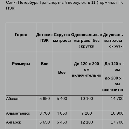
Санкт Петербург, Транспортный переулок, д 11 (терминал ТК
ПЭК)
Город
Детские
Скрутка
Односпальные
Двуспальны
ПЭК
матрасы
матрасы без
матрасы бе
скрутки
скрутки
Размеры
Все
До
120
х
200
До
120 х 20
см
см
Все
включительно
до
200
х
20
см
включитель
Абакан
5 650
5 400
10 100
14 700
Альметьевск
3 700
4 050
7 200
10 900
Ангарск
5 650
6 450
12 100
17 700