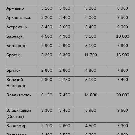
Армавир
3 100
3 300
5 800
8 900
Архангельск
3 200
3 400
6 000
9 500
Астрахань
3 400
3 600
6 400
9 900
Барнаул
4 500
4 900
9 100
13 600
Белгород
2 900
2 900
5 100
7 900
Братск
5 200
6 300
11 700
16 900
Брянск
2 800
2 800
4 800
7 800
Великий
2 800
2 750
5 100
7 400
Новгород
Владивосток
6 150
7 450
14 000
20 600
Владикавказ
3 300
3 450
5 900
9 600
(Осетия)
Владимир
2 700
2 600
4 500
7 300
Волгоград
3 400
3 550
6 200
9 800