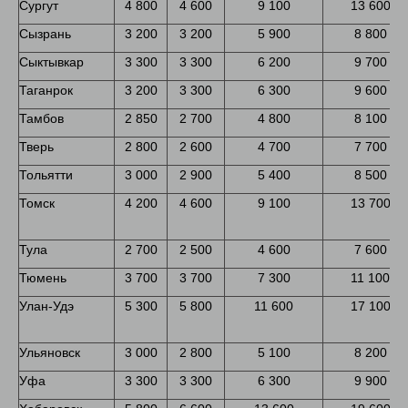
Сургут
4 800
4 600
9 100
13 600
Сызрань
3 200
3 200
5 900
8 800
Сыктывкар
3 300
3 300
6 200
9 700
Таганрок
3 200
3 300
6 300
9 600
Тамбов
2 850
2 700
4 800
8 100
Тверь
2 800
2 600
4 700
7 700
Тольятти
3 000
2 900
5 400
8 500
Томск
4 200
4 600
9 100
13 700
Тула
2 700
2 500
4 600
7 600
Тюмень
3 700
3 700
7 300
11 100
Улан-Удэ
5 300
5 800
11 600
17 100
Ульяновск
3 000
2 800
5 100
8 200
Уфа
3 300
3 300
6 300
9 900