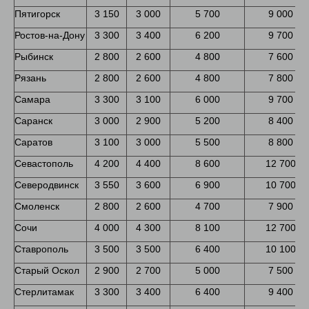
Пятигорск
3 150
3 000
5 700
9 000
Ростов-на-Дону
3 300
3 400
6 200
9 700
Рыбинск
2 800
2 600
4 800
7 600
Рязань
2 800
2 600
4 800
7 800
Самара
3 300
3 100
6 000
9 700
Саранск
3 000
2 900
5 200
8 400
Саратов
3 100
3 000
5 500
8 800
Севастополь
4 200
4 400
8 600
12 700
Северодвинск
3 550
3 600
6 900
10 700
Смоленск
2 800
2 600
4 700
7 900
Сочи
4 000
4 300
8 100
12 700
Ставрополь
3 500
3 500
6 400
10 100
Старый Оскол
2 900
2 700
5 000
7 500
Стерлитамак
3 300
3 400
6 400
9 400