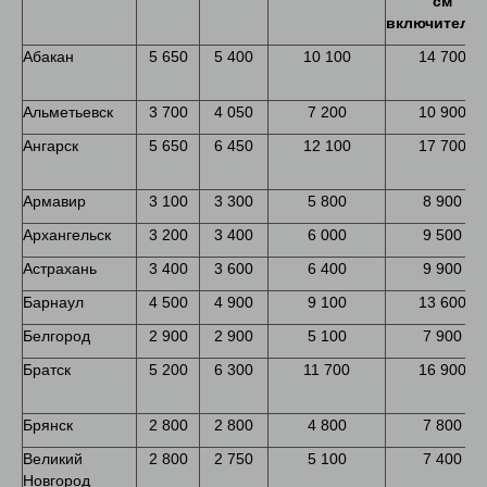
см
включитель
Абакан
5 650
5 400
10 100
14 700
Альметьевск
3 700
4 050
7 200
10 900
Ангарск
5 650
6 450
12 100
17 700
Армавир
3 100
3 300
5 800
8 900
Архангельск
3 200
3 400
6 000
9 500
Астрахань
3 400
3 600
6 400
9 900
Барнаул
4 500
4 900
9 100
13 600
Белгород
2 900
2 900
5 100
7 900
Братск
5 200
6 300
11 700
16 900
Брянск
2 800
2 800
4 800
7 800
Великий
2 800
2 750
5 100
7 400
Новгород