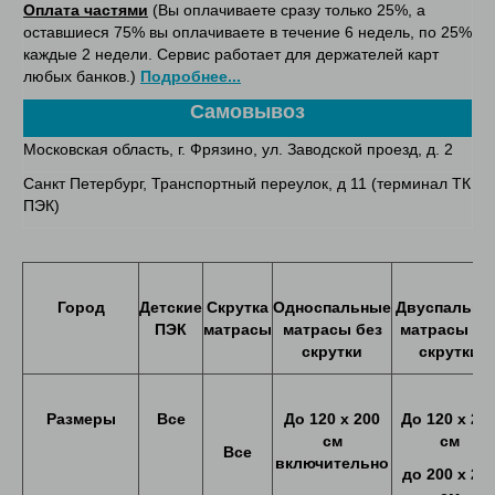
Оплата частями
(Вы оплачиваете сразу только 25%, а
оставшиеся 75% вы оплачиваете в течение 6 недель, по 25%
каждые 2 недели. Сервис работает для держателей карт
любых банков.)
Подробнее...
Самовывоз
Московская область, г. Фрязино, ул. Заводской проезд, д. 2
Санкт Петербург, Транспортный переулок, д 11 (терминал ТК
ПЭК)
Город
Детские
Скрутка
Односпальные
Двуспальны
ПЭК
матрасы
матрасы без
матрасы бе
скрутки
скрутки
Размеры
Все
До
120
х
200
До
120 х 20
см
см
Все
включительно
до
200
х
20