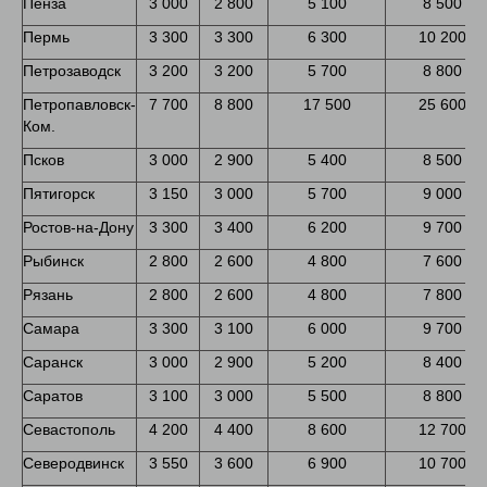
Пенза
3 000
2 800
5 100
8 500
Пермь
3 300
3 300
6 300
10 200
Петрозаводск
3 200
3 200
5 700
8 800
Петропавловск-
7 700
8 800
17 500
25 600
Ком.
Псков
3 000
2 900
5 400
8 500
Пятигорск
3 150
3 000
5 700
9 000
Ростов-на-Дону
3 300
3 400
6 200
9 700
Рыбинск
2 800
2 600
4 800
7 600
Рязань
2 800
2 600
4 800
7 800
Самара
3 300
3 100
6 000
9 700
Саранск
3 000
2 900
5 200
8 400
Саратов
3 100
3 000
5 500
8 800
Севастополь
4 200
4 400
8 600
12 700
Северодвинск
3 550
3 600
6 900
10 700