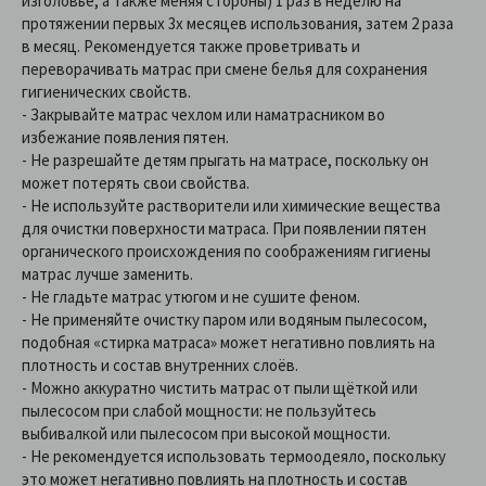
изголовье, а также меняя стороны) 1 раз в неделю на
протяжении первых 3х месяцев использования, затем 2 раза
в месяц. Рекомендуется также проветривать и
переворачивать матрас при смене белья для сохранения
гигиенических свойств.
- Закрывайте матрас чехлом или наматрасником во
избежание появления пятен.
- Не разрешайте детям прыгать на матрасе, поскольку он
может потерять свои свойства.
- Не используйте растворители или химические вещества
для очистки поверхности матраса. При появлении пятен
органического происхождения по соображениям гигиены
матрас лучше заменить.
- Не гладьте матрас утюгом и не сушите феном.
- Не применяйте очистку паром или водяным пылесосом,
подобная «стирка матраса» может негативно повлиять на
плотность и состав внутренних слоёв.
- Можно аккуратно чистить матрас от пыли щёткой или
пылесосом при слабой мощности: не пользуйтесь
выбивалкой или пылесосом при высокой мощности.
- Не рекомендуется использовать термоодеяло, поскольку
это может негативно повлиять на плотность и состав