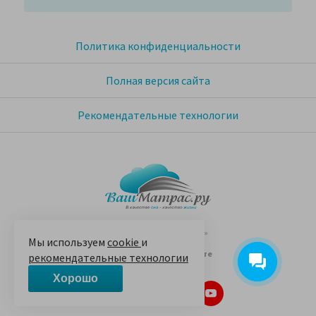
Политика конфиденциальности
Полная версия сайта
Рекомендательные технологии
© 2005-2026 «Ваш матрас»
Мы используем
cookie
и
14 лет на Яндекс.Маркете
рекомендательные технологии
Хорошо