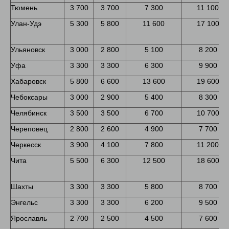
Тюмень
3 700
3 700
7 300
11 100
Улан-Удэ
5 300
5 800
11 600
17 100
Ульяновск
3 000
2 800
5 100
8 200
Уфа
3 300
3 300
6 300
9 900
Хабаровск
5 800
6 600
13 600
19 600
Чебоксары
3 000
2 900
5 400
8 300
Челябинск
3 500
3 500
6 700
10 700
Череповец
2 800
2 600
4 900
7 700
Черкесск
3 900
4 100
7 800
11 200
Чита
5 500
6 300
12 500
18 600
Шахты
3 300
3 300
5 800
8 700
Энгельс
3 300
3 300
6 200
9 500
Ярославль
2 700
2 500
4 500
7 600