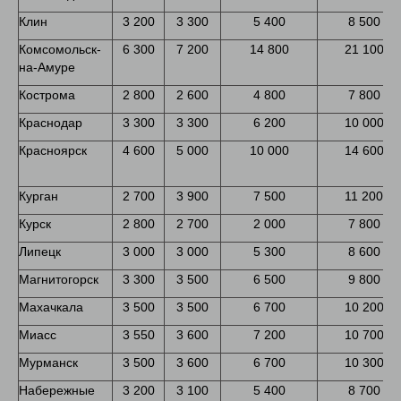
Клин
3 200
3 300
5 400
8 500
Комсомольск-
6 300
7 200
14 800
21 100
на-Амуре
Кострома
2 800
2 600
4 800
7 800
Краснодар
3 300
3 300
6 200
10 000
Красноярск
4 600
5 000
10 000
14 600
Курган
2 700
3 900
7 500
11 200
Курск
2 800
2 700
2 000
7 800
Липецк
3 000
3 000
5 300
8 600
Магнитогорск
3 300
3 500
6 500
9 800
Махачкала
3 500
3 500
6 700
10 200
Миасс
3 550
3 600
7 200
10 700
Мурманск
3 500
3 600
6 700
10 300
Набережные
3 200
3 100
5 400
8 700