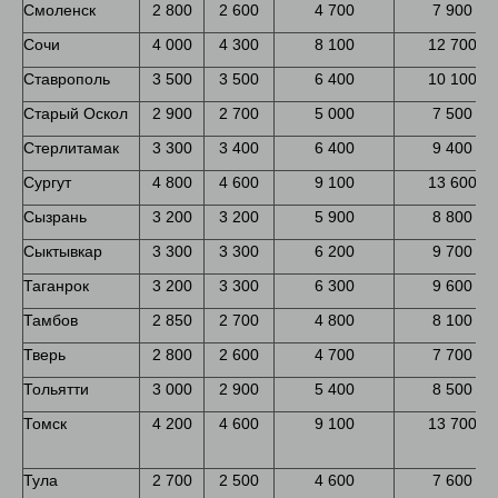
Смоленск
2 800
2 600
4 700
7 900
Сочи
4 000
4 300
8 100
12 700
Ставрополь
3 500
3 500
6 400
10 100
Старый Оскол
2 900
2 700
5 000
7 500
Стерлитамак
3 300
3 400
6 400
9 400
Сургут
4 800
4 600
9 100
13 600
Сызрань
3 200
3 200
5 900
8 800
Сыктывкар
3 300
3 300
6 200
9 700
Таганрок
3 200
3 300
6 300
9 600
Тамбов
2 850
2 700
4 800
8 100
Тверь
2 800
2 600
4 700
7 700
Тольятти
3 000
2 900
5 400
8 500
Томск
4 200
4 600
9 100
13 700
Тула
2 700
2 500
4 600
7 600