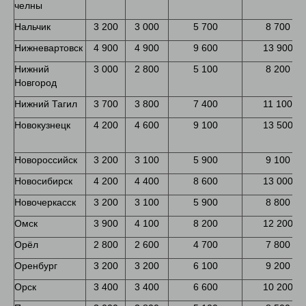
челны
Нальчик
3 200
3 000
5 700
8 700
Нижневартовск
4 900
4 900
9 600
13 900
Нижний
3 000
2 800
5 100
8 200
Новгород
Нижний Тагил
3 700
3 800
7 400
11 100
Новокузнецк
4 200
4 600
9 100
13 500
Новороссийск
3 200
3 100
5 900
9 100
Новосибирск
4 200
4 400
8 600
13 000
Новочеркасск
3 200
3 100
5 900
8 800
Омск
3 900
4 100
8 200
12 200
Орёл
2 800
2 600
4 700
7 800
Оренбург
3 200
3 200
6 100
9 200
Орск
3 400
3 400
6 600
10 200