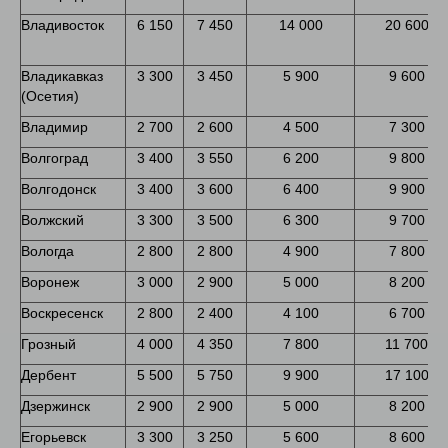
Владивосток
6 150
7 450
14 000
20 600
Владикавказ
3 300
3 450
5 900
9 600
(Осетия)
Владимир
2 700
2 600
4 500
7 300
Волгоград
3 400
3 550
6 200
9 800
Волгодонск
3 400
3 600
6 400
9 900
Волжский
3 300
3 500
6 300
9 700
Вологда
2 800
2 800
4 900
7 800
Воронеж
3 000
2 900
5 000
8 200
Воскресенск
2 800
2 400
4 100
6 700
Грозный
4 000
4 350
7 800
11 700
Дербент
5 500
5 750
9 900
17 100
Дзержинск
2 900
2 900
5 000
8 200
Егорьевск
3 300
3 250
5 600
8 600