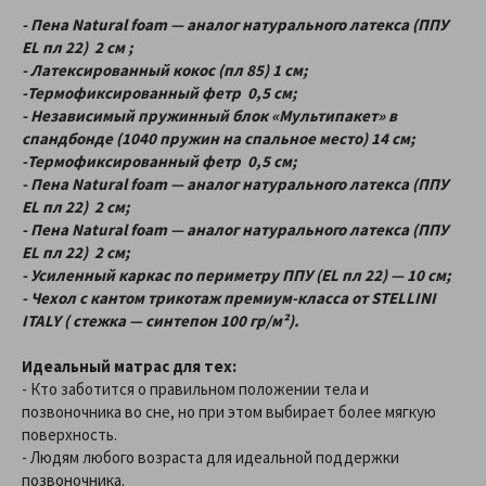
- Пена Natural foam — аналог натурального латекса (ППУ
EL пл 22) 2 см ;
- Латексированный кокос (пл 85) 1 см;
-Термофиксированный фетр 0,5 см;
- Независимый пружинный блок «Мультипакет» в
спандбонде (1040 пружин на спальное место) 14 см;
-Термофиксированный фетр 0,5 см;
- Пена Natural foam — аналог натурального латекса (ППУ
EL пл 22) 2 см;
- Пена Natural foam — аналог натурального латекса (ППУ
EL пл 22) 2 см;
- Усиленный каркас по периметру ППУ (EL пл 22) — 10 см;
- Чехол с кантом трикотаж премиум-класса от STELLINI
ITALY ( стежка — синтепон 100 гр/м²).
Идеальный матрас для тех:
- Кто заботится о правильном положении тела и
позвоночника во сне, но при этом выбирает более мягкую
поверхность.
- Людям любого возраста для идеальной поддержки
позвоночника.