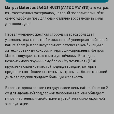
Матрас MaterLux LAGOS MULTI (ЛАГОС МУЛЬТИ)
это матрас
из качественных материалов, который позволит вам найти
самую удобную позу для сна и отлично восстановить силы
для нового дня!
Первая умеренно жесткая сторона матраса обладает
укомплектована плотной и эластичной универсальной пеной
natural foam (аналог натурального латекса) в комбинации с
латексированным кокосом и термофиксированным фетром.
Матрас ощущается плотным и устойчивым. Благодаря
независимому пружинному блоку «Мультипакет» (1040
пружин на спальное место) подойдет людям, которые
предпочитают более статичные матрасы т.к. более меньший
диаметр пружин придает большую жесткость.
Вторая сторона состоит из двух слоев пены natural foam по 2
см для идеальной поддержки позвоночника, она обладает
гипоаллергенными свойствами и устойчива к многократной
эксплуатации.