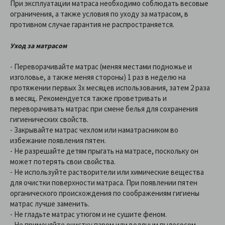
При эксплуатации матраса необходимо соблюдать весовые
ограничения, а также условия по уходу за матрасом, в
противном случае гарантия не распространяется.
Уход за матрасом
- Переворачивайте матрас (меняя местами подножье и
изголовье, а также меняя стороны) 1 раз в неделю на
протяжении первых 3х месяцев использования, затем 2 раза
в месяц. Рекомендуется также проветривать и
переворачивать матрас при смене белья для сохранения
гигиенических свойств.
- Закрывайте матрас чехлом или наматрасником во
избежание появления пятен.
- Не разрешайте детям прыгать на матрасе, поскольку он
может потерять свои свойства.
- Не используйте растворители или химические вещества
для очистки поверхности матраса. При появлении пятен
органического происхождения по соображениям гигиены
матрас лучше заменить.
- Не гладьте матрас утюгом и не сушите феном.
- Не применяйте очистку паром или водяным пылесосом,