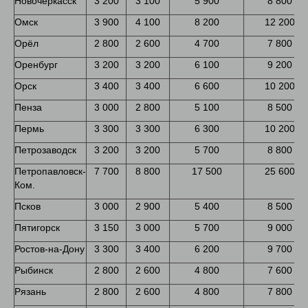
Новочеркасск
3 200
3 100
5 900
8 800
Омск
3 900
4 100
8 200
12 200
Орёл
2 800
2 600
4 700
7 800
Оренбург
3 200
3 200
6 100
9 200
Орск
3 400
3 400
6 600
10 200
Пенза
3 000
2 800
5 100
8 500
Пермь
3 300
3 300
6 300
10 200
Петрозаводск
3 200
3 200
5 700
8 800
Петропавловск-
7 700
8 800
17 500
25 600
Ком.
Псков
3 000
2 900
5 400
8 500
Пятигорск
3 150
3 000
5 700
9 000
Ростов-на-Дону
3 300
3 400
6 200
9 700
Рыбинск
2 800
2 600
4 800
7 600
Рязань
2 800
2 600
4 800
7 800