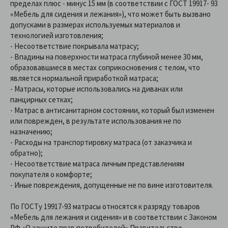
пределах плюс - минус 15 мм (в соответствии с ГОСТ 19917- 93
«Мебель для сидения и лежания»), что может быть вызвано
допусками в размерах используемых материалов и
технологией изготовления;
- Несоответствие покрывала матрасу;
- Впадины на поверхности матраса глубиной менее 30 мм,
образовавшиеся в местах соприкосновения с телом, что
является нормальной приработкой матраса;
- Матрасы, которые использовались на диванах или
панцирных сетках;
- Матрас в антисанитарном состоянии, который был изменен
или поврежден, в результате использования не по
назначению;
- Расходы на транспортировку матраса (от заказчика и
обратно);
- Несоответствие матраса личным представлениям
покупателя о комфорте;
- Иные повреждения, допущенные не по вине изготовителя.
По ГОСТу 19917-93 матрасы относятся к разряду товаров
«Мебель для лежания и сидения» и в соответствии с Законом
РФ «О защите прав потребителей» Правительство