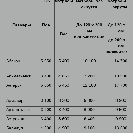
ПЭК
матрасы
матрасы без
матрасы бе
скрутки
скрутки
Размеры
Все
До
120
х
200
До
120 х 20
см
см
Все
включительно
до
200
х
20
см
включитель
Абакан
5 650
5 400
10 100
14 700
Альметьевск
3 700
4 050
7 200
10 900
Ангарск
5 650
6 450
12 100
17 700
Армавир
3 100
3 300
5 800
8 900
Архангельск
3 200
3 400
6 000
9 500
Астрахань
3 400
3 600
6 400
9 900
Барнаул
4 500
4 900
9 100
13 600