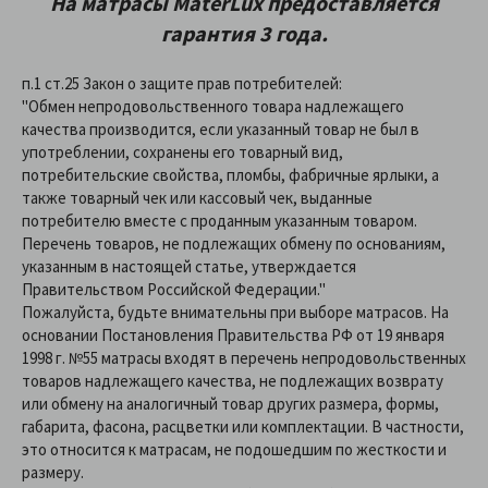
На матрасы
MaterLux
предоставляетcя
гарантия 3 года.
п.1 ст.25 Закон о защите прав потребителей:
"Обмен непродовольственного товара надлежащего
качества производится, если указанный товар не был в
употреблении, сохранены его товарный вид,
потребительские свойства, пломбы, фабричные ярлыки, а
также товарный чек или кассовый чек, выданные
потребителю вместе с проданным указанным товаром.
Перечень товаров, не подлежащих обмену по основаниям,
указанным в настоящей статье, утверждается
Правительством Российской Федерации."
Пожалуйста, будьте внимательны при выборе матрасов. На
основании Постановления Правительства РФ от 19 января
1998 г. №55 матрасы входят в перечень непродовольственных
товаров надлежащего качества, не подлежащих возврату
или обмену на аналогичный товар других размера, формы,
габарита, фасона, расцветки или комплектации. В частности,
это относится к матрасам, не подошедшим по жесткости и
размеру.