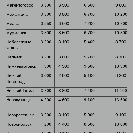
Магнитогорск
3 300
3 500
6 500
9 800
Махачкала
3 500
3 500
6 700
10 200
Миасс
3 550
3 600
7 200
10 700
Мурманск
3 500
3 600
6 700
10 300
Набережные
3 200
3 100
5 400
8 700
челны
Нальчик
3 200
3 000
5 700
8 700
Нижневартовск
4 900
4 900
9 600
13 900
Нижний
3 000
2 800
5 100
8 200
Новгород
Нижний Тагил
3 700
3 800
7 400
11 100
Новокузнецк
4 200
4 600
9 100
13 500
Новороссийск
3 200
3 100
5 900
9 100
Новосибирск
4 200
4 400
8 600
13 000