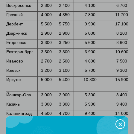
Воскресенск
2 800
2 400
4 100
6 700
Грозный
4 000
4 350
7 800
11 700
Дербент
5 500
5 750
9 900
17 100
Дзержинск
2 900
2 900
5 000
8 200
Егорьевск
3 300
3 250
5 600
8 600
Екатеринбург
3 500
3 300
6 900
10 600
Иваново
2 700
2 500
4 600
7 500
Ижевск
3 200
3 100
5 700
9 300
Иркутск
5 000
5 400
10 800
15 900
Йошкар-Ола
3 000
2 900
5 300
8 400
Казань
3 300
3 300
5 900
9 400
Калининград
4 500
4 700
9 400
14 000
Калуга
2 800
2 700
4 900
7 700