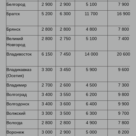
Белгород
2 900
2 900
5 100
7 900
Братск
5 200
6 300
11 700
16 900
Брянск
2 800
2 800
4 800
7 800
Великий
2 800
2 750
5 100
7 400
Новгород
Владивосток
6 150
7 450
14 000
20 600
Владикавказ
3 300
3 450
5 900
9 600
(Осетия)
Владимир
2 700
2 600
4 500
7 300
Волгоград
3 400
3 550
6 200
9 800
Волгодонск
3 400
3 600
6 400
9 900
Волжский
3 300
3 500
6 300
9 700
Вологда
2 800
2 800
4 900
7 800
Воронеж
3 000
2 900
5 000
8 200