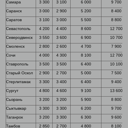
Самара
3 300
3 100
6 000
9 700
Саранск
3 000
2 900
5 200
8 400
Саратов
3 100
3 000
5 500
8 800
Севастополь
4 200
4 400
8 600
12 700
Северодвинск
3 550
3 600
6 900
10 700
Смоленск
2 800
2 600
4 700
7 900
Сочи
4 000
4 300
8 100
12 700
Ставрополь
3 500
3 500
6 400
10 100
Старый Оскол
2 900
2 700
5 000
7 500
Стерлитамак
3 300
3 400
6 400
9 400
Сургут
4 800
4 600
9 100
13 600
Сызрань
3 200
3 200
5 900
8 800
Сыктывкар
3 300
3 300
6 200
9 700
Таганрок
3 200
3 300
6 300
9 600
Тамбов
2 850
2 700
4 800
8 100