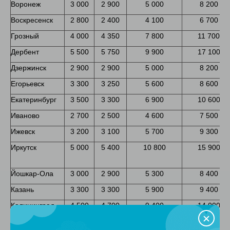
Воронеж
3 000
2 900
5 000
8 200
Воскресенск
2 800
2 400
4 100
6 700
Грозный
4 000
4 350
7 800
11 700
Дербент
5 500
5 750
9 900
17 100
Дзержинск
2 900
2 900
5 000
8 200
Егорьевск
3 300
3 250
5 600
8 600
Екатеринбург
3 500
3 300
6 900
10 600
Иваново
2 700
2 500
4 600
7 500
Ижевск
3 200
3 100
5 700
9 300
Иркутск
5 000
5 400
10 800
15 900
Йошкар-Ола
3 000
2 900
5 300
8 400
Казань
3 300
3 300
5 900
9 400
Калининград
4 500
4 700
9 400
14 000