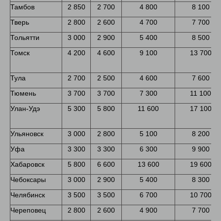
Тамбов
2 850
2 700
4 800
8 100
Тверь
2 800
2 600
4 700
7 700
Тольятти
3 000
2 900
5 400
8 500
Томск
4 200
4 600
9 100
13 700
Тула
2 700
2 500
4 600
7 600
Тюмень
3 700
3 700
7 300
11 100
Улан-Удэ
5 300
5 800
11 600
17 100
Ульяновск
3 000
2 800
5 100
8 200
Уфа
3 300
3 300
6 300
9 900
Хабаровск
5 800
6 600
13 600
19 600
Чебоксары
3 000
2 900
5 400
8 300
Челябинск
3 500
3 500
6 700
10 700
Череповец
2 800
2 600
4 900
7 700