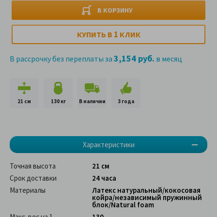
В КОРЗИНУ
1
КУПИТЬ В
КЛИК
3,154 руб.
В рассрочку без переплаты за
в месяц
21 см
130 кг
В наличии
3 года
Характеристики
Точная высота
21 см
Срок доставки
24 часа
Материалы
Латекс натуральный/кокосовая
койра/независимый пружинный
блок/Natural foam
Макс. вес на 1
130