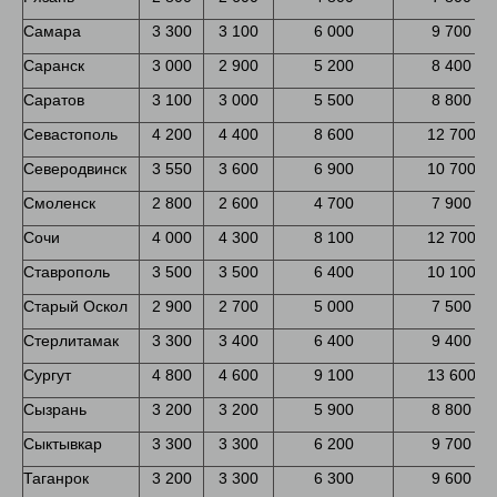
Самара
3 300
3 100
6 000
9 700
Саранск
3 000
2 900
5 200
8 400
Саратов
3 100
3 000
5 500
8 800
Севастополь
4 200
4 400
8 600
12 700
Северодвинск
3 550
3 600
6 900
10 700
Смоленск
2 800
2 600
4 700
7 900
Сочи
4 000
4 300
8 100
12 700
Ставрополь
3 500
3 500
6 400
10 100
Старый Оскол
2 900
2 700
5 000
7 500
Стерлитамак
3 300
3 400
6 400
9 400
Сургут
4 800
4 600
9 100
13 600
Сызрань
3 200
3 200
5 900
8 800
Сыктывкар
3 300
3 300
6 200
9 700
Таганрок
3 200
3 300
6 300
9 600