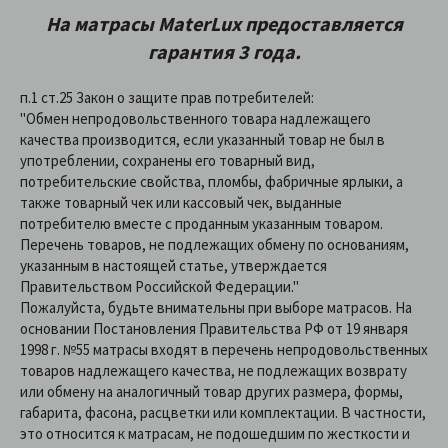
На матрасы
MaterLux
предоставляетcя
гарантия 3 года.
п.1 ст.25 Закон о защите прав потребителей:
"Обмен непродовольственного товара надлежащего
качества производится, если указанный товар не был в
употреблении, сохранены его товарный вид,
потребительские свойства, пломбы, фабричные ярлыки, а
также товарный чек или кассовый чек, выданные
потребителю вместе с проданным указанным товаром.
Перечень товаров, не подлежащих обмену по основаниям,
указанным в настоящей статье, утверждается
Правительством Российской Федерации."
Пожалуйста, будьте внимательны при выборе матрасов. На
основании Постановления Правительства РФ от 19 января
1998 г. №55 матрасы входят в перечень непродовольственных
товаров надлежащего качества, не подлежащих возврату
или обмену на аналогичный товар других размера, формы,
габарита, фасона, расцветки или комплектации. В частности,
это относится к матрасам, не подошедшим по жесткости и