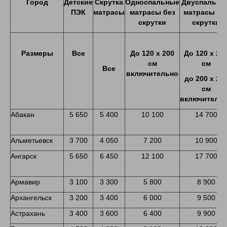
Город
Детские
Скрутка
Односпальные
Двуспальны
ПЭК
матрасы
матрасы без
матрасы бе
скрутки
скрутки
Размеры
Все
До
120
х
200
До
120 х 20
см
см
Все
включительно
до
200
х
20
см
включитель
Абакан
5 650
5 400
10 100
14 700
Альметьевск
3 700
4 050
7 200
10 900
Ангарск
5 650
6 450
12 100
17 700
Армавир
3 100
3 300
5 800
8 900
Архангельск
3 200
3 400
6 000
9 500
Астрахань
3 400
3 600
6 400
9 900