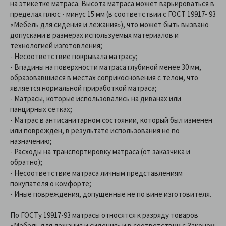
на этикетке матраса. Высота матраса может варьироваться в
пределах плюс - минус 15 мм (в соответствии с ГОСТ 19917- 93
«Мебель для сидения и лежания»), что может быть вызвано
допусками в размерах используемых материалов и
технологией изготовления;
- Несоответствие покрывала матрасу;
- Впадины на поверхности матраса глубиной менее 30 мм,
образовавшиеся в местах соприкосновения с телом, что
является нормальной приработкой матраса;
- Матрасы, которые использовались на диванах или
панцирных сетках;
- Матрас в антисанитарном состоянии, который был изменен
или поврежден, в результате использования не по
назначению;
- Расходы на транспортировку матраса (от заказчика и
обратно);
- Несоответствие матраса личным представлениям
покупателя о комфорте;
- Иные повреждения, допущенные не по вине изготовителя.
По ГОСТу 19917-93 матрасы относятся к разряду товаров
«Мебель для лежания и сидения» и в соответствии с Законом