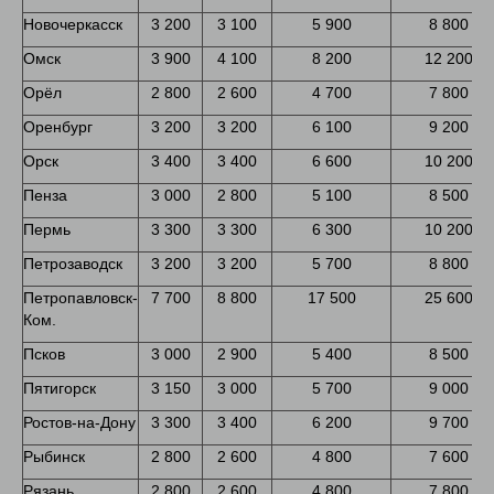
Новочеркасск
3 200
3 100
5 900
8 800
Омск
3 900
4 100
8 200
12 200
Орёл
2 800
2 600
4 700
7 800
Оренбург
3 200
3 200
6 100
9 200
Орск
3 400
3 400
6 600
10 200
Пенза
3 000
2 800
5 100
8 500
Пермь
3 300
3 300
6 300
10 200
Петрозаводск
3 200
3 200
5 700
8 800
Петропавловск-
7 700
8 800
17 500
25 600
Ком.
Псков
3 000
2 900
5 400
8 500
Пятигорск
3 150
3 000
5 700
9 000
Ростов-на-Дону
3 300
3 400
6 200
9 700
Рыбинск
2 800
2 600
4 800
7 600
Рязань
2 800
2 600
4 800
7 800