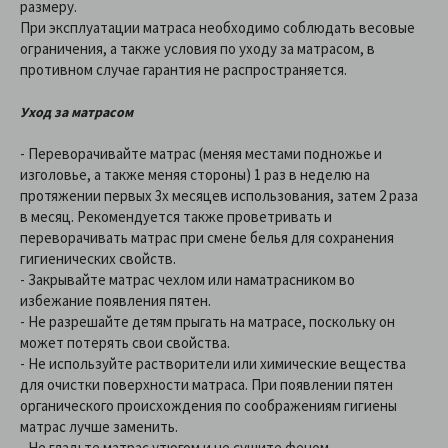
размеру.
При эксплуатации матраса необходимо соблюдать весовые
ограничения, а также условия по уходу за матрасом, в
противном случае гарантия не распространяется.
Уход за матрасом
- Переворачивайте матрас (меняя местами подножье и
изголовье, а также меняя стороны) 1 раз в неделю на
протяжении первых 3х месяцев использования, затем 2 раза
в месяц. Рекомендуется также проветривать и
переворачивать матрас при смене белья для сохранения
гигиенических свойств.
- Закрывайте матрас чехлом или наматрасником во
избежание появления пятен.
- Не разрешайте детям прыгать на матрасе, поскольку он
может потерять свои свойства.
- Не используйте растворители или химические вещества
для очистки поверхности матраса. При появлении пятен
органического происхождения по соображениям гигиены
матрас лучше заменить.
- Не гладьте матрас утюгом и не сушите феном.