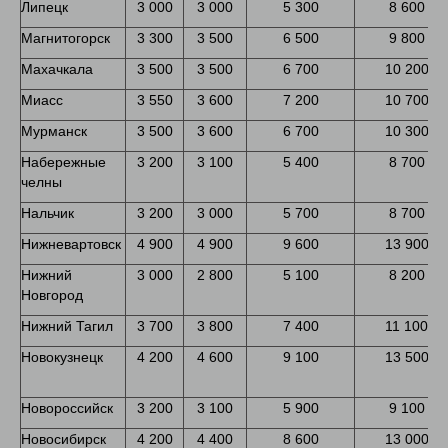
Липецк
3 000
3 000
5 300
8 600
Магнитогорск
3 300
3 500
6 500
9 800
Махачкала
3 500
3 500
6 700
10 200
Миасс
3 550
3 600
7 200
10 700
Мурманск
3 500
3 600
6 700
10 300
Набережные
3 200
3 100
5 400
8 700
челны
Нальчик
3 200
3 000
5 700
8 700
Нижневартовск
4 900
4 900
9 600
13 900
Нижний
3 000
2 800
5 100
8 200
Новгород
Нижний Тагил
3 700
3 800
7 400
11 100
Новокузнецк
4 200
4 600
9 100
13 500
Новороссийск
3 200
3 100
5 900
9 100
Новосибирск
4 200
4 400
8 600
13 000