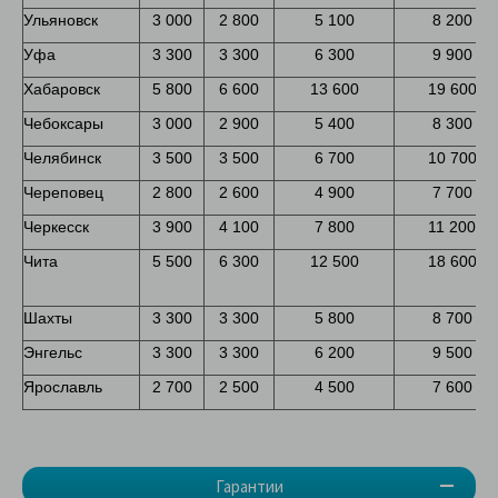
Ульяновск
3 000
2 800
5 100
8 200
Уфа
3 300
3 300
6 300
9 900
Хабаровск
5 800
6 600
13 600
19 600
Чебоксары
3 000
2 900
5 400
8 300
Челябинск
3 500
3 500
6 700
10 700
Череповец
2 800
2 600
4 900
7 700
Черкесск
3 900
4 100
7 800
11 200
Чита
5 500
6 300
12 500
18 600
Шахты
3 300
3 300
5 800
8 700
Энгельс
3 300
3 300
6 200
9 500
Ярославль
2 700
2 500
4 500
7 600
Гарантии