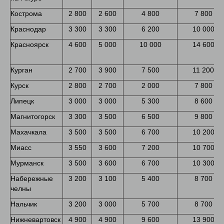
Кострома
2 800
2 600
4 800
7 800
Краснодар
3 300
3 300
6 200
10 000
Красноярск
4 600
5 000
10 000
14 600
Курган
2 700
3 900
7 500
11 200
Курск
2 800
2 700
2 000
7 800
Липецк
3 000
3 000
5 300
8 600
Магнитогорск
3 300
3 500
6 500
9 800
Махачкала
3 500
3 500
6 700
10 200
Миасс
3 550
3 600
7 200
10 700
Мурманск
3 500
3 600
6 700
10 300
Набережные
3 200
3 100
5 400
8 700
челны
Нальчик
3 200
3 000
5 700
8 700
Нижневартовск
4 900
4 900
9 600
13 900