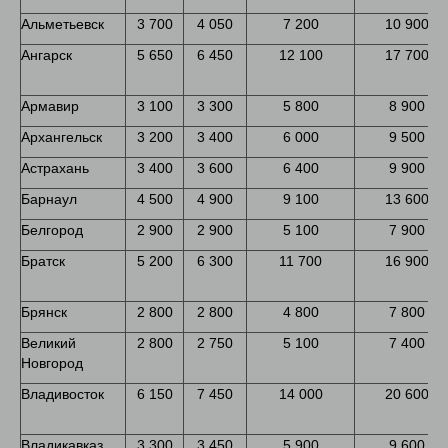
Альметьевск
3 700
4 050
7 200
10 900
Ангарск
5 650
6 450
12 100
17 700
Армавир
3 100
3 300
5 800
8 900
Архангельск
3 200
3 400
6 000
9 500
Астрахань
3 400
3 600
6 400
9 900
Барнаул
4 500
4 900
9 100
13 600
Белгород
2 900
2 900
5 100
7 900
Братск
5 200
6 300
11 700
16 900
Брянск
2 800
2 800
4 800
7 800
Великий
2 800
2 750
5 100
7 400
Новгород
Владивосток
6 150
7 450
14 000
20 600
Владикавказ
3 300
3 450
5 900
9 600