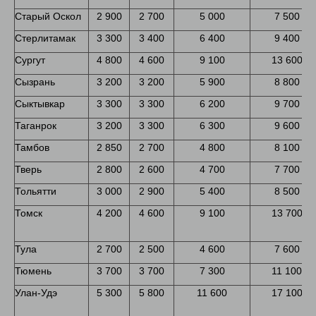
Старый Оскол
2 900
2 700
5 000
7 500
Стерлитамак
3 300
3 400
6 400
9 400
Сургут
4 800
4 600
9 100
13 600
Сызрань
3 200
3 200
5 900
8 800
Сыктывкар
3 300
3 300
6 200
9 700
Таганрок
3 200
3 300
6 300
9 600
Тамбов
2 850
2 700
4 800
8 100
Тверь
2 800
2 600
4 700
7 700
Тольятти
3 000
2 900
5 400
8 500
Томск
4 200
4 600
9 100
13 700
Тула
2 700
2 500
4 600
7 600
Тюмень
3 700
3 700
7 300
11 100
Улан-Удэ
5 300
5 800
11 600
17 100