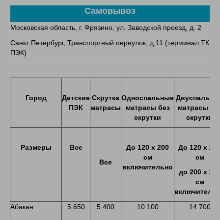
Самовывоз
Московская область, г. Фрязино, ул. Заводской проезд, д. 2
Санкт Петербург, Транспортный переулок, д 11 (терминал ТК
ПЭК)
Город
Детские
Скрутка
Односпальные
Двуспальны
ПЭК
матрасы
матрасы без
матрасы бе
скрутки
скрутки
Размеры
Все
До
120
х
200
До
120 х 20
см
см
Все
включительно
до
200
х
20
см
включитель
Абакан
5 650
5 400
10 100
14 700