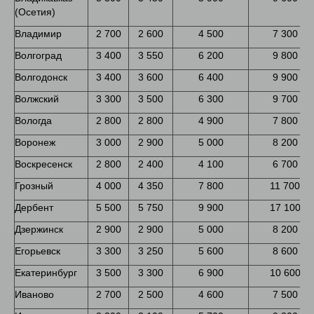
(Осетия)
Владимир
2 700
2 600
4 500
7 300
Волгоград
3 400
3 550
6 200
9 800
Волгодонск
3 400
3 600
6 400
9 900
Волжский
3 300
3 500
6 300
9 700
Вологда
2 800
2 800
4 900
7 800
Воронеж
3 000
2 900
5 000
8 200
Воскресенск
2 800
2 400
4 100
6 700
Грозный
4 000
4 350
7 800
11 700
Дербент
5 500
5 750
9 900
17 100
Дзержинск
2 900
2 900
5 000
8 200
Егорьевск
3 300
3 250
5 600
8 600
Екатеринбург
3 500
3 300
6 900
10 600
Иваново
2 700
2 500
4 600
7 500