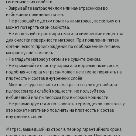
гигиенических свойств.
- Закрывайте матрас чехлом или наматрасником во
избежание появления пятен.
- Не разрешайте детям прыгать на матрасе, поскольку он
может потерять свои свойства.
- Не используйте растворители или химические вещества
для очистки поверхности матраса. При появлении пятен
органического происхождения по соображениям гигиены
матрас лучше заменить.
- Не гладьте матрас утюгом и не сушите феном.
- Не применяйте очистку паром или водяным пылесосом,
подобная «стирка матраса» может негативно повлиять на
плотность и состав внутренних слоёв.
- Можно аккуратно чистить матрас от пыли щёткой или
пылесосом при слабой мощности: не пользуйтесь
выбивалкой или пылесосом при высокой мощности.
- Не рекомендуется использовать термоодеяло, поскольку
это может негативно повлиять на плотность и состав
внутренних слоёв.
Матрас, вышедший из строя в период гарантийного срока,
подлежит ремонту за счет производителя. При ремонте