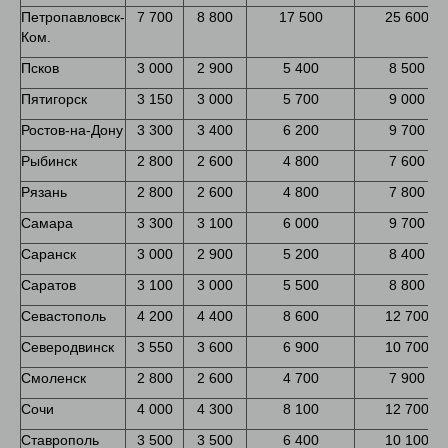
Петропавловск-
7 700
8 800
17 500
25 600
Ком.
Псков
3 000
2 900
5 400
8 500
Пятигорск
3 150
3 000
5 700
9 000
Ростов-на-Дону
3 300
3 400
6 200
9 700
Рыбинск
2 800
2 600
4 800
7 600
Рязань
2 800
2 600
4 800
7 800
Самара
3 300
3 100
6 000
9 700
Саранск
3 000
2 900
5 200
8 400
Саратов
3 100
3 000
5 500
8 800
Севастополь
4 200
4 400
8 600
12 700
Северодвинск
3 550
3 600
6 900
10 700
Смоленск
2 800
2 600
4 700
7 900
Сочи
4 000
4 300
8 100
12 700
Ставрополь
3 500
3 500
6 400
10 100