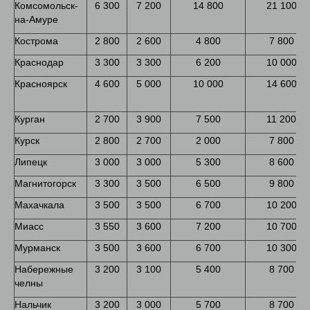
Комсомольск-
6 300
7 200
14 800
21 100
на-Амуре
Кострома
2 800
2 600
4 800
7 800
Краснодар
3 300
3 300
6 200
10 000
Красноярск
4 600
5 000
10 000
14 600
Курган
2 700
3 900
7 500
11 200
Курск
2 800
2 700
2 000
7 800
Липецк
3 000
3 000
5 300
8 600
Магнитогорск
3 300
3 500
6 500
9 800
Махачкала
3 500
3 500
6 700
10 200
Миасс
3 550
3 600
7 200
10 700
Мурманск
3 500
3 600
6 700
10 300
Набережные
3 200
3 100
5 400
8 700
челны
Нальчик
3 200
3 000
5 700
8 700