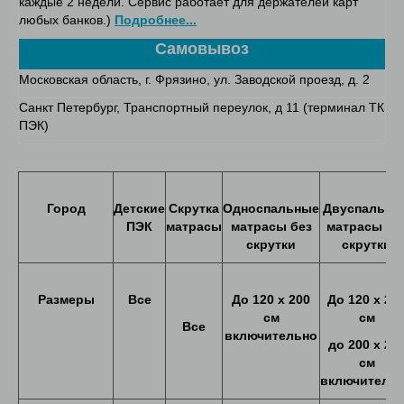
каждые 2 недели. Сервис работает для держателей карт
любых банков.)
Подробнее...
Самовывоз
Московская область, г. Фрязино, ул. Заводской проезд, д. 2
Санкт Петербург, Транспортный переулок, д 11 (терминал ТК
ПЭК)
Город
Детские
Скрутка
Односпальные
Двуспальны
ПЭК
матрасы
матрасы без
матрасы бе
скрутки
скрутки
Размеры
Все
До
120
х
200
До
120 х 20
см
см
Все
включительно
до
200
х
20
см
включитель