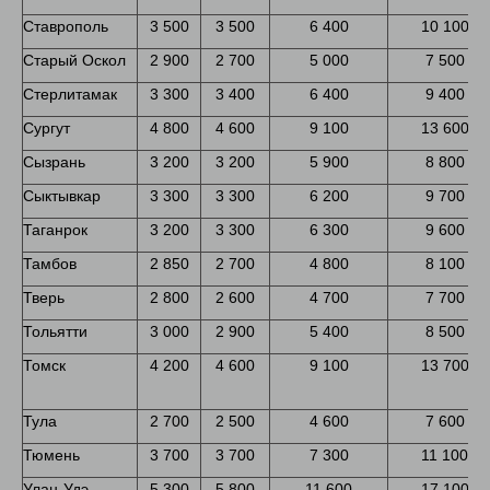
Ставрополь
3 500
3 500
6 400
10 100
Старый Оскол
2 900
2 700
5 000
7 500
Стерлитамак
3 300
3 400
6 400
9 400
Сургут
4 800
4 600
9 100
13 600
Сызрань
3 200
3 200
5 900
8 800
Сыктывкар
3 300
3 300
6 200
9 700
Таганрок
3 200
3 300
6 300
9 600
Тамбов
2 850
2 700
4 800
8 100
Тверь
2 800
2 600
4 700
7 700
Тольятти
3 000
2 900
5 400
8 500
Томск
4 200
4 600
9 100
13 700
Тула
2 700
2 500
4 600
7 600
Тюмень
3 700
3 700
7 300
11 100
Улан-Удэ
5 300
5 800
11 600
17 100