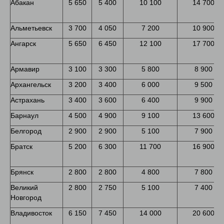
Абакан
5 650
5 400
10 100
14 700
Альметьевск
3 700
4 050
7 200
10 900
Ангарск
5 650
6 450
12 100
17 700
Армавир
3 100
3 300
5 800
8 900
Архангельск
3 200
3 400
6 000
9 500
Астрахань
3 400
3 600
6 400
9 900
Барнаул
4 500
4 900
9 100
13 600
Белгород
2 900
2 900
5 100
7 900
Братск
5 200
6 300
11 700
16 900
Брянск
2 800
2 800
4 800
7 800
Великий
2 800
2 750
5 100
7 400
Новгород
Владивосток
6 150
7 450
14 000
20 600