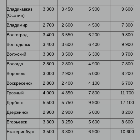
Владикавказ
3 300
3 450
5 900
9 600
(Осетия)
Владимир
2 700
2 600
4 500
7 300
Волгоград
3 400
3 550
6 200
9 800
Волгодонск
3 400
3 600
6 400
9 900
Волжский
3 300
3 500
6 300
9 700
Вологда
2 800
2 800
4 900
7 800
Воронеж
3 000
2 900
5 000
8 200
Воскресенск
2 800
2 400
4 100
6 700
Грозный
4 000
4 350
7 800
11 700
Дербент
5 500
5 750
9 900
17 100
Дзержинск
2 900
2 900
5 000
8 200
Егорьевск
3 300
3 250
5 600
8 600
Екатеринбург
3 500
3 300
6 900
10 600