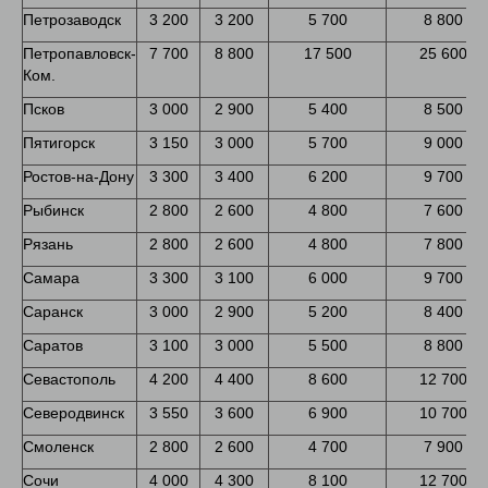
Петрозаводск
3 200
3 200
5 700
8 800
Петропавловск-
7 700
8 800
17 500
25 600
Ком.
Псков
3 000
2 900
5 400
8 500
Пятигорск
3 150
3 000
5 700
9 000
Ростов-на-Дону
3 300
3 400
6 200
9 700
Рыбинск
2 800
2 600
4 800
7 600
Рязань
2 800
2 600
4 800
7 800
Самара
3 300
3 100
6 000
9 700
Саранск
3 000
2 900
5 200
8 400
Саратов
3 100
3 000
5 500
8 800
Севастополь
4 200
4 400
8 600
12 700
Северодвинск
3 550
3 600
6 900
10 700
Смоленск
2 800
2 600
4 700
7 900
Сочи
4 000
4 300
8 100
12 700