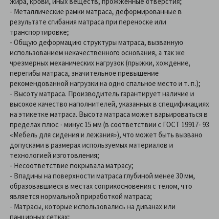
жира, крови, иных веществ, прожженные отверстия;
- Металлические рамки матраса, деформированные в
результате сгибания матраса при переноске или
транспортировке;
- Общую деформацию структуры матраса, вызванную
использованием некачественного основания, а так же
чрезмерных механических нагрузок (прыжки, хождение,
перегибы матраса, значительное превышение
рекомендованной нагрузки на одно спальное место и т. п.);
- Высоту матраса. Производитель гарантирует наличие и
высокое качество наполнителей, указанных в спецификациях
на этикетке матраса. Высота матраса может варьироваться в
пределах плюс - минус 15 мм (в соответствии с ГОСТ 19917- 93
«Мебель для сидения и лежания»), что может быть вызвано
допусками в размерах используемых материалов и
технологией изготовления;
- Несоответствие покрывала матрасу;
- Впадины на поверхности матраса глубиной менее 30 мм,
образовавшиеся в местах соприкосновения с телом, что
является нормальной приработкой матраса;
- Матрасы, которые использовались на диванах или
панцирных сетках;