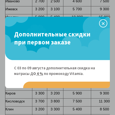
Иваново
2 700
2 500
4 600
7 500
Ижевск
3 200
3 100
5 700
9 300
Иркутск
5 000
5 400
10 800
15 900
Йошкар-Ола
3 000
2 900
5 300
8 400
Дополнительные скидки
Казань
3 300
3 300
5 900
9 400
при первом заказе
Калининград
4 500
4 700
9 400
14 000
Калуга
2 800
2 700
4 900
7 700
Каменск-
6 300
7 200
14 800
21 100
С 03 по 09 августа дополнительная скидка на
Уральский
матрасы Д
О
4 %
по промокоду Vitamiа.
Кемерово
4 300
4 600
9 100
13 300
Киров
3 300
3 200
5 900
9 300
Кисловодск
3 700
3 800
7 500
11 300
Клин
3 200
3 300
5 400
8 500