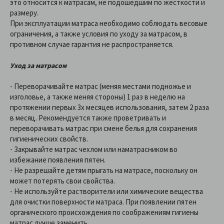
это относится к матрасам, не подошедшим по жесткости и
размеру.
При эксплуатации матраса необходимо соблюдать весовые
ограничения, а также условия по уходу за матрасом, в
противном случае гарантия не распространяется.
Уход за матрасом
- Переворачивайте матрас (меняя местами подножье и
изголовье, а также меняя стороны) 1 раз в неделю на
протяжении первых 3х месяцев использования, затем 2 раза
в месяц. Рекомендуется также проветривать и
переворачивать матрас при смене белья для сохранения
гигиенических свойств.
- Закрывайте матрас чехлом или наматрасником во
избежание появления пятен.
- Не разрешайте детям прыгать на матрасе, поскольку он
может потерять свои свойства.
- Не используйте растворители или химические вещества
для очистки поверхности матраса. При появлении пятен
органического происхождения по соображениям гигиены
матрас лучше заменить.