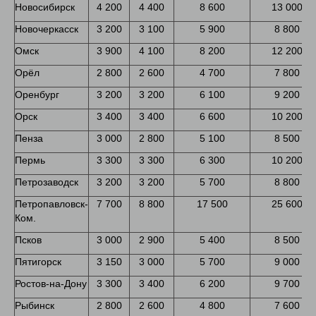
Новосибирск
4 200
4 400
8 600
13 000
Новочеркасск
3 200
3 100
5 900
8 800
Омск
3 900
4 100
8 200
12 200
Орёл
2 800
2 600
4 700
7 800
Оренбург
3 200
3 200
6 100
9 200
Орск
3 400
3 400
6 600
10 200
Пенза
3 000
2 800
5 100
8 500
Пермь
3 300
3 300
6 300
10 200
Петрозаводск
3 200
3 200
5 700
8 800
Петропавловск-
7 700
8 800
17 500
25 600
Ком.
Псков
3 000
2 900
5 400
8 500
Пятигорск
3 150
3 000
5 700
9 000
Ростов-на-Дону
3 300
3 400
6 200
9 700
Рыбинск
2 800
2 600
4 800
7 600