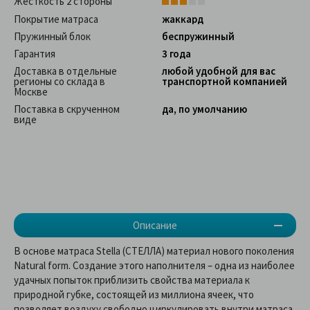
Жесткость 2 стороны
Покрытие матраса
жаккард
Пружинный блок
беспружинный
Гарантия
3 года
Доставка в отдельные
любой удобной для вас
регионы со склада в
транспортной компанией
Москве
Поставка в скрученном
да, по умолчанию
виде
Описание
В основе матраса Stella (СТЕЛЛА) материал нового поколения
Natural form. Создание этого наполнителя – одна из наиболее
удачных попыток приблизить свойства материала к
природной губке, состоящей из миллиона ячеек, что
позволяет воздуху свободно циркулировать внутри матраса.