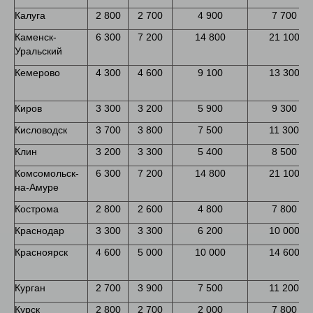
Калуга
2 800
2 700
4 900
7 700
Каменск-
6 300
7 200
14 800
21 100
Уральский
Кемерово
4 300
4 600
9 100
13 300
Киров
3 300
3 200
5 900
9 300
Кисловодск
3 700
3 800
7 500
11 300
Клин
3 200
3 300
5 400
8 500
Комсомольск-
6 300
7 200
14 800
21 100
на-Амуре
Кострома
2 800
2 600
4 800
7 800
Краснодар
3 300
3 300
6 200
10 000
Красноярск
4 600
5 000
10 000
14 600
Курган
2 700
3 900
7 500
11 200
Курск
2 800
2 700
2 000
7 800