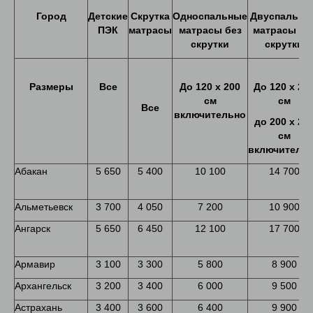
Город
Детские
Скрутка
Односпальные
Двуспальны
ПЭК
матрасы
матрасы без
матрасы бе
скрутки
скрутки
Размеры
Все
До
120
х
200
До
120 х 20
см
см
Все
включительно
до
200
х
20
см
включитель
Абакан
5 650
5 400
10 100
14 700
Альметьевск
3 700
4 050
7 200
10 900
Ангарск
5 650
6 450
12 100
17 700
Армавир
3 100
3 300
5 800
8 900
Архангельск
3 200
3 400
6 000
9 500
Астрахань
3 400
3 600
6 400
9 900