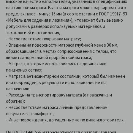
высокое качество наполнителей, указанных в спецификациях
на этикетке матраса. Высота матраса может варьироваться в
пределах плюс - минус 15 мм (в соответствии с ГОСТ 19917- 93
«Мебель для сидения и лежания»), что может быть вызвано
допусками в размерах используемых материалов и
технологией изготовления;
- Несоответствие покрывала матрасу;
- Впадины на поверхности матраса глубиной менее 30 мм,
образовавшиеся в местах соприкосновения с телом, что
является нормальной приработкой матраса;
- Матрасы, которые использовались на диванах или
панцирных сетках;
- Матрас в антисанитарном состоянии, который был изменен
или поврежден, в результате использования не по
назначению;
- Расходы на транспортировку матраса (от заказчика и
обратно);
- Несоответствие матраса личным представлениям
покупателя о комфорте;
- Иные повреждения, допущенные не по вине изготовителя.
По ГОСТу 19917-93 матрасы относятся к разряду товаров