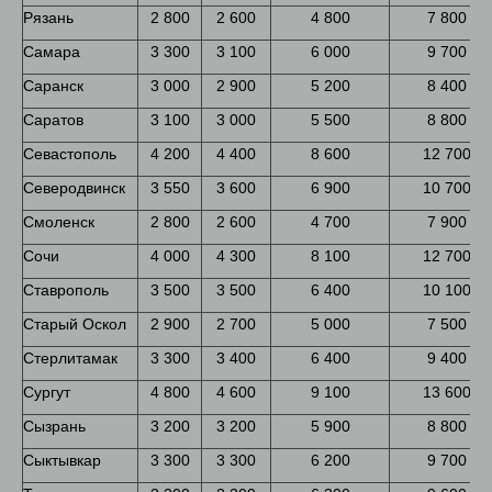
Рязань
2 800
2 600
4 800
7 800
Самара
3 300
3 100
6 000
9 700
Саранск
3 000
2 900
5 200
8 400
Саратов
3 100
3 000
5 500
8 800
Севастополь
4 200
4 400
8 600
12 700
Северодвинск
3 550
3 600
6 900
10 700
Смоленск
2 800
2 600
4 700
7 900
Сочи
4 000
4 300
8 100
12 700
Ставрополь
3 500
3 500
6 400
10 100
Старый Оскол
2 900
2 700
5 000
7 500
Стерлитамак
3 300
3 400
6 400
9 400
Сургут
4 800
4 600
9 100
13 600
Сызрань
3 200
3 200
5 900
8 800
Сыктывкар
3 300
3 300
6 200
9 700