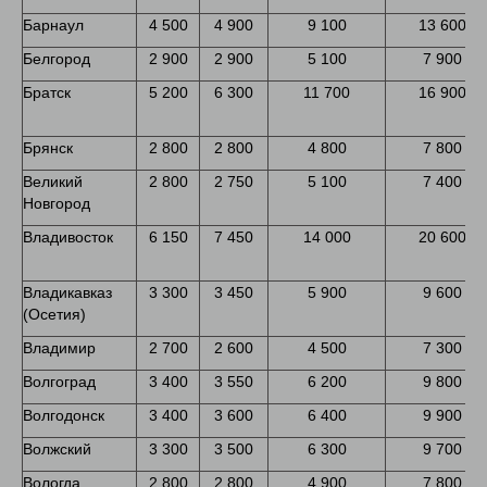
Барнаул
4 500
4 900
9 100
13 600
Белгород
2 900
2 900
5 100
7 900
Братск
5 200
6 300
11 700
16 900
Брянск
2 800
2 800
4 800
7 800
Великий
2 800
2 750
5 100
7 400
Новгород
Владивосток
6 150
7 450
14 000
20 600
Владикавказ
3 300
3 450
5 900
9 600
(Осетия)
Владимир
2 700
2 600
4 500
7 300
Волгоград
3 400
3 550
6 200
9 800
Волгодонск
3 400
3 600
6 400
9 900
Волжский
3 300
3 500
6 300
9 700
Вологда
2 800
2 800
4 900
7 800