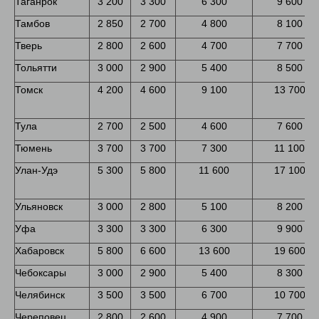
Таганрок
3 200
3 300
6 300
9 600
Тамбов
2 850
2 700
4 800
8 100
Тверь
2 800
2 600
4 700
7 700
Тольятти
3 000
2 900
5 400
8 500
Томск
4 200
4 600
9 100
13 700
Тула
2 700
2 500
4 600
7 600
Тюмень
3 700
3 700
7 300
11 100
Улан-Удэ
5 300
5 800
11 600
17 100
Ульяновск
3 000
2 800
5 100
8 200
Уфа
3 300
3 300
6 300
9 900
Хабаровск
5 800
6 600
13 600
19 600
Чебоксары
3 000
2 900
5 400
8 300
Челябинск
3 500
3 500
6 700
10 700
Череповец
2 800
2 600
4 900
7 700