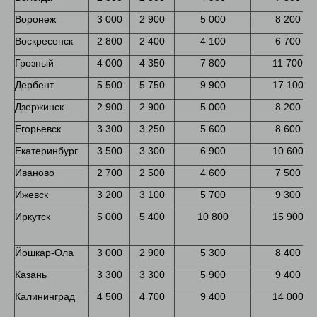
Воронеж
3 000
2 900
5 000
8 200
Воскресенск
2 800
2 400
4 100
6 700
Грозный
4 000
4 350
7 800
11 700
Дербент
5 500
5 750
9 900
17 100
Дзержинск
2 900
2 900
5 000
8 200
Егорьевск
3 300
3 250
5 600
8 600
Екатеринбург
3 500
3 300
6 900
10 600
Иваново
2 700
2 500
4 600
7 500
Ижевск
3 200
3 100
5 700
9 300
Иркутск
5 000
5 400
10 800
15 900
Йошкар-Ола
3 000
2 900
5 300
8 400
Казань
3 300
3 300
5 900
9 400
Калининград
4 500
4 700
9 400
14 000