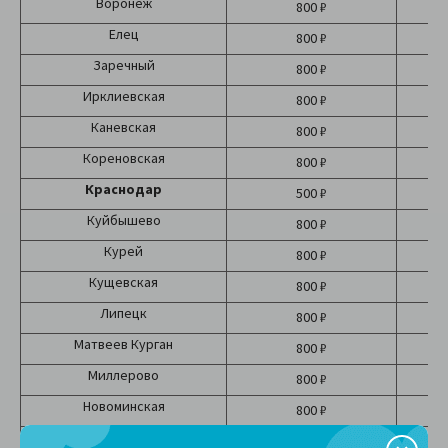
Воронеж
800 ₽
Елец
800 ₽
Заречный
800 ₽
Ирклиевская
800 ₽
Каневская
800 ₽
Кореновская
800 ₽
Краснодар
500 ₽
Б
Куйбышево
800 ₽
Курей
800 ₽
Кущевская
800 ₽
Липецк
800 ₽
Матвеев Курган
800 ₽
Миллерово
800 ₽
Новоминская
800 ₽
Новотитаровская
800 ₽