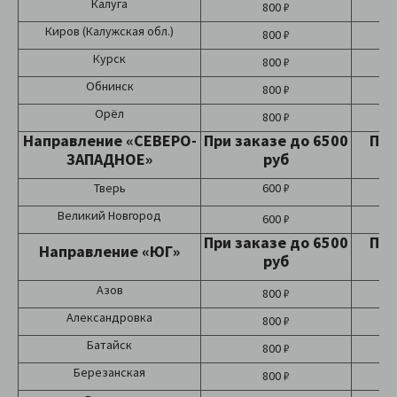
Калуга
800 ₽
Киров (Калужская обл.)
800 ₽
Курск
800 ₽
Обнинск
800 ₽
Орёл
800 ₽
Направление «СЕВЕРО-
При заказе до 6500
При
ЗАПАДНОЕ»
руб
Тверь
600 ₽
Великий Новгород
600 ₽
При заказе до 6500
При
Направление «ЮГ»
руб
Азов
800 ₽
Александровка
800 ₽
Батайск
800 ₽
Березанская
800 ₽