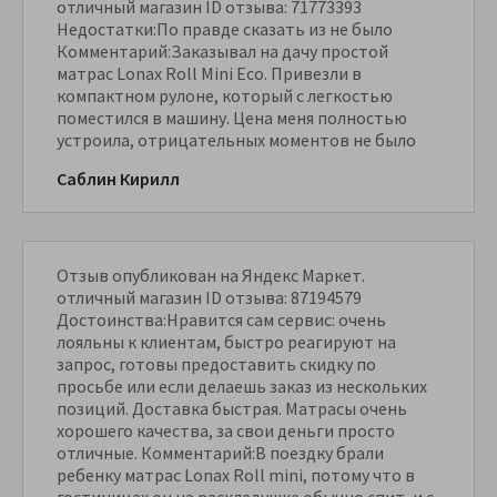
отличный магазин ID отзыва: 71773393
Недостатки:По правде сказать из не было
Комментарий:Заказывал на дачу простой
матрас Lonax Roll Mini Eco. Привезли в
компактном рулоне, который с легкостью
поместился в машину. Цена меня полностью
устроила, отрицательных моментов не было
Саблин Кирилл
Отзыв опубликован на Яндекс Маркет.
отличный магазин ID отзыва: 87194579
Достоинства:Нравится сам сервис: очень
лояльны к клиентам, быстро реагируют на
запрос, готовы предоставить скидку по
просьбе или если делаешь заказ из нескольких
позиций. Доставка быстрая. Матрасы очень
хорошего качества, за свои деньги просто
отличные. Комментарий:В поездку брали
ребенку матрас Lonax Roll mini, потому что в
гостиницах он на раскладушке обычно спит, и с