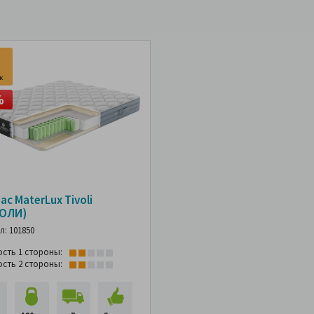
к
%
с MaterLux Tivoli
ОЛИ)
л: 101850
ость 1 стороны:
ость 2 стороны: