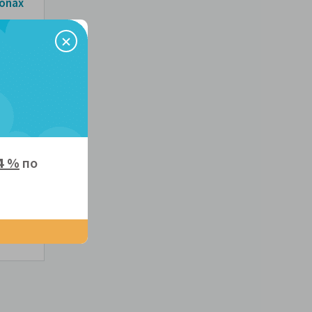
onax
4 %
по
НЕЕ