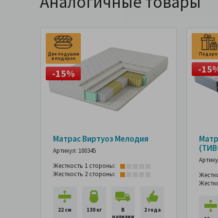
Аналогичные товары
Две подушки
Подаро
в подарок
-15
-15%
Матрас Виртуоз Мелодия
Матра
(ТИВ
Артикул: 100345
Артику
Жесткость 1 стороны:
Жесткость 2 стороны:
Жестк
Жестк
22 см
130 кг
В
2 года
наличии