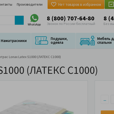
онтакты
Производители
Нет товаров в избранном
8 (800) 707-64-80
8 (
Звонок по России бесплатный
Без в
WhatsApp
Подушки,
Мебель д
Наматрасники
одеяла
спальни
трас Lonax Latex S1000 (ЛАТЕКС С1000)
S1000 (ЛАТЕКС С1000)