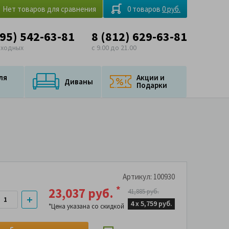
Нет товаров для сравнения
0 товаров
0 руб.
495) 542-63-81
8 (812) 629-63-81
ыходных
с 9.00 до 21.00
ля
Акции и
Диваны
Подарки
Артикул: 100930
*
23,037 руб.
41,885 руб.
4 х
5,759 руб.
*Цена указана со скидкой