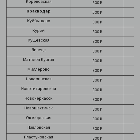
Кореновская
800 ₽
Краснодар
500 ₽
Б
Куйбышево
800 ₽
Курей
800 ₽
Кущевская
800 ₽
Липецк
800 ₽
Матвеев Курган
800 ₽
Миллерово
800 ₽
Новоминская
800 ₽
Новотитаровская
800 ₽
Новочеркасск
800 ₽
Новошахтинск
800 ₽
Октябрьская
800 ₽
Павловская
800 ₽
Пластуновская
800 ₽