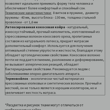
позволяет идеальнее принимать форму тела человека и
обеспечивает более комфортный и спокойный сон.
Технические характеристики:
8 витков в пружине, диаметр
пружины - 40 мм, высота блока - 130 мм, толщина стальной
проволоки - от 1,6 мм
Латексированная кокосовая койра
- натуральный,
износоустойчивый, прочный наполнитель, изготовленный из
спрессованных волокон кокосового ореха, пропитанных
составом из натурального латекса, придает матрасам
дополнительный комфорт. Используется для получения
оптимальной степени упругости и жесткости, благодаря этому
обладает ортопедическими свойствами. Кокосовое волокно
почти не поддается гниению, разложению и деформированию,
не вызывает аллергических реакций, обладает
бактерицидными свойствами. Рекомендуется людям с
заболеваниями опорно-двигательного аппарата.
Термовойлок
- экологически чистый материал из
прессованных хлопковых и синтетических волокон. Прочный и
жесткий, он не только является хорошим изолятором, но и
увеличивает жесткость матраса.
*Расцветка и рисунок ткани могут отличаться от
изображения на сайте.