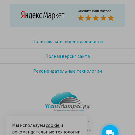
Политика конфиденциальности
Полная версия сайта
Рекомендательные технологии
© 2005-2026 «Ваш матрас»
Мы используем
cookie
и
14 лет на Яндекс.Маркете
рекомендательные технологии