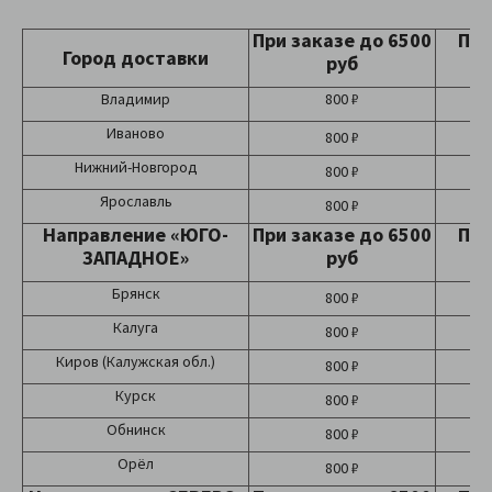
При заказе до 6500
При
Город доставки
руб
Владимир
800 ₽
Иваново
800 ₽
Нижний-Новгород
800 ₽
Ярославль
800 ₽
Направление «ЮГО-
При заказе до 6500
При
ЗАПАДНОЕ»
руб
Брянск
800 ₽
Калуга
800 ₽
Киров (Калужская обл.)
800 ₽
Курск
800 ₽
Обнинск
800 ₽
Орёл
800 ₽