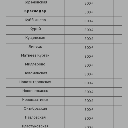
Кореновская
800 ₽
Краснодар
500 ₽
Б
Куйбышево
800 ₽
Курей
800 ₽
Кущевская
800 ₽
Липецк
800 ₽
Матвеев Курган
800 ₽
Миллерово
800 ₽
Новоминская
800 ₽
Новотитаровская
800 ₽
Новочеркасск
800 ₽
Новошахтинск
800 ₽
Октябрьская
800 ₽
Павловская
800 ₽
Пластуновская
800 ₽