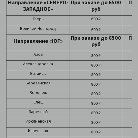
Направление «СЕВЕРО-
При заказе до 6500
При
ЗАПАДНОЕ»
руб
Тверь
600 ₽
Великий Новгород
600 ₽
При заказе до 6500
При
Направление «ЮГ»
руб
Азов
800 ₽
Александровка
800 ₽
Батайск
800 ₽
Березанская
800 ₽
Воронеж
800 ₽
Елец
800 ₽
Заречный
800 ₽
Ирклиевская
800 ₽
Каневская
800 ₽