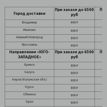
При заказе до 6500
При
Город доставки
руб
Владимир
800 ₽
Иваново
800 ₽
Нижний-Новгород
800 ₽
Ярославль
800 ₽
Направление «ЮГО-
При заказе до 6500
При
ЗАПАДНОЕ»
руб
Брянск
800 ₽
Калуга
800 ₽
Киров (Калужская обл.)
800 ₽
Курск
800 ₽
Обнинск
800 ₽
Орёл
800 ₽