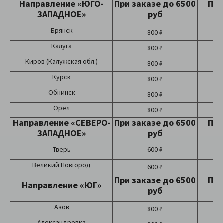
Направление «ЮГО-
При заказе до 6500
При
ЗАПАДНОЕ»
руб
Брянск
800 ₽
Калуга
800 ₽
Киров (Калужская обл.)
800 ₽
Курск
800 ₽
Обнинск
800 ₽
Орёл
800 ₽
Направление «СЕВЕРО-
При заказе до 6500
При
ЗАПАДНОЕ»
руб
Тверь
600 ₽
Великий Новгород
600 ₽
При заказе до 6500
При
Направление «ЮГ»
руб
Азов
800 ₽
Александровка