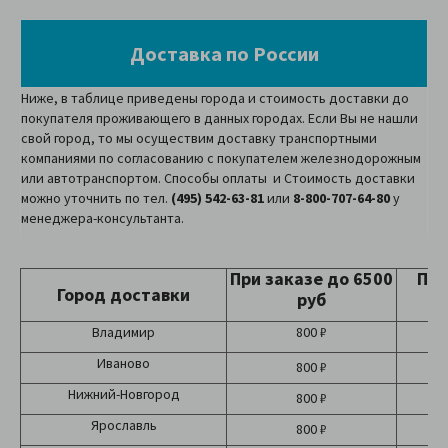
Доставка по России
Ниже, в таблице приведены города и стоимость доставки до
покупателя проживающего в данных городах. Если Вы не нашли
свой город, то мы осуществим доставку транспортными
компаниями по согласованию с покупателем железнодорожным
или автотранспортом. Способы оплаты и Стоимость доставки
можно уточнить по тел.
(495) 542-63-81
или
8-800-707-64-80
у
менеджера-консультанта.
При заказе до 6500
При
Город доставки
руб
Владимир
800 ₽
Иваново
800 ₽
Нижний-Новгород
800 ₽
Ярославль
800 ₽