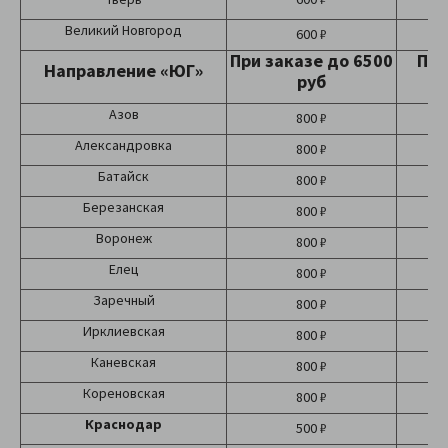
Великий Новгород
600 ₽
При заказе до 6500
При
Направление «ЮГ»
руб
Азов
800 ₽
Александровка
800 ₽
Батайск
800 ₽
Березанская
800 ₽
Воронеж
800 ₽
Елец
800 ₽
Заречный
800 ₽
Ирклиевская
800 ₽
Каневская
800 ₽
Кореновская
800 ₽
Краснодар
500 ₽
Б