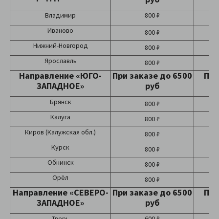
Владимир
800 ₽
Иваново
800 ₽
Нижний-Новгород
800 ₽
Ярославль
800 ₽
Направление «ЮГО-
При заказе до 6500
При
ЗАПАДНОЕ»
руб
Брянск
800 ₽
Калуга
800 ₽
Киров (Калужская обл.)
800 ₽
Курск
800 ₽
Обнинск
800 ₽
Орёл
800 ₽
Направление «СЕВЕРО-
При заказе до 6500
При
ЗАПАДНОЕ»
руб
Тверь
600 ₽