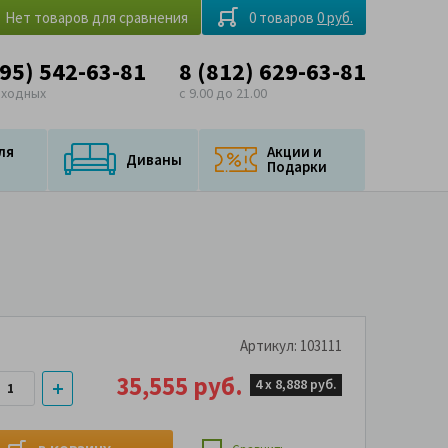
Нет товаров для сравнения
0 товаров
0 руб.
495) 542-63-81
8 (812) 629-63-81
ыходных
с 9.00 до 21.00
ля
Акции и
Диваны
Подарки
Артикул: 103111
35,555 руб.
4 х
8,888 руб.