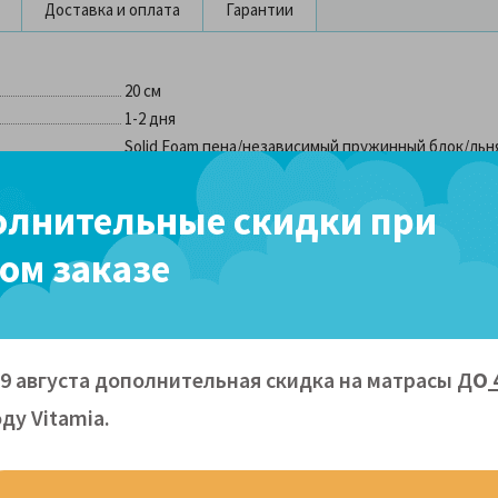
Доставка и оплата
Гарантии
20 см
1-2 дня
Solid Foam пена/независимый пружинный блок/льн
150
лнительные скидки при
ом заказе
независимый пружинный блок NT 9 зон - 390 пр./кв.
3 года
любой удобной для вас транспортной компанией
нет
09 августа дополнительная скидка на матрасы Д
О
ду Vitamiа.