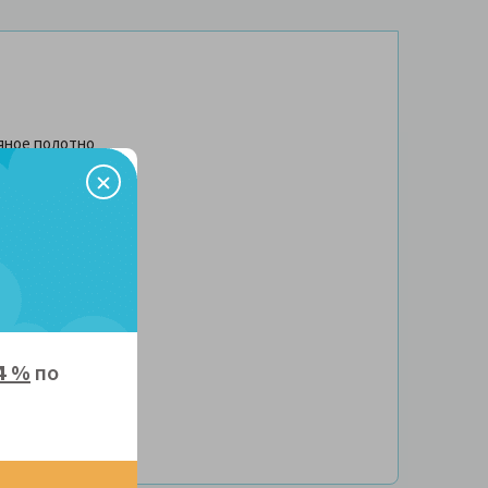
яное полотно
м.
4 %
по