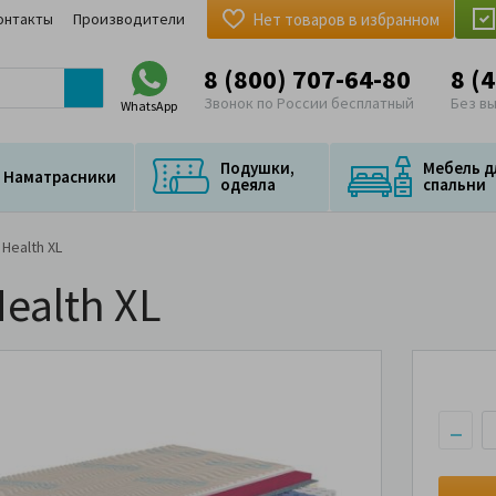
онтакты
Производители
Нет товаров в избранном
8 (800) 707-64-80
8 (
Звонок по России бесплатный
Без в
WhatsApp
Подушки,
Мебель д
Наматрасники
одеяла
спальни
Health XL
ealth XL