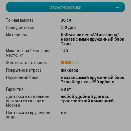
Характеристики
Точная высота
30 см
Срок доставки
1-2 дня
Материалы
Kaltscaum пена/Vitacel пена/
независимый пружинный блок
7зон
Макс. вес на 1 спальное
140
место, кг
Жесткость 1 стороны
Покрытие матраса
жаккард
Пружинный блок
независимый пружинный блок
7зон Kingsize - 250 пр/кв.м.
Гарантия
5 лет
Доставка в отдельные
любой удобной для вас
регионы со склада в
транспортной компанией
Москве
Поставка в скрученном
нет
виде