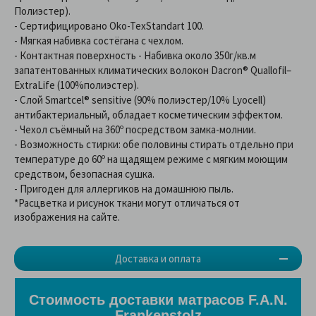
Полиэстер).
- Сертифицировано Оko-TexStandart 100.
- Мягкая набивка состёгана с чехлом.
- Контактная поверхность - Набивка около 350г/кв.м
запатентованных климатических волокон Dacron® Quallofil–
ExtraLife (100%полиэстер).
- Слой Smartcel® sensitive (90% полиэстер/10% Lyocell)
антибактериальный, обладает косметическим эффектом.
- Чехол съёмный на 360º посредством замка-молнии.
- Возможность стирки: обе половины стирать отдельно при
температуре до 60º на щадящем режиме с мягким моющим
средством, безопасная сушка.
- Пригоден для аллергиков на домашнюю пыль.
*Расцветка и рисунок ткани могут отличаться от
изображения на сайте.
Доставка и оплата
Стоимость доставки матрасов F.A.N.
Frankenstolz