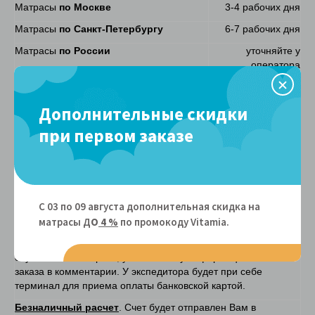
Матрасы
по Москве
3-4 рабочих дня
Матрасы
по Санкт-Петербургу
6-7 рабочих дня
Матрасы
по России
уточняйте у
оператора
Подъем
Дополнительные скидки
Матрасы при наличии лифта
БЕСПЛАТНО
при первом заказе
Матрасы при отсутствии лифта
150 руб/этаж
Способы оплаты
Наличными курьеру
– после доставки товара. Экспедитор
передает Вам чек и накладную с гарантийными
С 03 по 09 августа дополнительная скидка на
обязательствами. Наличие у Вас суммы без сдачи
матрасы Д
О
4 %
по промокоду Vitamiа.
значительно сократит время передачи товара.
Банковской картой курьеру
- после доставки товара. В
случае оплаты картой, указывать эту информацию в бланке
заказа в комментарии. У экспедитора будет при себе
терминал для приема оплаты банковской картой.
Безналичный расчет
. Счет будет отправлен Вам в