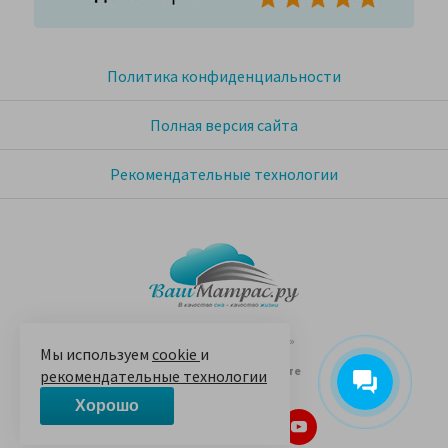
Политика конфиденциальности
Полная версия сайта
Рекомендательные технологии
© 2005-2026 «Ваш матрас»
Мы используем
cookie
и
14 лет на Яндекс.Маркете
рекомендательные технологии
Хорошо