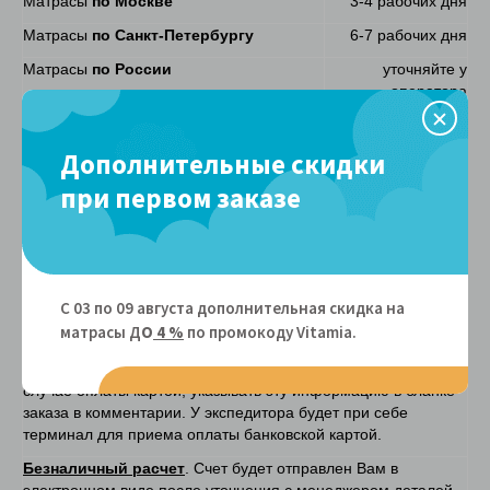
Матрасы
по Москве
3-4 рабочих дня
Матрасы
по Санкт-Петербургу
6-7 рабочих дня
Матрасы
по России
уточняйте у
оператора
Подъем
Дополнительные скидки
Матрасы при наличии лифта
БЕСПЛАТНО
при первом заказе
Матрасы при отсутствии лифта
150 руб/этаж
Способы оплаты
Наличными курьеру
– после доставки товара. Экспедитор
передает Вам чек и накладную с гарантийными
С 03 по 09 августа дополнительная скидка на
обязательствами. Наличие у Вас суммы без сдачи
матрасы Д
О
4 %
по промокоду Vitamiа.
значительно сократит время передачи товара.
Банковской картой курьеру
- после доставки товара. В
случае оплаты картой, указывать эту информацию в бланке
заказа в комментарии. У экспедитора будет при себе
терминал для приема оплаты банковской картой.
Безналичный расчет
. Счет будет отправлен Вам в