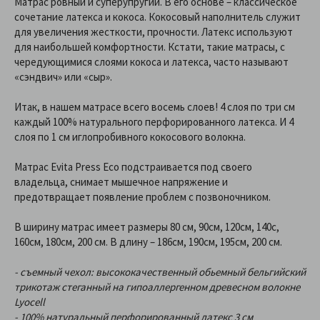
Матрас ровный и суперупругий. В его основе – классическое
сочетание латекса и кокоса. Кокосовый наполнитель служит
для увеличения жесткости, прочности. Латекс используют
для наибольшей комфортности. Кстати, такие матрасы, с
чередующимися слоями кокоса и латекса, часто называют
«сэндвич» или «сыр».
Итак, в нашем матрасе всего восемь слоев! 4 слоя по три см
каждый 100% натурального перфорированного латекса. И 4
слоя по 1 см иглопробивного кокосового волокна.
Матрас Evita Press Eco подстраивается под своего
владельца, снимает мышечное напряжение и
предотвращает появление проблем с позвоночником.
В ширину матрас имеет размеры 80 см, 90см, 120см, 140с,
160см, 180см, 200 см. В длину – 186см, 190см, 195см, 200 см.
- съемный чехол: высококачественный обьемный бельгийский
трикотаж стеганный на гипоаллергенном древесном волокне
Lyocell
- 100% натуральный перфорированный латекс 3 см