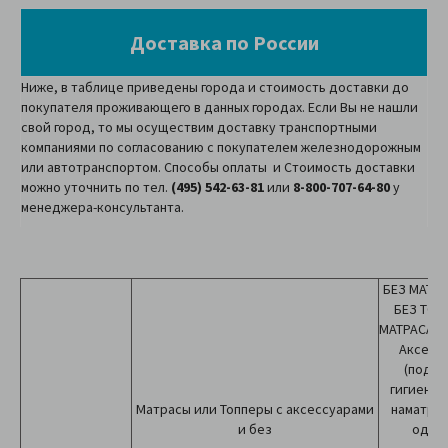
Доставка по России
Ниже, в таблице приведены города и стоимость доставки до
покупателя проживающего в данных городах. Если Вы не нашли
свой город, то мы осуществим доставку транспортными
компаниями по согласованию с покупателем железнодорожным
или автотранспортом. Способы оплаты и Стоимость доставки
можно уточнить по тел.
(495) 542-63-81
или
8-800-707-64-80
у
менеджера-консультанта.
БЕЗ МАТРА
БЕЗ ТО
МАТРАСА(т
Аксесс
(подуш
гигиенич
Матрасы или Топперы с аксессуарами
наматрас
и без
одеял