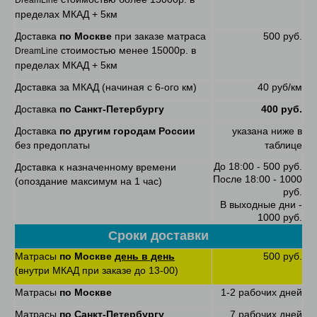
DreamLine
пределах МКАД + 5км
Доставка
по Москве
при заказе матраса
500 руб.
стоимостью менее 15000р. в
DreamLine
пределах МКАД + 5км
Доставка за МКАД (начиная с 6-ого км)
40 руб/км
Доставка
по Санкт-Петербургу
400 руб.
Доставка
по другим городам России
указана ниже в
без предоплаты
таблице
До 18:00 - 500 руб.
Доставка к назначенному времени
После 18:00 - 1000
(опоздание максимум на 1 час)
руб.
В выходные дни -
1000 руб.
Сроки доставки
Матрасы
по Москве
день в день
500 руб.
(внутри МКАД при заказе до 13-00)
Матрасы
по Москве
1-2 рабочих дней
Матрасы
по Санкт-Петербургу
7 рабочих дней