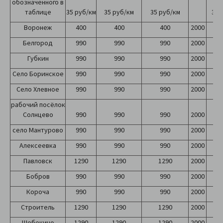
обозначенного в
таблице
35 руб/км
35 руб/км
35 руб/км
35 
Воронеж
400
400
400
2000
2
Белгород
990
990
990
2000
2
Губкин
990
990
990
2000
2
Село Боринское
990
990
990
2000
2
Село Хлевное
990
990
990
2000
2
рабочий посёлок
Солнцево
990
990
990
2000
2
село Мантурово
990
990
990
2000
2
Алексеевка
990
990
990
2000
2
Павловск
1290
1290
1290
2000
2
Бобров
990
990
990
2000
2
Короча
990
990
990
2000
2
Строитель
1290
1290
1290
2000
2
Шебекино
1290
1290
1290
2000
2