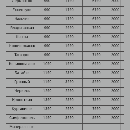
Лермонтов
990
1790
6790
2000
2
Ессентуки
990
1790
6790
2000
2
Нальчик
990
1790
6790
2000
2
Владикавказ
990
2990
7990
2000
2
Шахты
990
1990
6990
2000
2
Новочеркасск
990
1990
6990
2000
2
Таганрог
990
2190
7190
2000
2
Невинномысск
1090
1990
6990
2000
2
Батайск
1190
2390
7390
2000
2
Грозный
1190
3290
8290
2000
2
Черкеск
1290
2290
7290
2000
2
Кропоткин
1390
2890
7890
2000
2
Курганинск
1390
2990
7990
2000
2
Симферополь
1490
3990
8990
2000
2
Минеральные