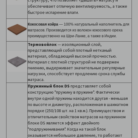
структуру, что позволяет «дышать» матрасу и
обеспечивает отличную вентилируемость, а также
быстрое испарение влаги.
Кокосовая койра
— 100% натуральный наполнитель для
матрасов. Производится из волокон кокосового ореха
преимущественно на Шри-Ланке, а также в Индии.
Термовойлок
— изоляционный слой,
представляющий собой плотный нетканый
материал, обладающий высокой прочностью.
Материал с плотной структурой не подвержен
гниению, выдерживает значительные регулярные
нагрузки, способствует продлению срока службы
матраса.
Пружинный блок DS
представляет собой
конструкцию "пружину в пружине". Фактически
внутри одной пружины находится другая - меньшая
по высоте и диаметру, расположенная в шахматном
порядке (250/108 шт. на 1 кв.м.). Преимуществом и
отличительным свойством матрасов на пружинном
блоке DS является эффект двойного
"подпружинивания". Когда на такой блок
оказывается небольшое давление, то работают