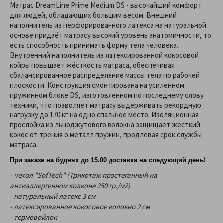
Матрас DreamLine Prime Medium DS - высочайший комфорт
для людей, обладающих большим весом. Внешний
наполнитель из перфорированного латекса на натуральной
основе придаёт матрасу высокий уровень анатомичности, то
есть способность принимать форму тела человека.
Внутренний наполнитель из латексированной кокосовой
койры повышает жёсткость матраса, обеспечивая
сбалансированное распределение массы тела по рабочей
плоскости. Конструкция смонтирована на усиленном
пружинном блоке DS, изготовленном по последнему слову
техники, что позволяет матрасу выдерживать рекордную
нагрузку до 170 кг на одно спальное место. Изоляционная
прослойка из льноджутового волокна защищает жёсткий
кокос от трения о металл пружин, продлевая срок службы
матраса.
При заказе на буднях до 15.00 доставка на следующий день!
- чехол "SofTech" (Трикотаж простеганный на
антиаллергенном холконе 250 гр./м2)
- натуральный латекс 3 см
- латексированное кокосовое волокно 2 см
- термовойлок