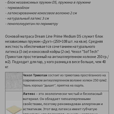
- блок независимых пружин DS, пружина в пружине
- термовойлок
- латексированное кокосовое волокно 2 см
- натуральный латекс 3 см
- пенополиуретан по периметру
Основой матраса Dream Line Prime Medium DS служит блок
независимых пружин «Дуэт» (250+108 шт. на кв.м). Средняя
жесткость обеспечивается сочетанием натурального
латекса (3 см) и кокосовой койры (2 см). Чехол "SofTech"
(Трикотаж простеганный на антиаллергенном холконе 250 гр./
м2). Подходит для пар, у кого разница в весе больше, чем 40
кг.
Чехол Трикотаж
состоит из трикотажа простёганного на
современном антиаллергенном волокне холкон 250 гр/м2.
Ткань хорошо "дышит", приятна на ощупь.
Латекс
– это экологически чистый и безопасный
материал. Он обладает гипоаллергенными
свойствами, поэтому рекомендован аллергикам и
астматикам. Этот вид латекса имеет губчатую