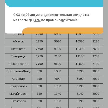
Белореченск
1890
3990
8990
2000
2
Славянск на
С 03 по 09 августа дополнительная скидка на
Кубани
1890
3890
8890
2000
2
матрасы Д
О
4 %
по промокоду Vitamiа.
Темрюк
1990
4290
9290
2000
2
Крымск
2290
5990
10990
2290
2
Абинск
2290
5990
10990
2290
2
Витязево
2690
6390
11390
2690
2
Тихорецк
2790
7190
12190
2790
2
Лазаревское
2790
6800
11800
2790
2
Ростов-на-Дону
990
1990
6990
2000
2
Армавир
990
990
5990
2000
2
Ставрополь
990
1790
6790
2000
2
Михайловск
990
1140
6140
2000
2
Пятигорск
990
1790
6790
2000
2