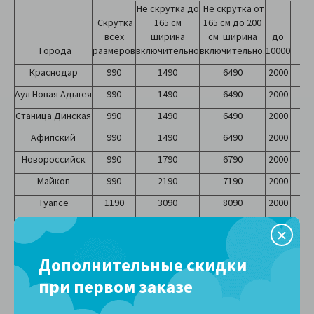
Не скрутка до
Не скрутка от
Скрутка
165 см
165 см до 200
всех
ширина
см ширина
до
Города
размеров
включительно
включительно.
10000
от 
Краснодар
990
1490
6490
2000
2
Аул Новая Адыгея
990
1490
6490
2000
2
Станица Динская
990
1490
6490
2000
2
Афипский
990
1490
6490
2000
2
Новороссийск
990
1790
6790
2000
2
Майкоп
990
2190
7190
2000
2
Туапсе
1190
3090
8090
2000
2
Тимашевск
1190
3894
8894
2000
2
Сочи
1490
3290
8290
2000
2
Дополнительные скидки
Анапа
1690
2790
7790
2000
2
при первом заказе
Геленджик
1690
2790
7790
2000
2
Адлер
1690
3290
8290
2000
2