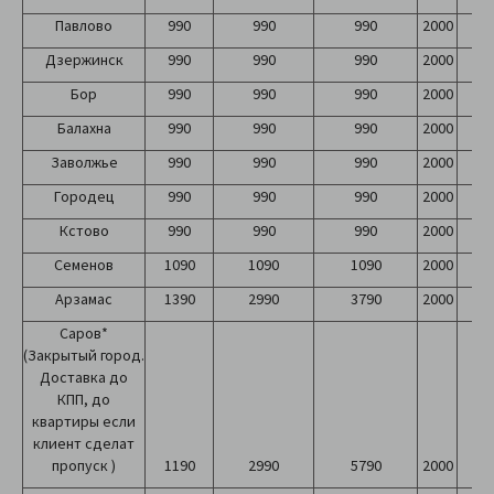
Павлово
990
990
990
2000
2
Дзержинск
990
990
990
2000
2
Бор
990
990
990
2000
2
Балахна
990
990
990
2000
2
Заволжье
990
990
990
2000
2
Городец
990
990
990
2000
2
Кстово
990
990
990
2000
2
Семенов
1090
1090
1090
2000
2
Арзамас
1390
2990
3790
2000
2
Саров*
(Закрытый город.
Доставка до
КПП, до
квартиры если
клиент сделат
пропуск )
1190
2990
5790
2000
2