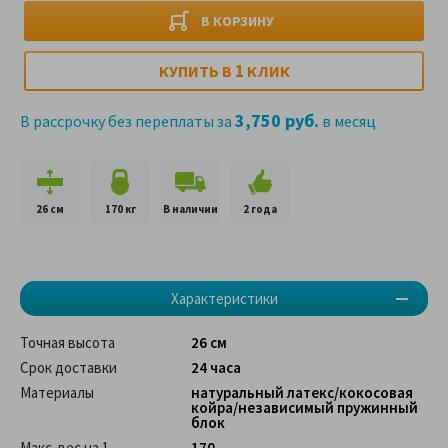
В КОРЗИНУ
1
КУПИТЬ В
КЛИК
3,750 руб.
В рассрочку без переплаты за
в месяц
26 см
170 кг
В наличии
2 года
Характеристики
Точная высота
26 см
Срок доставки
24 часа
Материалы
натуральный латекс/кокосовая
койра/независимый пружинный
блок
Макс. вес на 1
170