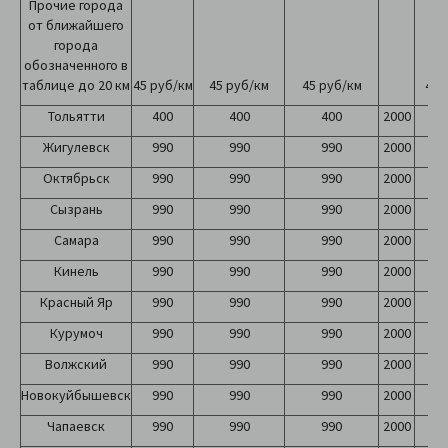
Прочие города
от ближайшего
города
обозначенного в
таблице до 20 км
45 руб/км
45 руб/км
45 руб/км
45 
Тольятти
400
400
400
2000
2
Жигулевск
990
990
990
2000
2
Октябрьск
990
990
990
2000
2
Сызрань
990
990
990
2000
2
Самара
990
990
990
2000
2
Кинель
990
990
990
2000
2
Красный Яр
990
990
990
2000
2
Курумоч
990
990
990
2000
2
Волжский
990
990
990
2000
2
Новокуйбышевск
990
990
990
2000
2
Чапаевск
990
990
990
2000
2