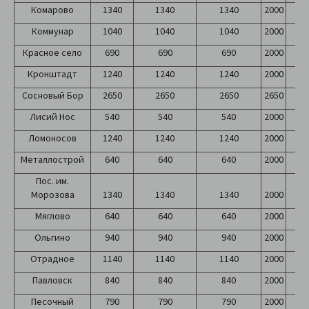
Комарово
1340
1340
1340
2000
2
Коммунар
1040
1040
1040
2000
2
Красное село
690
690
690
2000
2
Кронштадт
1240
1240
1240
2000
2
Сосновый Бор
2650
2650
2650
2650
2
Лисий Нос
540
540
540
2000
2
Ломоносов
1240
1240
1240
2000
2
Металлострой
640
640
640
2000
2
Пос. им.
Морозова
1340
1340
1340
2000
2
Мяглово
640
640
640
2000
2
Ольгино
940
940
940
2000
2
Отрадное
1140
1140
1140
2000
2
Павловск
840
840
840
2000
2
Песочный
790
790
790
2000
2