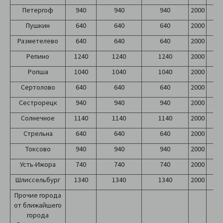
Петергоф
940
940
940
2000
2
Пушкин
640
640
640
2000
2
Разметелево
640
640
640
2000
2
Репино
1240
1240
1240
2000
2
Ропша
1040
1040
1040
2000
2
Сертолово
640
640
640
2000
2
Сестрорецк
940
940
940
2000
2
Солнечное
1140
1140
1140
2000
2
Стрельна
640
640
640
2000
2
Токсово
940
940
940
2000
2
Усть-Ижора
740
740
740
2000
2
Шлиссельбург
1340
1340
1340
2000
2
Прочие города
от ближайшего
города