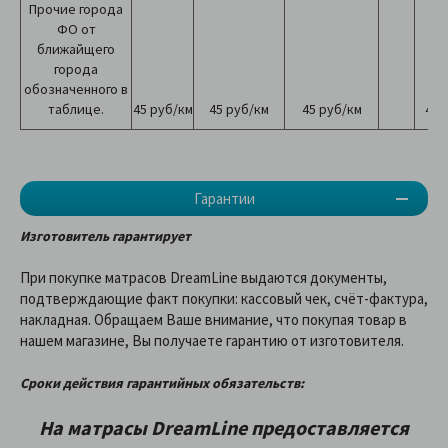
Прочие города
ФО от
ближайщего
города
обозначенного в
таблице.
45 руб/км
45 руб/км
45 руб/км
45 
Гарантии
Изготовитель гарантирует
При покупке матрасов DreamLine выдаются документы,
подтверждающие факт покупки: кассовый чек, счёт-фактура,
накладная. Обращаем Ваше внимание, что покупая товар в
нашем магазине, Вы получаете гарантию от изготовителя.
Сроки действия гарантийных обязательств:
На матрасы
DreamLine предоставляетcя