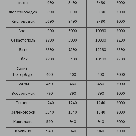
воды
1690
3490
8490
2000
2
Железноводск
1690
3890
8890
2000
2
Кисловодск
1690
3490
8490
2000
2
Азов
1990
5090
10090
2000
2
Севастополь
2290
5990
10990
2290
2
Ялта
2890
7590
12590
2890
2
Ейск
3290
5490
10490
3290
3
Санкт -
Петербург
400
400
400
2000
2
Бугры
460
460
460
2000
2
Всеволожск
790
790
790
2000
2
Гатчина
1240
1240
1240
2000
2
Зеленогорск
1540
1540
1540
2000
2
Кавголово
940
940
940
2000
2
Колпино
940
940
940
2000
2