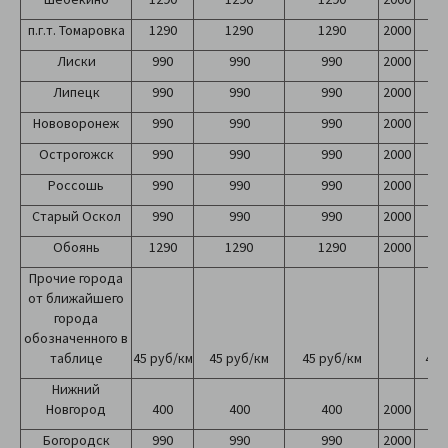
п.г.т. Томаровка
1290
1290
1290
2000
2
Лиски
990
990
990
2000
2
Липецк
990
990
990
2000
2
Нововоронеж
990
990
990
2000
2
Острогожск
990
990
990
2000
2
Россошь
990
990
990
2000
2
Старый Оскол
990
990
990
2000
2
Обоянь
1290
1290
1290
2000
2
Прочие города
от ближайшего
города
обозначенного в
таблице
45 руб/км
45 руб/км
45 руб/км
45 
Нижний
Новгород
400
400
400
2000
2
Богородск
990
990
990
2000
2