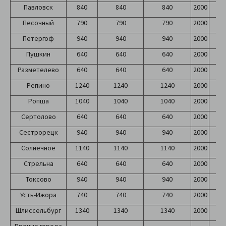
Павловск
840
840
840
2000
2
Песочный
790
790
790
2000
2
Петергоф
940
940
940
2000
2
Пушкин
640
640
640
2000
2
Разметелево
640
640
640
2000
2
Репино
1240
1240
1240
2000
2
Ропша
1040
1040
1040
2000
2
Сертолово
640
640
640
2000
2
Сестрорецк
940
940
940
2000
2
Солнечное
1140
1140
1140
2000
2
Стрельна
640
640
640
2000
2
Токсово
940
940
940
2000
2
Усть-Ижора
740
740
740
2000
2
Шлиссельбург
1340
1340
1340
2000
2