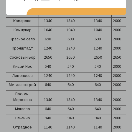
Кавголово
940
940
940
2000
2
Колпино
940
940
940
2000
2
Комарово
1340
1340
1340
2000
2
Коммунар
1040
1040
1040
2000
2
Красное село
690
690
690
2000
2
Кронштадт
1240
1240
1240
2000
2
Сосновый Бор
2650
2650
2650
2650
2
Лисий Нос
540
540
540
2000
2
Ломоносов
1240
1240
1240
2000
2
Металлострой
640
640
640
2000
2
Пос. им.
Морозова
1340
1340
1340
2000
2
Мяглово
640
640
640
2000
2
Ольгино
940
940
940
2000
2
Отрадное
1140
1140
1140
2000
2