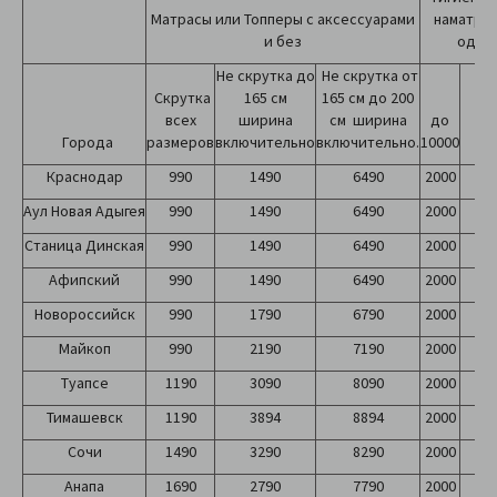
Матрасы или Топперы с аксессуарами
наматрас
и без
одеял
Не скрутка до
Не скрутка от
Скрутка
165 см
165 см до 200
всех
ширина
см ширина
до
Города
размеров
включительно
включительно.
10000
от 
Краснодар
990
1490
6490
2000
2
Аул Новая Адыгея
990
1490
6490
2000
2
Станица Динская
990
1490
6490
2000
2
Афипский
990
1490
6490
2000
2
Новороссийск
990
1790
6790
2000
2
Майкоп
990
2190
7190
2000
2
Туапсе
1190
3090
8090
2000
2
Тимашевск
1190
3894
8894
2000
2
Сочи
1490
3290
8290
2000
2
Анапа
1690
2790
7790
2000
2