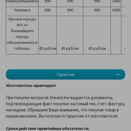
Новокуйбышевск
990
990
990
2000
2
Чапаевск
990
990
990
2000
2
Прочие города
ФО от
ближайщего
города
обозначенного в
таблице.
45 руб/км
45 руб/км
45 руб/км
45 
Гарантии
Изготовитель гарантирует
При покупке матрасов DreamLine выдаются документы,
подтверждающие факт покупки: кассовый чек, счёт-фактура,
накладная. Обращаем Ваше внимание, что покупая товар в
нашем магазине, Вы получаете гарантию от изготовителя.
Сроки действия гарантийных обязательств: