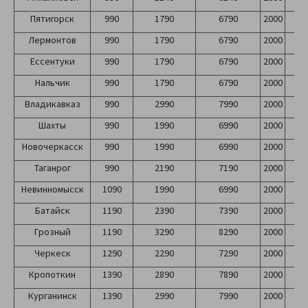
Пятигорск
990
1790
6790
2000
2
Лермонтов
990
1790
6790
2000
2
Ессентуки
990
1790
6790
2000
2
Нальчик
990
1790
6790
2000
2
Владикавказ
990
2990
7990
2000
2
Шахты
990
1990
6990
2000
2
Новочеркасск
990
1990
6990
2000
2
Таганрог
990
2190
7190
2000
2
Невинномысск
1090
1990
6990
2000
2
Батайск
1190
2390
7390
2000
2
Грозный
1190
3290
8290
2000
2
Черкеск
1290
2290
7290
2000
2
Кропоткин
1390
2890
7890
2000
2
Курганинск
1390
2990
7990
2000
2