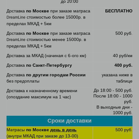
до 20:00
Доставка
по Москве
при заказе матраса
БЕСПЛАТНО
стоимостью более 15000р. в
DreamLine
пределах МКАД + 5км
Доставка
по Москве
при заказе матраса
500 руб.
стоимостью менее 15000р. в
DreamLine
пределах МКАД + 5км
Доставка за МКАД (начиная с 6-ого км)
40 руб/км
Доставка
по Санкт-Петербургу
400 руб.
Доставка
по другим городам России
указана ниже в
без предоплаты
таблице
До 18:00 - 500 руб.
Доставка к назначенному времени
После 18:00 - 1000
(опоздание максимум на 1 час)
руб.
В выходные дни -
1000 руб.
Сроки доставки
Матрасы
по Москве
день в день
500 руб.
(внутри МКАД при заказе до 13-00)