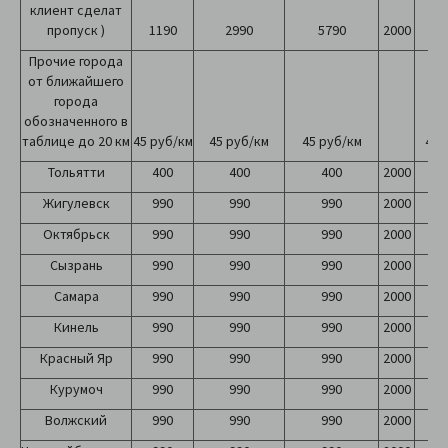
клиент сделат
пропуск )
1190
2990
5790
2000
2
Прочие города
от ближайшего
города
обозначенного в
таблице до 20 км
45 руб/км
45 руб/км
45 руб/км
45 
Тольятти
400
400
400
2000
2
Жигулевск
990
990
990
2000
2
Октябрьск
990
990
990
2000
2
Сызрань
990
990
990
2000
2
Самара
990
990
990
2000
2
Кинель
990
990
990
2000
2
Красный Яр
990
990
990
2000
2
Курумоч
990
990
990
2000
2
Волжский
990
990
990
2000
2