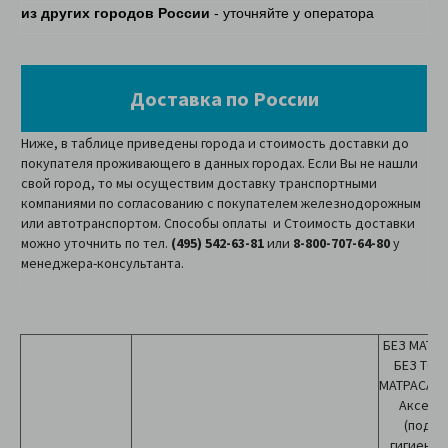
из других городов России
- уточняйте у оператора
Доставка по России
Ниже, в таблице приведены города и стоимость доставки до
покупателя проживающего в данных городах. Если Вы не нашли
свой город, то мы осуществим доставку транспортными
компаниями по согласованию с покупателем железнодорожным
или автотранспортом. Способы оплаты и Стоимость доставки
можно уточнить по тел.
(495) 542-63-81
или
8-800-707-64-80
у
менеджера-консультанта.
БЕЗ МАТРА
БЕЗ ТО
МАТРАСА(т
Аксесс
(подуш
гигиенич