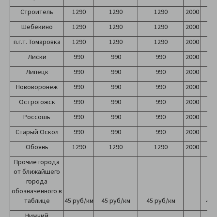
Строитель
1290
1290
1290
2000
2
Шебекино
1290
1290
1290
2000
2
п.г.т. Томаровка
1290
1290
1290
2000
2
Лиски
990
990
990
2000
2
Липецк
990
990
990
2000
2
Нововоронеж
990
990
990
2000
2
Острогожск
990
990
990
2000
2
Россошь
990
990
990
2000
2
Старый Оскол
990
990
990
2000
2
Обоянь
1290
1290
1290
2000
2
Прочие города
от ближайшего
города
обозначенного в
таблице
45 руб/км
45 руб/км
45 руб/км
45 
Нижний