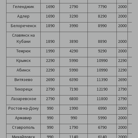
Геленджик
1690
2790
7790
2000
2
Адлер
1690
3290
8290
2000
2
Белореченск
1890
3990
8990
2000
2
Славянск на
Кубани
1890
3890
8890
2000
2
Темрюк
1990
4290
9290
2000
2
Крымск
2290
5990
10990
2290
2
Абинск
2290
5990
10990
2290
2
Витязево
2690
6390
11390
2690
2
Тихорецк
2790
7190
12190
2790
2
Лазаревское
2790
6800
11800
2790
2
Ростов-на-Дону
990
1990
6990
2000
2
Армавир
990
990
5990
2000
2
Ставрополь
990
1790
6790
2000
2
Михайловск
990
1140
6140
2000
2