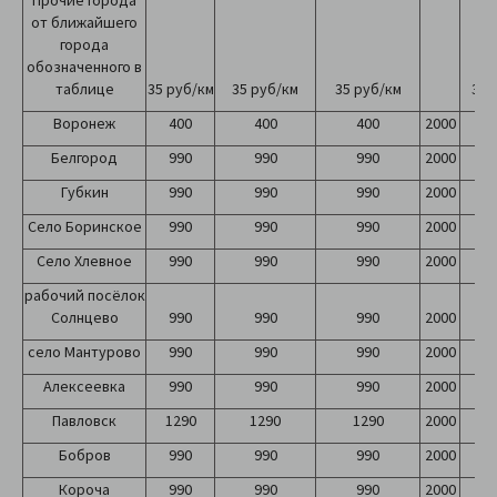
Прочие города
от ближайшего
города
обозначенного в
таблице
35 руб/км
35 руб/км
35 руб/км
35 
Воронеж
400
400
400
2000
2
Белгород
990
990
990
2000
2
Губкин
990
990
990
2000
2
Село Боринское
990
990
990
2000
2
Село Хлевное
990
990
990
2000
2
рабочий посёлок
Солнцево
990
990
990
2000
2
село Мантурово
990
990
990
2000
2
Алексеевка
990
990
990
2000
2
Павловск
1290
1290
1290
2000
2
Бобров
990
990
990
2000
2
Короча
990
990
990
2000
2