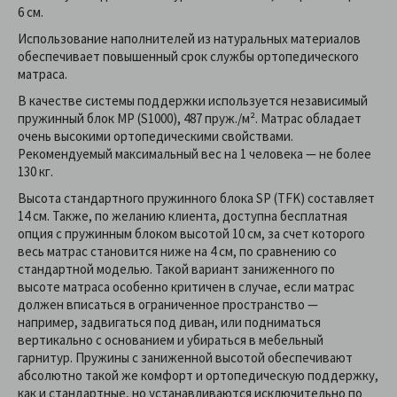
6 см.
Использование наполнителей из натуральных материалов
обеспечивает повышенный срок службы ортопедического
матраса.
В качестве системы поддержки используется независимый
пружинный блок MP (S1000), 487 пруж./м². Матрас обладает
очень высокими ортопедическими свойствами.
Рекомендуемый максимальный вес на 1 человека — не более
130 кг.
Высота стандартного пружинного блока SP (TFK) составляет
14 см. Также, по желанию клиента, доступна бесплатная
опция с пружинным блоком высотой 10 см, за счет которого
весь матрас становится ниже на 4 см, по сравнению со
стандартной моделью. Такой вариант заниженного по
высоте матраса особенно критичен в случае, если матрас
должен вписаться в ограниченное пространство —
например, задвигаться под диван, или подниматься
вертикально с основанием и убираться в мебельный
гарнитур. Пружины с заниженной высотой обеспечивают
абсолютно такой же комфорт и ортопедическую поддержку,
как и стандартные, но устанавливаются исключительно по