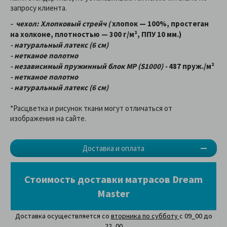
запросу клиента.
- чехол: Хлопковый стрейч (
хлопок — 100%, простеган
на холконе, плотностью — 300 г/м², ППУ 10 мм.)
- натуральный латекс (6 см)
- нетканое полотно
- независимый пружинный блок MP (S1000) -
487 пруж./м²
- нетканое полотно
- натуральный латекс (6 см)
*Расцветка и рисунок ткани могут отличаться от
изображения на сайте.
Доставка и оплата
Стоимость доставки матрасов Dream
Master
Доставка осуществляется со
вторника по субботу
с 09_00 до
22_00