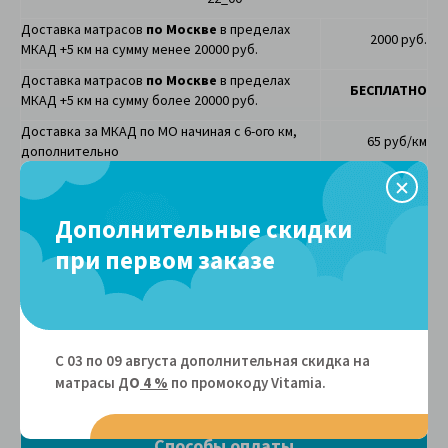
Доставка матрасов
по Москве
в
пределах
2000 руб.
МКАД +5 км
на сумму менее 20000 руб.
Доставка матрасов
по Москве
в
пределах
БЕСПЛАТНО
МКАД +5 км
на сумму более 20000 руб.
Доставка за МКАД по МО начиная с 6-ого км,
65 руб/км
дополнительно
любой удобной
Доставка
по другим областям
для вас ТК
Вывоз старого матраса (на лифте)
Дополнительные скидки
2000 руб.
при первом заказе
Подъем
Матрасы при наличии лифта
150 руб.
Матрасы
вручную, без лифта
150 руб/этаж
Матрасы размером 200х200 до при наличии
С 03 по 09 августа дополнительная скидка на
500 руб.
лифта
матрасы Д
О
4 %
по промокоду Vitamiа.
Матрасы размером 200х200
вручную, без
500 руб/этаж
лифта
Способы оплаты