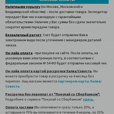
Наличными курьеру
(по Москве, Московской и
Владимирской областям) – после доставки товара. Экспедитор
передает Вам чек и накладную с гарантийными
обязательствами. Наличие у Вас суммы без сдачи значительно
сократит время передачи товара.
Безналичный расчет
. Счет будет отправлен Вам в
электронном виде после уточнения с менеджером деталей
заказа.
Он-лайн оплата
- при покупке на сайте. После оплаты, на
указанную вами электронную почту, в соответситвии с
федеральным законом № 54-ФЗ будет отправлен кассовый чек.
Он-лайн оплата картой рассрочки Халва/Совесть
. Вы
можете приобрести товар в рассрочку на 4 месяца без
переплат. Наш магазин является
партнером карты Халва/
Совесть
.
Рассрочка без переплат от "Покупай со Сбербанком".
Подробнее о сервисе "Покупай со Сбербанком"
здесь.
Оплата частями
(Вы оплачиваете сразу только 25%, а
оставшиеся 75% вы оплачиваете в течение 6 недель, по 25%