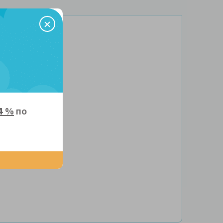
к
4 %
по