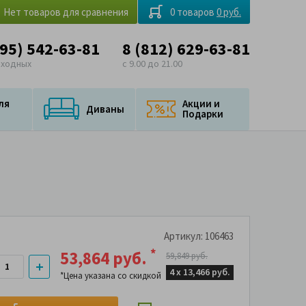
Нет товаров для сравнения
0 товаров
0 руб.
495) 542-63-81
8 (812) 629-63-81
ыходных
с 9.00 до 21.00
ля
Акции и
Диваны
Подарки
Артикул: 106463
*
53,864 руб.
59,849 руб.
4 х
13,466 руб.
*Цена указана со скидкой