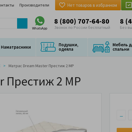
онтакты
Производители
Нет товаров в избранном
8 (800) 707-64-80
8 (
Звонок по России бесплатный
Без в
WhatsApp
Подушки,
Мебель д
Наматрасники
одеяла
спальни
ж
Матрас Dream Master Престиж 2 MP
r Престиж 2 MP