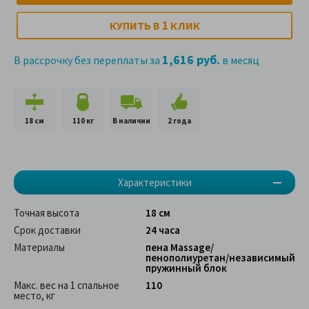
1
КУПИТЬ В
КЛИК
1,616 руб.
В рассрочку без переплаты за
в месяц
18 см
110 кг
В наличии
2 года
Характеристики
Точная высота
18 см
Срок доставки
24 часа
Материалы
пена Massage/
пенополиуретан/независимый
пружинный блок
Макс. вес на 1 спальное
110
место, кг