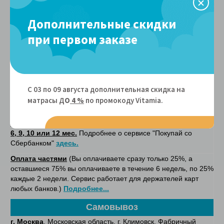
Безналичный расчет
. Счет будет отправлен Вам в
электронном виде после уточнения с менеджером деталей
Дополнительные скидки
заказа.
при первом заказе
Он-лайн оплата
- при покупке на сайте. После оплаты, на
указанную вами электронную почту, в соответситвии с
федеральным законом № 54-ФЗ будет отправлен кассовый
чек.
Он-лайн оплата картой рассрочки Халва
. Вы можете
С 03 по 09 августа дополнительная скидка на
приобрести товар в рассрочку на 4 месяца без переплат.
матрасы Д
О
4 %
по промокоду Vitamiа.
Наш магазин является
партнером карты Халва.
Рассрочка без переплат от "Покупай со Сбербанком" на
6, 9, 10 или 12 мес.
Подробнее о сервисе "Покупай со
Сбербанком"
здесь.
Оплата частями
(Вы оплачиваете сразу только 25%, а
оставшиеся 75% вы оплачиваете в течение 6 недель, по 25%
каждые 2 недели. Сервис работает для держателей карт
любых банков.)
Подробнее...
Самовывоз
г. Москва
, Московская область, г. Климовск, Фабричный