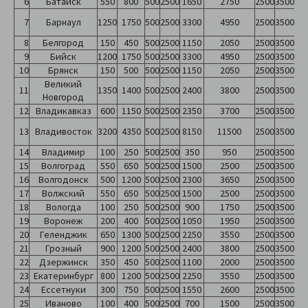
6
Батайск
550
800
500
2500
1650
2750
2500
3500
7
Барнаул
1250
1750
500
2500
3300
4950
2500
3500
8
Белгород
150
450
500
2500
1150
2050
2500
3500
9
Бийск
1200
1750
500
2500
3300
4950
2500
3500
10
Брянск
150
500
500
2500
1150
2050
2500
3500
Великий
11
1350
1400
500
2500
2400
3800
2500
3500
Новгород
12
Владикавказ
600
1150
500
2500
2350
3700
2500
3500
13
Владивосток
3200
4350
500
2500
8150
11500
2500
3500
14
Владимир
100
250
500
2500
350
950
2500
3500
15
Волгоград
550
650
500
2500
1500
2500
2500
3500
16
Волгодонск
500
1200
500
2500
2300
3650
2500
3500
17
Волжский
550
650
500
2500
1500
2500
2500
3500
18
Вологда
100
250
500
2500
900
1750
2500
3500
19
Воронеж
200
400
500
2500
1050
1950
2500
3500
20
Геленджик
650
1300
500
2500
2250
3550
2500
3500
21
Грозный
900
1200
500
2500
2400
3800
2500
3500
22
Дзержинск
350
450
500
2500
1100
2000
2500
3500
23
Екатеринбург
800
1200
500
2500
2250
3550
2500
3500
24
Ессетнуки
300
750
500
2500
1550
2600
2500
3500
25
Иваново
100
400
500
2500
700
1500
2500
3500