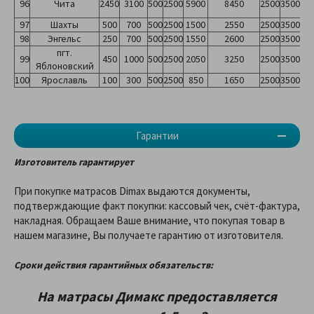
96
Чита
2450
3100
500
2500
5900
8450
2500
3500
97
Шахты
500
700
500
2500
1500
2550
2500
3500
98
Энгельс
250
700
500
2500
1550
2600
2500
3500
пгт.
99
450
1000
500
2500
2050
3250
2500
3500
Яблоновский
100
Ярославль
100
300
500
2500
850
1650
2500
3500
Гарантии
Изготовитель гарантирует
При покупке матрасов Dimax выдаются документы,
подтверждающие факт покупки: кассовый чек, счёт-фактура,
накладная. Обращаем Ваше внимание, что покупая товар в
нашем магазине, Вы получаете гарантию от изготовителя.
Сроки действия гарантийных обязательств:
На матрасы Димакс предоставляетcя