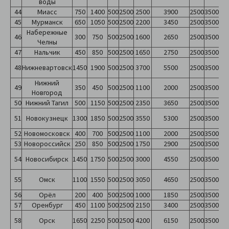
воды
44
Миасс
750
1400
500
2500
2500
3900
2500
3500
45
Мурманск
650
1050
500
2500
2200
3450
2500
3500
Набережные
46
300
750
500
2500
1600
2650
2500
3500
Челны
47
Нальчик
450
850
500
2500
1650
2750
2500
3500
48
Нижневартовск
1450
1900
500
2500
3700
5500
2500
3500
Нижний
49
350
450
500
2500
1100
2000
2500
3500
Новгород
50
Нижний Тагил
500
1150
500
2500
2350
3650
2500
3500
51
Новокузнецк
1300
1850
500
2500
3550
5300
2500
3500
52
Новомосковск
400
700
500
2500
1100
2000
2500
3500
53
Новороссийск
250
850
500
2500
1750
2900
2500
3500
54
Новосибирск
1450
1750
500
2500
3000
4550
2500
3500
55
Омск
1100
1550
500
2500
3050
4650
2500
3500
56
Орёл
200
400
500
2500
1000
1850
2500
3500
57
Оренбург
450
1100
500
2500
2150
3400
2500
3500
58
Орск
1650
2250
500
2500
4200
6150
2500
3500