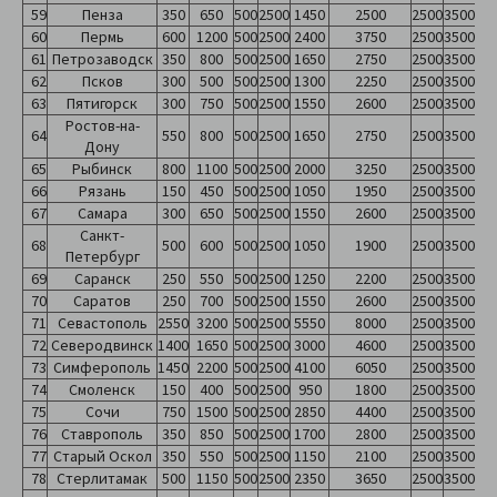
59
Пенза
350
650
500
2500
1450
2500
2500
3500
60
Пермь
600
1200
500
2500
2400
3750
2500
3500
61
Петрозаводск
350
800
500
2500
1650
2750
2500
3500
62
Псков
300
500
500
2500
1300
2250
2500
3500
63
Пятигорск
300
750
500
2500
1550
2600
2500
3500
Ростов-на-
64
550
800
500
2500
1650
2750
2500
3500
Дону
65
Рыбинск
800
1100
500
2500
2000
3250
2500
3500
66
Рязань
150
450
500
2500
1050
1950
2500
3500
67
Самара
300
650
500
2500
1550
2600
2500
3500
Санкт-
68
500
600
500
2500
1050
1900
2500
3500
Петербург
69
Саранск
250
550
500
2500
1250
2200
2500
3500
70
Саратов
250
700
500
2500
1550
2600
2500
3500
71
Севастополь
2550
3200
500
2500
5550
8000
2500
3500
72
Северодвинск
1400
1650
500
2500
3000
4600
2500
3500
73
Симферополь
1450
2200
500
2500
4100
6050
2500
3500
74
Смоленск
150
400
500
2500
950
1800
2500
3500
75
Сочи
750
1500
500
2500
2850
4400
2500
3500
76
Ставрополь
350
850
500
2500
1700
2800
2500
3500
77
Старый Оскол
350
550
500
2500
1150
2100
2500
3500
78
Стерлитамак
500
1150
500
2500
2350
3650
2500
3500