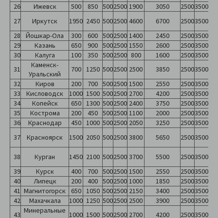
26
Ижевск
500
850
500
2500
1900
3050
2500
3500
27
Иркутск
1950
2450
500
2500
4600
6700
2500
3500
28
Йошкар-Ола
300
600
500
2500
1400
2450
2500
3500
29
Казань
650
900
500
2500
1550
2600
2500
3500
30
Калуга
100
350
500
2500
800
1600
2500
3500
Каменск-
31
700
1250
500
2500
2500
3850
2500
3500
Уральский
32
Киров
200
700
500
2500
1500
2550
2500
3500
33
Кисловодск
1000
1500
500
2500
2700
4200
2500
3500
34
Копейск
650
1300
500
2500
2400
3750
2500
3500
35
Кострома
200
450
500
2500
1100
2000
2500
3500
36
Краснодар
450
1000
500
2500
2050
3250
2500
3500
37
Красноярск
1500
2050
500
2500
3800
5650
2500
3500
38
Курган
1450
2100
500
2500
3700
5500
2500
3500
39
Курск
400
700
500
2500
1500
2550
2500
3500
40
Липецк
200
400
500
2500
1000
1850
2500
3500
41
Магнитогорск
650
1050
500
2500
2150
3400
2500
3500
42
Махачкала
1000
1250
500
2500
2500
3900
2500
3500
Минеральные
43
1000
1500
500
2500
2700
4200
2500
3500