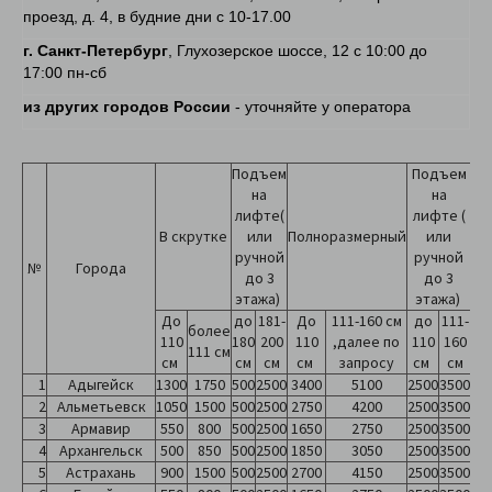
проезд, д. 4, в будние дни с 10-17.00
г. Санкт-Петербург
, Глухозерское шоссе, 12 с 10:00 до
17:00 пн-сб
из других городов России
- уточняйте у оператора
Подъем
Подъем
на
на
лифте(
лифте (
В скрутке
или
Полноразмерный
или
до
ручной
ручной
№
Города
до 3
до 3
этажа)
этажа)
сд
те
До
до
181-
До
111-160 см
до
111-
более
110
180
200
110
,далее по
110
160
111 см
см
см
см
см
запросу
см
см
1
Адыгейск
1300
1750
500
2500
3400
5100
2500
3500
2
Альметьевск
1050
1500
500
2500
2750
4200
2500
3500
3
Армавир
550
800
500
2500
1650
2750
2500
3500
4
Архангельск
500
850
500
2500
1850
3050
2500
3500
5
Астрахань
900
1500
500
2500
2700
4150
2500
3500