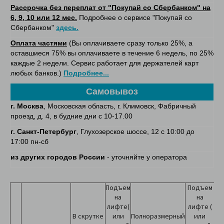
Рассрочка без переплат от "Покупай со Сбербанком" на
6, 9, 10 или 12 мес.
Подробнее о сервисе "Покупай со
Сбербанком"
здесь.
Оплата частями
(Вы оплачиваете сразу только 25%, а
оставшиеся 75% вы оплачиваете в течение 6 недель, по 25%
каждые 2 недели. Сервис работает для держателей карт
любых банков.)
Подробнее...
Самовывоз
г. Москва
, Московская область, г. Климовск, Фабричный
проезд, д. 4, в будние дни с 10-17.00
г. Санкт-Петербург
, Глухозерское шоссе, 12 с 10:00 до
17:00 пн-сб
из других городов России
- уточняйте у оператора
Подъем
Подъем
на
на
лифте(
лифте (
В скрутке
или
Полноразмерный
или
до