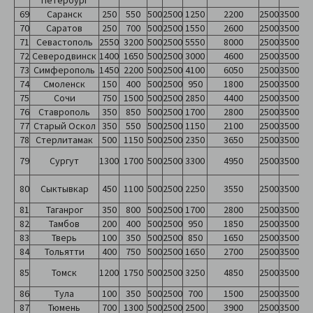
Петербург
69
Саранск
250
550
500
2500
1250
2200
2500
3500
70
Саратов
250
700
500
2500
1550
2600
2500
3500
71
Севастополь
2550
3200
500
2500
5550
8000
2500
3500
72
Северодвинск
1400
1650
500
2500
3000
4600
2500
3500
73
Симферополь
1450
2200
500
2500
4100
6050
2500
3500
74
Смоленск
150
400
500
2500
950
1800
2500
3500
75
Сочи
750
1500
500
2500
2850
4400
2500
3500
76
Ставрополь
350
850
500
2500
1700
2800
2500
3500
77
Старый Оскол
350
550
500
2500
1150
2100
2500
3500
78
Стерлитамак
500
1150
500
2500
2350
3650
2500
3500
79
Сургут
1300
1700
500
2500
3300
4950
2500
3500
80
Сыктывкар
450
1100
500
2500
2250
3550
2500
3500
81
Таганрог
350
800
500
2500
1700
2800
2500
3500
82
Тамбов
200
400
500
2500
950
1850
2500
3500
83
Тверь
100
350
500
2500
850
1650
2500
3500
84
Тольятти
400
750
500
2500
1650
2700
2500
3500
85
Томск
1200
1750
500
2500
3250
4850
2500
3500
86
Тула
100
350
500
2500
700
1500
2500
3500
87
Тюмень
700
1300
500
2500
2500
3900
2500
3500