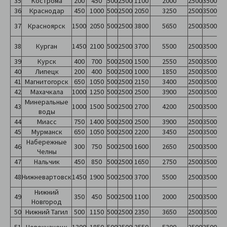
35
Кострома
200
450
500
2500
1100
2000
2500
3500
36
Краснодар
450
1000
500
2500
2050
3250
2500
3500
37
Красноярск
1500
2050
500
2500
3800
5650
2500
3500
38
Курган
1450
2100
500
2500
3700
5500
2500
3500
39
Курск
400
700
500
2500
1500
2550
2500
3500
40
Липецк
200
400
500
2500
1000
1850
2500
3500
41
Магнитогорск
650
1050
500
2500
2150
3400
2500
3500
42
Махачкала
1000
1250
500
2500
2500
3900
2500
3500
Минеральные
43
1000
1500
500
2500
2700
4200
2500
3500
воды
44
Миасс
750
1400
500
2500
2500
3900
2500
3500
45
Мурманск
650
1050
500
2500
2200
3450
2500
3500
Набережные
46
300
750
500
2500
1600
2650
2500
3500
Челны
47
Нальчик
450
850
500
2500
1650
2750
2500
3500
48
Нижневартовск
1450
1900
500
2500
3700
5500
2500
3500
Нижний
49
350
450
500
2500
1100
2000
2500
3500
Новгород
50
Нижний Тагил
500
1150
500
2500
2350
3650
2500
3500