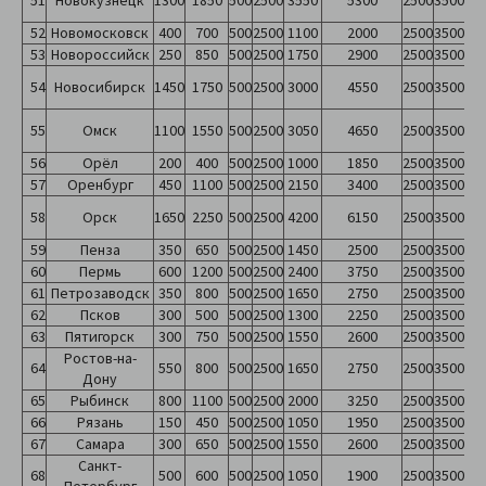
51
Новокузнецк
1300
1850
500
2500
3550
5300
2500
3500
52
Новомосковск
400
700
500
2500
1100
2000
2500
3500
53
Новороссийск
250
850
500
2500
1750
2900
2500
3500
54
Новосибирск
1450
1750
500
2500
3000
4550
2500
3500
55
Омск
1100
1550
500
2500
3050
4650
2500
3500
56
Орёл
200
400
500
2500
1000
1850
2500
3500
57
Оренбург
450
1100
500
2500
2150
3400
2500
3500
58
Орск
1650
2250
500
2500
4200
6150
2500
3500
59
Пенза
350
650
500
2500
1450
2500
2500
3500
60
Пермь
600
1200
500
2500
2400
3750
2500
3500
61
Петрозаводск
350
800
500
2500
1650
2750
2500
3500
62
Псков
300
500
500
2500
1300
2250
2500
3500
63
Пятигорск
300
750
500
2500
1550
2600
2500
3500
Ростов-на-
64
550
800
500
2500
1650
2750
2500
3500
Дону
65
Рыбинск
800
1100
500
2500
2000
3250
2500
3500
66
Рязань
150
450
500
2500
1050
1950
2500
3500
67
Самара
300
650
500
2500
1550
2600
2500
3500
Санкт-
68
500
600
500
2500
1050
1900
2500
3500