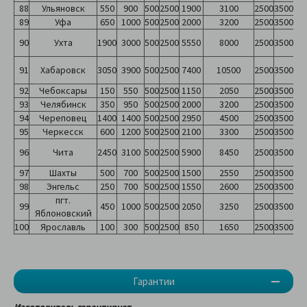
88
Ульяновск
550
900
500
2500
1900
3100
2500
3500
89
Уфа
650
1000
500
2500
2000
3200
2500
3500
90
Ухта
1900
3000
500
2500
5550
8000
2500
3500
91
Хабаровск
3050
3900
500
2500
7400
10500
2500
3500
92
Чебоксары
150
550
500
2500
1150
2050
2500
3500
93
Челябинск
350
950
500
2500
2000
3200
2500
3500
94
Череповец
1400
1400
500
2500
2950
4500
2500
3500
95
Черкесск
600
1200
500
2500
2100
3300
2500
3500
96
Чита
2450
3100
500
2500
5900
8450
2500
3500
97
Шахты
500
700
500
2500
1500
2550
2500
3500
98
Энгельс
250
700
500
2500
1550
2600
2500
3500
пгт.
99
450
1000
500
2500
2050
3250
2500
3500
Яблоновский
100
Ярославль
100
300
500
2500
850
1650
2500
3500
Гарантии