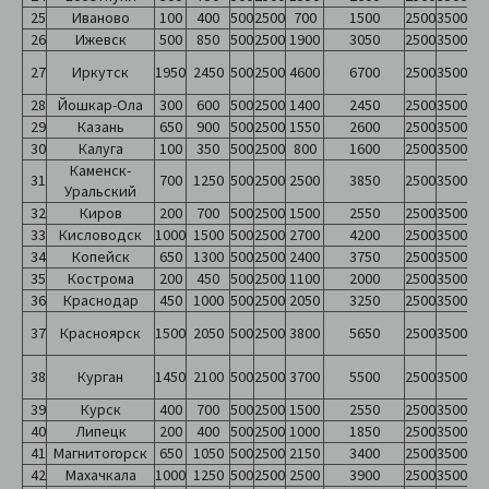
25
Иваново
100
400
500
2500
700
1500
2500
3500
26
Ижевск
500
850
500
2500
1900
3050
2500
3500
27
Иркутск
1950
2450
500
2500
4600
6700
2500
3500
28
Йошкар-Ола
300
600
500
2500
1400
2450
2500
3500
29
Казань
650
900
500
2500
1550
2600
2500
3500
30
Калуга
100
350
500
2500
800
1600
2500
3500
Каменск-
31
700
1250
500
2500
2500
3850
2500
3500
Уральский
32
Киров
200
700
500
2500
1500
2550
2500
3500
33
Кисловодск
1000
1500
500
2500
2700
4200
2500
3500
34
Копейск
650
1300
500
2500
2400
3750
2500
3500
35
Кострома
200
450
500
2500
1100
2000
2500
3500
36
Краснодар
450
1000
500
2500
2050
3250
2500
3500
37
Красноярск
1500
2050
500
2500
3800
5650
2500
3500
38
Курган
1450
2100
500
2500
3700
5500
2500
3500
39
Курск
400
700
500
2500
1500
2550
2500
3500
40
Липецк
200
400
500
2500
1000
1850
2500
3500
41
Магнитогорск
650
1050
500
2500
2150
3400
2500
3500
42
Махачкала
1000
1250
500
2500
2500
3900
2500
3500