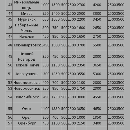
Минеральные
43
1000
1500
500
2500
2700
4200
2500
3500
воды
44
Миасс
750
1400
500
2500
2500
3900
2500
3500
45
Мурманск
650
1050
500
2500
2200
3450
2500
3500
Набережные
46
300
750
500
2500
1600
2650
2500
3500
Челны
47
Нальчик
450
850
500
2500
1650
2750
2500
3500
48
Нижневартовск
1450
1900
500
2500
3700
5500
2500
3500
Нижний
49
350
450
500
2500
1100
2000
2500
3500
Новгород
50
Нижний Тагил
500
1150
500
2500
2350
3650
2500
3500
51
Новокузнецк
1300
1850
500
2500
3550
5300
2500
3500
52
Новомосковск
400
700
500
2500
1100
2000
2500
3500
53
Новороссийск
250
850
500
2500
1750
2900
2500
3500
54
Новосибирск
1450
1750
500
2500
3000
4550
2500
3500
55
Омск
1100
1550
500
2500
3050
4650
2500
3500
56
Орёл
200
400
500
2500
1000
1850
2500
3500
57
Оренбург
450
1100
500
2500
2150
3400
2500
3500