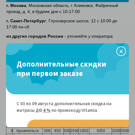
г. Москва
, Московская область, г. Климовск, Фабричный
проезд, д. 4, в будние дни с 10-17.00
г. Санкт-Петербург
, Глухозерское шоссе, 12 с 10:00 до
17:00 пн-сб
из других городов России
- уточняйте у оператора
Подъем
Подъем
на
на
Дополнительные скидки
лифте(
лифте (
при первом заказе
В скрутке
или
Полноразмерный
или
до
ручной
ручной
№
Города
до 3
до 3
этажа)
этажа)
сд
те
До
до
181-
До
111-160 см
до
111-
более
110
180
200
110
,далее по
110
160
С 03 по 09 августа дополнительная скидка на
111 см
см
см
см
см
запросу
см
см
матрасы Д
О
4 %
по промокоду Vitamiа.
1
Адыгейск
1300
1750
500
2500
3400
5100
2500
3500
2
Альметьевск
1050
1500
500
2500
2750
4200
2500
3500
3
Армавир
550
800
500
2500
1650
2750
2500
3500
4
Архангельск
500
850
500
2500
1850
3050
2500
3500