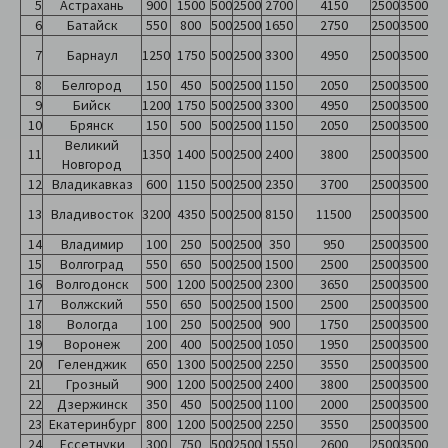
5
Астрахань
900
1500
500
2500
2700
4150
2500
3500
6
Батайск
550
800
500
2500
1650
2750
2500
3500
7
Барнаул
1250
1750
500
2500
3300
4950
2500
3500
8
Белгород
150
450
500
2500
1150
2050
2500
3500
9
Бийск
1200
1750
500
2500
3300
4950
2500
3500
10
Брянск
150
500
500
2500
1150
2050
2500
3500
Великий
11
1350
1400
500
2500
2400
3800
2500
3500
Новгород
12
Владикавказ
600
1150
500
2500
2350
3700
2500
3500
13
Владивосток
3200
4350
500
2500
8150
11500
2500
3500
14
Владимир
100
250
500
2500
350
950
2500
3500
15
Волгоград
550
650
500
2500
1500
2500
2500
3500
16
Волгодонск
500
1200
500
2500
2300
3650
2500
3500
17
Волжский
550
650
500
2500
1500
2500
2500
3500
18
Вологда
100
250
500
2500
900
1750
2500
3500
19
Воронеж
200
400
500
2500
1050
1950
2500
3500
20
Геленджик
650
1300
500
2500
2250
3550
2500
3500
21
Грозный
900
1200
500
2500
2400
3800
2500
3500
22
Дзержинск
350
450
500
2500
1100
2000
2500
3500
23
Екатеринбург
800
1200
500
2500
2250
3550
2500
3500
24
Ессетнуки
300
750
500
2500
1550
2600
2500
3500