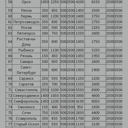
58
Орск
1650
2250
500
2500
4200
6150
2500
3500
59
Пенза
350
650
500
2500
1450
2500
2500
3500
60
Пермь
600
1200
500
2500
2400
3750
2500
3500
61
Петрозаводск
350
800
500
2500
1650
2750
2500
3500
62
Псков
300
500
500
2500
1300
2250
2500
3500
63
Пятигорск
300
750
500
2500
1550
2600
2500
3500
Ростов-на-
64
550
800
500
2500
1650
2750
2500
3500
Дону
65
Рыбинск
800
1100
500
2500
2000
3250
2500
3500
66
Рязань
150
450
500
2500
1050
1950
2500
3500
67
Самара
300
650
500
2500
1550
2600
2500
3500
Санкт-
68
500
600
500
2500
1050
1900
2500
3500
Петербург
69
Саранск
250
550
500
2500
1250
2200
2500
3500
70
Саратов
250
700
500
2500
1550
2600
2500
3500
71
Севастополь
2550
3200
500
2500
5550
8000
2500
3500
72
Северодвинск
1400
1650
500
2500
3000
4600
2500
3500
73
Симферополь
1450
2200
500
2500
4100
6050
2500
3500
74
Смоленск
150
400
500
2500
950
1800
2500
3500
75
Сочи
750
1500
500
2500
2850
4400
2500
3500
76
Ставрополь
350
850
500
2500
1700
2800
2500
3500
77
Старый Оскол
350
550
500
2500
1150
2100
2500
3500