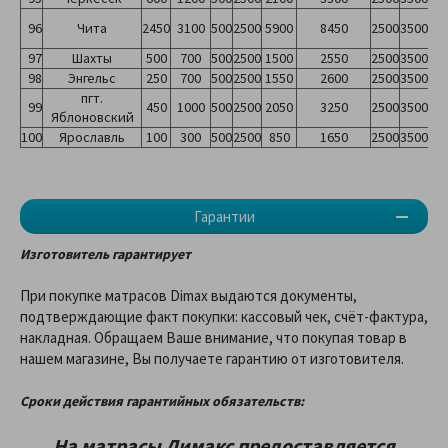
96
Чита
2450
3100
500
2500
5900
8450
2500
3500
97
Шахты
500
700
500
2500
1500
2550
2500
3500
98
Энгельс
250
700
500
2500
1550
2600
2500
3500
пгт.
99
450
1000
500
2500
2050
3250
2500
3500
Яблоновский
100
Ярославль
100
300
500
2500
850
1650
2500
3500
Гарантии
Изготовитель гарантирует
При покупке матрасов Dimax выдаются документы,
подтверждающие факт покупки: кассовый чек, счёт-фактура,
накладная. Обращаем Ваше внимание, что покупая товар в
нашем магазине, Вы получаете гарантию от изготовителя.
Сроки действия гарантийных обязательств:
На матрасы Димакс предоставляетcя