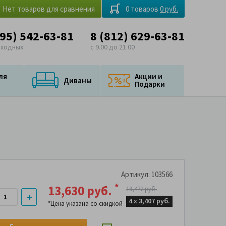
Нет товаров для сравнения
0 товаров
0 руб.
495) 542-63-81
8 (812) 629-63-81
ыходных
с 9.00 до 21.00
ля
Акции и
Диваны
Подарки
Артикул: 103566
*
13,630 руб.
19,472 руб.
4 х
3,407 руб.
*Цена указана со скидкой