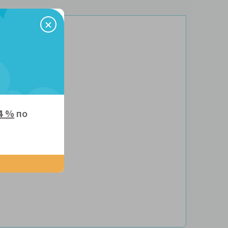
туральный латекс
4 %
по