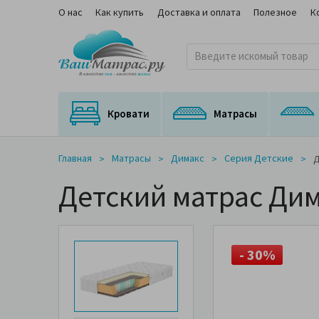
О нас
Как купить
Доставка и оплата
Полезное
К
Кровати
Матрасы
Кровати с подъемным механизмом
Кровати с выкатным спальным местом
Матрасы для трансформируемых оснований
Ортопедические матрасы с медицинским сертификатом
На независимом пружинном блоке
Главная
Матрасы
Димакс
Серия Детские
Д
Детский матрас Дим
- 30%