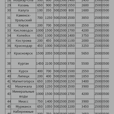
28
Йошкар-Ола
300
600
500
2500
1400
2450
2500
3500
29
Казань
650
900
500
2500
1550
2600
2500
3500
30
Калуга
100
350
500
2500
800
1600
2500
3500
Каменск-
31
700
1250
500
2500
2500
3850
2500
3500
Уральский
32
Киров
200
700
500
2500
1500
2550
2500
3500
33
Кисловодск
1000
1500
500
2500
2700
4200
2500
3500
34
Копейск
650
1300
500
2500
2400
3750
2500
3500
35
Кострома
200
450
500
2500
1100
2000
2500
3500
36
Краснодар
450
1000
500
2500
2050
3250
2500
3500
37
Красноярск
1500
2050
500
2500
3800
5650
2500
3500
38
Курган
1450
2100
500
2500
3700
5500
2500
3500
39
Курск
400
700
500
2500
1500
2550
2500
3500
40
Липецк
200
400
500
2500
1000
1850
2500
3500
41
Магнитогорск
650
1050
500
2500
2150
3400
2500
3500
42
Махачкала
1000
1250
500
2500
2500
3900
2500
3500
Минеральные
43
1000
1500
500
2500
2700
4200
2500
3500
воды
44
Миасс
750
1400
500
2500
2500
3900
2500
3500
45
Мурманск
650
1050
500
2500
2200
3450
2500
3500
Набережные
46
300
750
500
2500
1600
2650
2500
3500