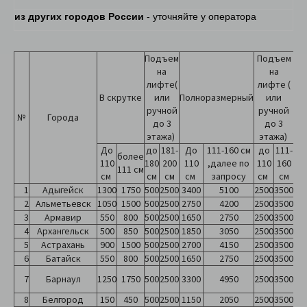
из других городов России
- уточняйте у оператора
Подъем
Подъем
на
на
лифте(
лифте (
В скрутке
или
Полноразмерный
или
до
ручной
ручной
№
Города
до 3
до 3
этажа)
этажа)
сд
те
До
до
181-
До
111-160 см
до
111-
более
110
180
200
110
,далее по
110
160
111 см
см
см
см
см
запросу
см
см
1
Адыгейск
1300
1750
500
2500
3400
5100
2500
3500
2
Альметьевск
1050
1500
500
2500
2750
4200
2500
3500
3
Армавир
550
800
500
2500
1650
2750
2500
3500
4
Архангельск
500
850
500
2500
1850
3050
2500
3500
5
Астрахань
900
1500
500
2500
2700
4150
2500
3500
6
Батайск
550
800
500
2500
1650
2750
2500
3500
7
Барнаул
1250
1750
500
2500
3300
4950
2500
3500
8
Белгород
150
450
500
2500
1150
2050
2500
3500