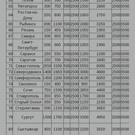
62
Псков
300
500
500
2500
1300
2250
2500
3500
63
Пятигорск
300
750
500
2500
1550
2600
2500
3500
Ростов-на-
64
550
800
500
2500
1650
2750
2500
3500
Дону
65
Рыбинск
800
1100
500
2500
2000
3250
2500
3500
66
Рязань
150
450
500
2500
1050
1950
2500
3500
67
Самара
300
650
500
2500
1550
2600
2500
3500
Санкт-
68
500
600
500
2500
1050
1900
2500
3500
Петербург
69
Саранск
250
550
500
2500
1250
2200
2500
3500
70
Саратов
250
700
500
2500
1550
2600
2500
3500
71
Севастополь
2550
3200
500
2500
5550
8000
2500
3500
72
Северодвинск
1400
1650
500
2500
3000
4600
2500
3500
73
Симферополь
1450
2200
500
2500
4100
6050
2500
3500
74
Смоленск
150
400
500
2500
950
1800
2500
3500
75
Сочи
750
1500
500
2500
2850
4400
2500
3500
76
Ставрополь
350
850
500
2500
1700
2800
2500
3500
77
Старый Оскол
350
550
500
2500
1150
2100
2500
3500
78
Стерлитамак
500
1150
500
2500
2350
3650
2500
3500
79
Сургут
1300
1700
500
2500
3300
4950
2500
3500
80
Сыктывкар
450
1100
500
2500
2250
3550
2500
3500