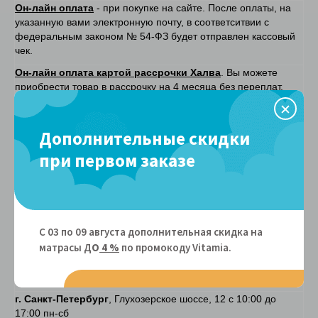
Он-лайн оплата
- при покупке на сайте. После оплаты, на
указанную вами электронную почту, в соответситвии с
федеральным законом № 54-ФЗ будет отправлен кассовый
чек.
Он-лайн оплата картой рассрочки Халва
. Вы можете
приобрести товар в рассрочку на 4 месяца без переплат.
Наш магазин является
партнером карты Халва.
Рассрочка без переплат от "Покупай со Сбербанком" на
Дополнительные скидки
6, 9, 10 или 12 мес.
Подробнее о сервисе "Покупай со
Сбербанком"
здесь.
при первом заказе
Оплата частями
(Вы оплачиваете сразу только 25%, а
оставшиеся 75% вы оплачиваете в течение 6 недель, по 25%
каждые 2 недели. Сервис работает для держателей карт
любых банков.)
Подробнее...
С 03 по 09 августа дополнительная скидка на
Самовывоз
матрасы Д
О
4 %
по промокоду Vitamiа.
г. Москва
, Московская область, г. Климовск, Фабричный
проезд, д. 4, в будние дни с 10-17.00
г. Санкт-Петербург
, Глухозерское шоссе, 12 с 10:00 до
17:00 пн-сб