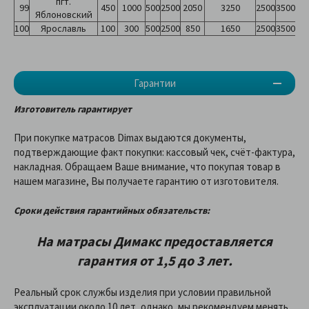
пгт.
99
450
1000
500
2500
2050
3250
2500
3500
Яблоновский
100
Ярославль
100
300
500
2500
850
1650
2500
3500
Гарантии
Изготовитель гарантирует
При покупке матрасов Dimax выдаются документы,
подтверждающие факт покупки: кассовый чек, счёт-фактура,
накладная. Обращаем Ваше внимание, что покупая товар в
нашем магазине, Вы получаете гарантию от изготовителя.
Сроки действия гарантийных обязательств:
На матрасы Димакс предоставляетcя
гарантия от 1,5 до 3 лет.
Реальный срок службы изделия при условии правильной
эксплуатации около 10 лет, однако, мы рекомендуем менять