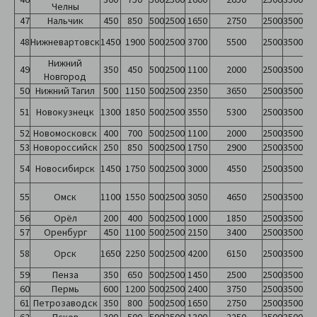
Челны
47
Нальчик
450
850
500
2500
1650
2750
2500
3500
48
Нижневартовск
1450
1900
500
2500
3700
5500
2500
3500
Нижний
49
350
450
500
2500
1100
2000
2500
3500
Новгород
50
Нижний Тагил
500
1150
500
2500
2350
3650
2500
3500
51
Новокузнецк
1300
1850
500
2500
3550
5300
2500
3500
52
Новомосковск
400
700
500
2500
1100
2000
2500
3500
53
Новороссийск
250
850
500
2500
1750
2900
2500
3500
54
Новосибирск
1450
1750
500
2500
3000
4550
2500
3500
55
Омск
1100
1550
500
2500
3050
4650
2500
3500
56
Орёл
200
400
500
2500
1000
1850
2500
3500
57
Оренбург
450
1100
500
2500
2150
3400
2500
3500
58
Орск
1650
2250
500
2500
4200
6150
2500
3500
59
Пенза
350
650
500
2500
1450
2500
2500
3500
60
Пермь
600
1200
500
2500
2400
3750
2500
3500
61
Петрозаводск
350
800
500
2500
1650
2750
2500
3500