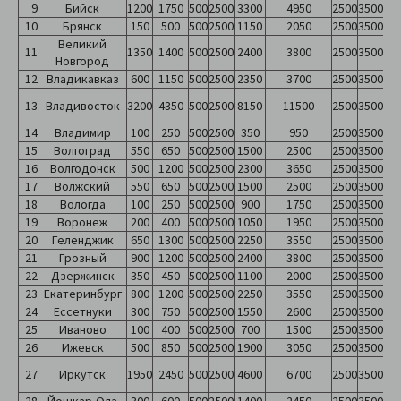
9
Бийск
1200
1750
500
2500
3300
4950
2500
3500
10
Брянск
150
500
500
2500
1150
2050
2500
3500
Великий
11
1350
1400
500
2500
2400
3800
2500
3500
Новгород
12
Владикавказ
600
1150
500
2500
2350
3700
2500
3500
13
Владивосток
3200
4350
500
2500
8150
11500
2500
3500
14
Владимир
100
250
500
2500
350
950
2500
3500
15
Волгоград
550
650
500
2500
1500
2500
2500
3500
16
Волгодонск
500
1200
500
2500
2300
3650
2500
3500
17
Волжский
550
650
500
2500
1500
2500
2500
3500
18
Вологда
100
250
500
2500
900
1750
2500
3500
19
Воронеж
200
400
500
2500
1050
1950
2500
3500
20
Геленджик
650
1300
500
2500
2250
3550
2500
3500
21
Грозный
900
1200
500
2500
2400
3800
2500
3500
22
Дзержинск
350
450
500
2500
1100
2000
2500
3500
23
Екатеринбург
800
1200
500
2500
2250
3550
2500
3500
24
Ессетнуки
300
750
500
2500
1550
2600
2500
3500
25
Иваново
100
400
500
2500
700
1500
2500
3500
26
Ижевск
500
850
500
2500
1900
3050
2500
3500
27
Иркутск
1950
2450
500
2500
4600
6700
2500
3500