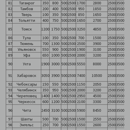
81
Таганрог
350
800
500
2500
1700
2800
2500
3500
82
Тамбов
200
400
500
2500
950
1850
2500
3500
83
Тверь
100
350
500
2500
850
1650
2500
3500
84
Тольятти
400
750
500
2500
1650
2700
2500
3500
85
Томск
1200
1750
500
2500
3250
4850
2500
3500
86
Тула
100
350
500
2500
700
1500
2500
3500
87
Тюмень
700
1300
500
2500
2500
3900
2500
3500
88
Ульяновск
550
900
500
2500
1900
3100
2500
3500
89
Уфа
650
1000
500
2500
2000
3200
2500
3500
90
Ухта
1900
3000
500
2500
5550
8000
2500
3500
91
Хабаровск
3050
3900
500
2500
7400
10500
2500
3500
92
Чебоксары
150
550
500
2500
1150
2050
2500
3500
93
Челябинск
350
950
500
2500
2000
3200
2500
3500
94
Череповец
1400
1400
500
2500
2950
4500
2500
3500
95
Черкесск
600
1200
500
2500
2100
3300
2500
3500
96
Чита
2450
3100
500
2500
5900
8450
2500
3500
97
Шахты
500
700
500
2500
1500
2550
2500
3500
98
Энгельс
250
700
500
2500
1550
2600
2500
3500