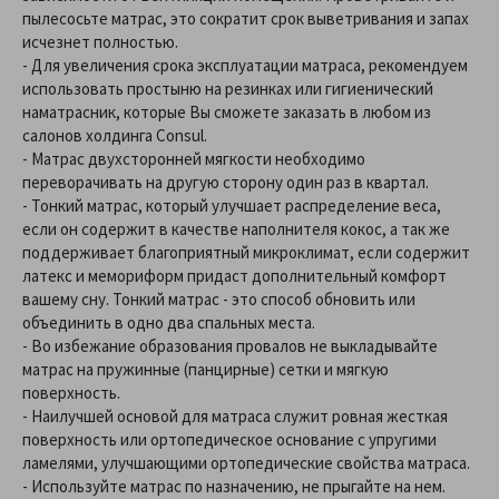
пылесосьте матрас, это сократит срок выветривания и запах
исчезнет полностью.
- Для увеличения срока эксплуатации матраса, рекомендуем
использовать простыню на резинках или гигиенический
наматрасник, которые Вы сможете заказать в любом из
салонов холдинга Consul.
- Матрас двухсторонней мягкости необходимо
переворачивать на другую сторону один раз в квартал.
- Тонкий матрас, который улучшает распределение веса,
если он содержит в качестве наполнителя кокос, а так же
поддерживает благоприятный микроклимат, если содержит
латекс и мемориформ придаст дополнительный комфорт
вашему сну. Тонкий матрас - это способ обновить или
объединить в одно два спальных места.
- Во избежание образования провалов не выкладывайте
матрас на пружинные (панцирные) сетки и мягкую
поверхность.
- Наилучшей основой для матраса служит ровная жесткая
поверхность или ортопедическое основание с упругими
ламелями, улучшающими ортопедические свойства матраса.
- Используйте матрас по назначению, не прыгайте на нем.