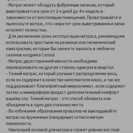
- Матрас может обладать фабричным запахом, который
выветривается в срок от 2-х дней до 4-х недель в
зависимости от вентиляции помещения. Проветривайте и
пылесосьте матрас, это сократит срок выветривания и запах
исчезнет полностью.
- Для увеличения срока эксплуатации матраса, рекомендуем
использовать простыню на резинках или гигиенический
наматрасник, которые Вы сможете заказать в любом из
салонов холдинга Consul.
- Матрас двухсторонней мягкости необходимо
переворачивать на другую сторону один раз в квартал.
- Тонкий матрас, который улучшает распределение веса,
если он содержит в качестве наполнителя кокос, а так же
поддерживает благоприятный микроклимат, если содержит
латекс и мемориформ придаст дополнительный комфорт
вашему сну. Тонкий матрас - это способ обновить или
объединить в одно два спальных места.
- Во избежание образования провалов не выкладывайте
матрас на пружинные (панцирные) сетки и мягкую
поверхность.
- Наилучшей основой для матраса служит ровная жесткая