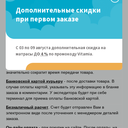
Матрасы
по Санкт-Петербургу
4 рабочих дня
Дополнительные скидки
Матрасы
по России
уточняйте у оператора
при первом заказе
Подъем
Матрасы при наличии грузового
БЕСПЛАТНО
лифта
Способы оплаты
С 03 по 09 августа дополнительная скидка на
матрасы Д
О
4 %
по промокоду Vitamiа.
Наличными курьеру
– после доставки товара. Экспедитор
передает Вам чек и накладную с гарантийными
обязательствами. Наличие у Вас суммы без сдачи
значительно сократит время передачи товара.
Банковской картой курьеру
- после доставки товара. В
случае оплаты картой, указывать эту информацию в бланке
заказа в комментарии. У экспедитора будет при себе
терминал для приема оплаты банковской картой.
Безналичный расчет
. Счет будет отправлен Вам в
электронном виде после уточнения с менеджером деталей
заказа.
Он-лайн оплата
- при покупке на сайте. После оплаты, на