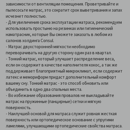
зависимости от вентиляции помещения. Проветривайте и
пылесосьте матрас, это сократит срок выветривания и запах
исчезнет полностью.
- Для увеличения срока эксплуатации матраса, рекомендуем
использовать простыню на резинках или гигиенический
наматрасник, которые Вы сможете заказать в любом из
салонов холдинга Consul.
- Матрас двухсторонней мягкости необходимо
переворачивать на другую сторону один раз в квартал.
- Тонкий матрас, который улучшает распределение веса,
если он содержит в качестве наполнителя кокос, а так же
поддерживает благоприятный микроклимат, если содержит
латекс и мемориформ придаст дополнительный комфорт
вашему сну. Тонкий матрас - это способ обновить или
объединить в одно два спальных места.
- Во избежание образования провалов не выкладывайте
матрас на пружинные (панцирные) сетки и мягкую
поверхность.
- Наилучшей основой для матраса служит ровная жесткая
поверхность или ортопедическое основание с упругими
ламелями, улучшающими ортопедические свойства матраса.