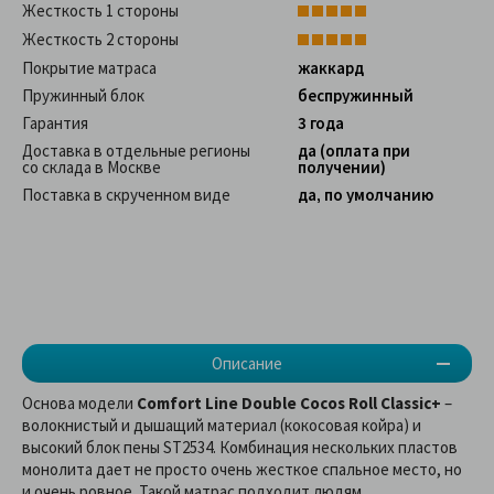
Жесткость 1 стороны
Жесткость 2 стороны
Покрытие матраса
жаккард
Пружинный блок
беспружинный
Гарантия
3 года
Доставка в отдельные регионы
да (оплата при
со склада в Москве
получении)
Поставка в скрученном виде
да, по умолчанию
Описание
Основа модели
Comfort Line Double Cocos Roll Classic+
–
волокнистый и дышащий материал (кокосовая койра) и
высокий блок пены ST2534. Комбинация нескольких пластов
монолита дает не просто очень жесткое спальное место, но
и очень ровное. Такой матрас подходит людям,