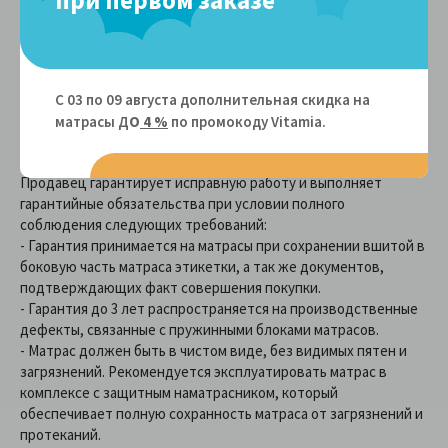
Условия гарантии:
Матрасы пружинные и беспружинные - мягкий элемент
мебели, предназначенные для длительного отдыха в
положении лежа. Фабрика Comfort Line гарантирует
С 03 по 09 августа дополнительная скидка на
соответствие изделию требования ГОСТ 19917-93 “Мебель
матрасы Д
О
4 %
по промокоду Vitamiа.
для сидения и лежания общие технические условия”.
Продавец гарантирует исправную работу и выполняет
гарантийные обязательства при условии полного
соблюдения следующих требований:
- Гарантия принимается на матрасы при сохранении вшитой в
боковую часть матраса этикетки, а так же документов,
подтверждающих факт совершения покупки.
- Гарантия до 3 лет распространяется на производственные
дефекты, связанные с пружинными блоками матрасов.
- Матрас должен быть в чистом виде, без видимых пятен и
загрязнений. Рекомендуется эксплуатировать матрас в
комплексе с защитным наматрасником, который
обеспечивает полную сохранность матраса от загрязнений и
протеканий.