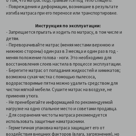
о том, что матрас подстраивается под тело спящего.
- Повреждения и деформации, возникшие в результате
изгиба матраса при его переносе или транспортировке.
Инструкция по эксплуатации:
- Запрещается прыгать и ходить по матрасу, в том числе и
детям.
-
Переворачивайте матрас (меняя местами верхнюю и
нижнюю стороны) один раз в 3 месяца и один раз в год -
меняя положение голова - ноги. Это необходимо для
восстановления слоев настила в процессе эксплуатации.
-
Берегите матрас от попадания жидкостей и химикатов;
возможна сухая чистка с помощью пылесоса,
водорастворимые пятна можно удалить средством для
чистки мягкой мебели. Сушите матрас на воздухе, не
применяя утюга.
-
Не пренебрегайте информацией по рекомендуемой
нагрузке на одно спальное место и советами продавца.
-
Для сохранения чистоты матраса рекомендуется
использовать защитные наматрасники.
-
Герметичная упаковка матраса защищает его от
воздействия внешних факторов (влага, загрязнения), но