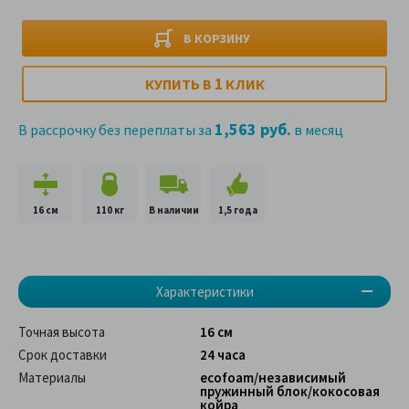
В КОРЗИНУ
1
КУПИТЬ В
КЛИК
1,563 руб.
В рассрочку без переплаты за
в месяц
16 см
110 кг
В наличии
1,5 года
Характеристики
Точная высота
16 см
Срок доставки
24 часа
Материалы
ecofoam/независимый
пружинный блок/кокосовая
койра