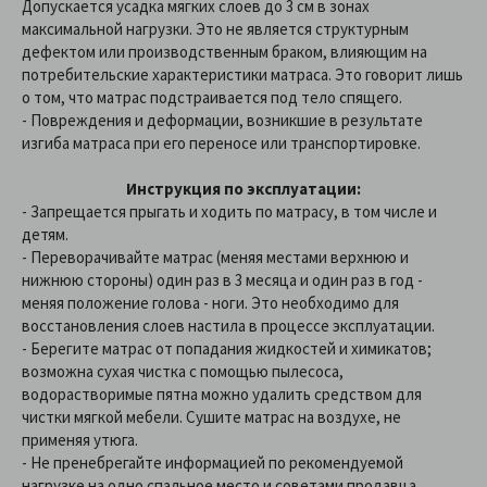
Допускается усадка мягких слоев до 3 см в зонах
максимальной нагрузки. Это не является структурным
дефектом или производственным браком, влияющим на
потребительские характеристики матраса. Это говорит лишь
о том, что матрас подстраивается под тело спящего.
- Повреждения и деформации, возникшие в результате
изгиба матраса при его переносе или транспортировке.
Инструкция по эксплуатации:
- Запрещается прыгать и ходить по матрасу, в том числе и
детям.
-
Переворачивайте матрас (меняя местами верхнюю и
нижнюю стороны) один раз в 3 месяца и один раз в год -
меняя положение голова - ноги. Это необходимо для
восстановления слоев настила в процессе эксплуатации.
-
Берегите матрас от попадания жидкостей и химикатов;
возможна сухая чистка с помощью пылесоса,
водорастворимые пятна можно удалить средством для
чистки мягкой мебели. Сушите матрас на воздухе, не
применяя утюга.
-
Не пренебрегайте информацией по рекомендуемой
нагрузке на одно спальное место и советами продавца.