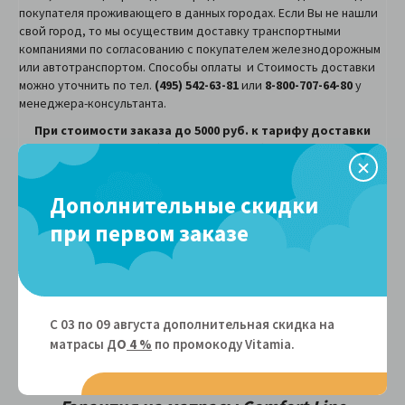
покупателя проживающего в данных городах. Если Вы не нашли
свой город, то мы осуществим доставку транспортными
компаниями по согласованию с покупателем железнодорожным
или автотранспортом. Способы оплаты и Стоимость доставки
можно уточнить по тел.
(495) 542-63-81
или
8-800-707-64-80
у
менеджера-консультанта.
При стоимости заказа до 5000 руб. к тарифу доставки
добавляется 500 руб.
Дополнительные скидки
при первом заказе
Гарантии
Гарантия (качества) — ручательство продавца за
соответствие поставляемого товара требованиям
С 03 по 09 августа дополнительная скидка на
сертификата качества и договора в течение гарантийного
матрасы Д
О
4 %
по промокоду Vitamiа.
срока при соблюдении покупателем установленных правил
хранения и эксплуатации.