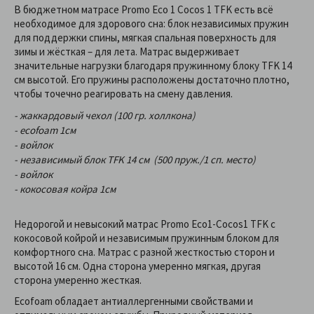
В бюджетном матрасе Promo Eco 1 Cocos 1 TFK есть всё
необходимое для здорового сна: блок независимых пружин
для поддержки спины, мягкая спальная поверхность для
зимы и жёсткая – для лета. Матрас выдерживает
значительные нагрузки благодаря пружинному блоку TFK 14
см высотой. Его пружины расположены достаточно плотно,
чтобы точечно реагировать на смену давления.
- жаккардовый чехол (100 гр. холлкона)
- еcofoam 1см
- войлок
- независимый блок TFK 14 см (500 пруж./1 сп. место)
- войлок
- кокосовая койра 1см
Недорогой и невысокий матрас Promo Eco1-Cocos1 TFK с
кокосовой койрой и независимым пружинным блоком для
комфортного сна. Матрас с разной жесткостью сторон и
высотой 16 см. Одна сторона умеренно мягкая, другая
сторона умеренно жесткая.
Ecofoam обладает антиаллергенными свойствами и