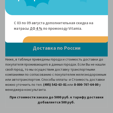
каждые 2 недели. Сервис работает для держателей карт
любых банков.)
Подробнее...
Самовывоз
С 03 по 09 августа дополнительная скидка на
г.
Люберцы, 3-е Почтовое отделение, 54а.
матрасы Д
О
4 %
по промокоду Vitamiа.
Доставка по России
Ниже, в таблице приведены города и стоимость доставки до
покупателя проживающего в данных городах. Если Вы не нашли
свой город, то мы осуществим доставку транспортными
компаниями по согласованию с покупателем железнодорожным
или автотранспортом. Способы оплаты и Стоимость доставки
можно уточнить по тел.
(495) 542-63-81
или
8-800-707-64-80
у
менеджера-консультанта.
При стоимости заказа до 5000 руб. к тарифу доставки
добавляется 500 руб.