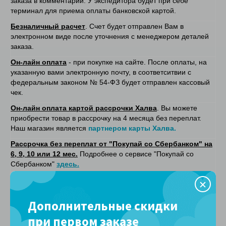
заказа в комментарии. У экспедитора будет при себе
терминал для приема оплаты банковской картой.
Безналичный расчет
. Счет будет отправлен Вам в
электронном виде после уточнения с менеджером деталей
заказа.
Он-лайн оплата
- при покупке на сайте. После оплаты, на
указанную вами электронную почту, в соответситвии с
федеральным законом № 54-ФЗ будет отправлен кассовый
чек.
Он-лайн оплата картой рассрочки Халва
. Вы можете
приобрести товар в рассрочку на 4 месяца без переплат.
Наш магазин является
партнером карты Халва.
Рассрочка без переплат от "Покупай со Сбербанком" на
6, 9, 10 или 12 мес.
Подробнее о сервисе "Покупай со
Сбербанком"
здесь.
Рассрочка от Почта Банка на 6 месяцев
.
(при выборе
данной рассрочки, необязательно быть клиентом Почта
Банка)
Дополнительные скидки
Оплата частями
(Вы оплачиваете сразу только 25%, а
при первом заказе
оставшиеся 75% вы оплачиваете в течение 6 недель, по 25%