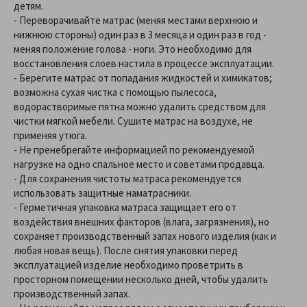
детям.
-
Переворачивайте матрас (меняя местами верхнюю и
нижнюю стороны) один раз в 3 месяца и один раз в год -
меняя положение голова - ноги. Это необходимо для
восстановления слоев настила в процессе эксплуатации.
-
Берегите матрас от попадания жидкостей и химикатов;
возможна сухая чистка с помощью пылесоса,
водорастворимые пятна можно удалить средством для
чистки мягкой мебели. Сушите матрас на воздухе, не
применяя утюга.
-
Не пренебрегайте информацией по рекомендуемой
нагрузке на одно спальное место и советами продавца.
-
Для сохранения чистоты матраса рекомендуется
использовать защитные наматрасники.
-
Герметичная упаковка матраса защищает его от
воздействия внешних факторов (влага, загрязнения), но
сохраняет производственный запах нового изделия (как и
любая новая вещь). После снятия упаковки перед
эксплуатацией изделие необходимо проветрить в
просторном помещении несколько дней, чтобы удалить
производственный запах.