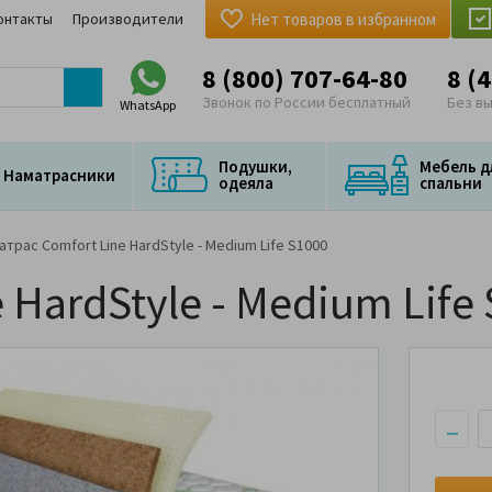
онтакты
Производители
Нет товаров в избранном
8 (800) 707-64-80
8 (
Звонок по России бесплатный
Без в
WhatsApp
Подушки,
Мебель д
Наматрасники
одеяла
спальни
атрас Comfort Line HardStyle - Medium Life S1000
 HardStyle - Medium Life