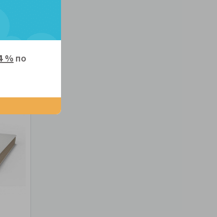
4 %
по