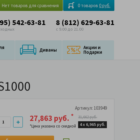
Нет товаров для сравнения
0 товаров
0 руб.
495) 542-63-81
8 (812) 629-63-81
ыходных
с 9.00 до 21.00
ля
Акции и
Диваны
Подарки
 S1000
Артикул: 103949
*
27,863 руб.
31,662 руб.
4 х
6,965 руб.
*Цена указана со скидкой