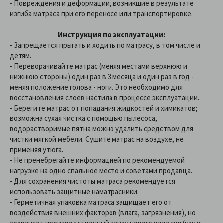
- Повреждения и деформации, возникшие в результате
изгиба матраса при его переносе или транспортировке.
Инструкция по эксплуатации:
- Запрещается прыгать и ходить по матрасу, в том числе и
детям.
-
Переворачивайте матрас (меняя местами верхнюю и
нижнюю стороны) один раз в 3 месяца и один раз в год -
меняя положение голова - ноги. Это необходимо для
восстановления слоев настила в процессе эксплуатации.
-
Берегите матрас от попадания жидкостей и химикатов;
возможна сухая чистка с помощью пылесоса,
водорастворимые пятна можно удалить средством для
чистки мягкой мебели. Сушите матрас на воздухе, не
применяя утюга.
-
Не пренебрегайте информацией по рекомендуемой
нагрузке на одно спальное место и советами продавца.
-
Для сохранения чистоты матраса рекомендуется
использовать защитные наматрасники.
-
Герметичная упаковка матраса защищает его от
воздействия внешних факторов (влага, загрязнения), но
сохраняет производственный запах нового изделия (как и