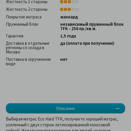
Жесткость 1 стороны
Жесткость 2 стороны
Покрытие матраса
жаккард
Пружинный блок
независимый пружинный блок
TFK - 256 пр./кв.м.
Гарантия
1,5 года
Доставка в отдельные
да (оплата при получении)
регионы со склада в
Москве
Поставка в скрученном
нет
виде
Описание
Выбирая матрас Eco Hard TFK, получаете хороший матрас,
усиленный с двух сторон латексированной кокосовой
койрой. Идеальное предложение для людей, которые