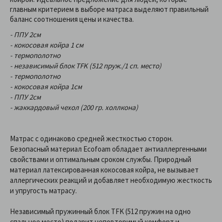
главным критерием в выборе матраса выделяют правильный
баланс соотношения цены и качества.
- ППУ 2см
- кокосовая койра 1 см
- термополотно
- независимый блок TFK (512 пруж./1 сп. место)
- термополотно
- кокосовая койра 1см
- ППУ 2см
- жаккардовый чехол (200 гр. холлкона)
Матрас с одинаково средней жесткостью сторон.
Безопасный материал Ecofoam обладает антиаллергенными
свойствами и оптимальным сроком службы. Природный
материал латексированная кокосовая койра, не вызывает
аллергических реакций и добавляет необходимую жесткость
и упругость матрасу.
Независимый пружинный блок TFK (512 пружин на одно
спальное место) подарит неповторимый комфорт и