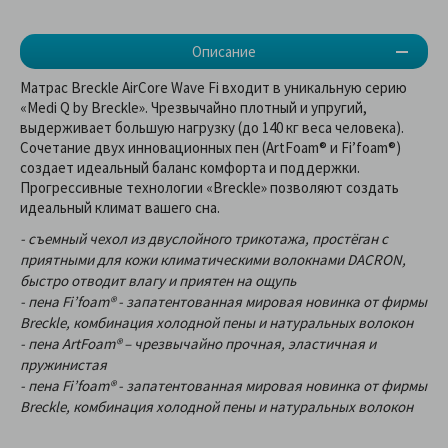
Описание
Матрас Breckle AirCore Wave Fi входит в уникальную серию
«Medi Q by Breckle». Чрезвычайно плотный и упругий,
выдерживает большую нагрузку (до 140 кг веса человека).
Сочетание двух инновационных пен (ArtFoam® и Fi’foam®)
создает идеальный баланс комфорта и поддержки.
Прогрессивные технологии «Breckle» позволяют создать
идеальный климат вашего сна.
- съемный чехол из двуслойного трикотажа, простёган с
приятными для кожи климатическими волокнами DACRON,
быстро отводит влагу и приятен на ощупь
- пена Fi’foam® - запатентованная мировая новинка от фирмы
Breckle, комбинация холодной пены и натуральных волокон
- пена ArtFoam® – чрезвычайно прочная, эластичная и
пружинистая
- пена Fi’foam® - запатентованная мировая новинка от фирмы
Breckle, комбинация холодной пены и натуральных волокон