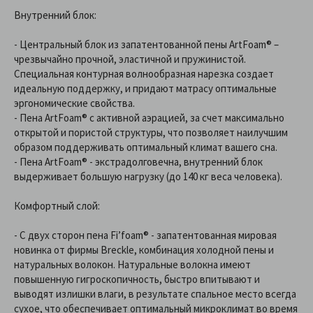
Внутренний блок:
- Центральный блок из запатентованной пены ArtFoam® –
чрезвычайно прочной, эластичной и пружинистой.
Специальная контурная волнообразная нарезка создает
идеальную поддержку, и придают матрасу оптимальные
эргономические свойства.
- Пена ArtFoam® с активной аэрацией, за счет максимально
открытой и пористой структуры, что позволяет наилучшим
образом поддерживать оптимальный климат вашего сна.
- Пена ArtFoam® - экстрадолговечна, внутренний блок
выдерживает большую нагрузку (до 140 кг веса человека).
Комфортный слой:
- С двух сторон пена Fi’foam® - запатентованная мировая
новинка от фирмы Breckle, комбинация холодной пены и
натуральных волокон. Натуральные волокна имеют
повышенную гигроскопичность, быстро впитывают и
выводят излишки влаги, в результате спальное место всегда
сухое, что обеспечивает оптимальный микроклимат во время