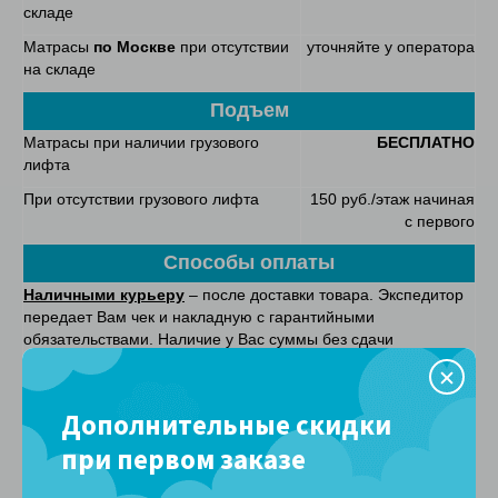
складе
Матрасы
по Москве
при отсутствии
уточняйте у оператора
на складе
Подъем
Матрасы при наличии грузового
БЕСПЛАТНО
лифта
При отсутствии грузового лифта
150 руб./этаж начиная
с первого
Способы оплаты
Наличными курьеру
– после доставки товара. Экспедитор
передает Вам чек и накладную с гарантийными
обязательствами. Наличие у Вас суммы без сдачи
значительно сократит время передачи товара.
Банковской картой курьеру
- после доставки товара. В
Дополнительные скидки
случае оплаты картой, указывать эту информацию в бланке
заказа в комментарии. У экспедитора будет при себе
при первом заказе
терминал для приема оплаты банковской картой.
Безналичный расчет
. Счет будет отправлен Вам в