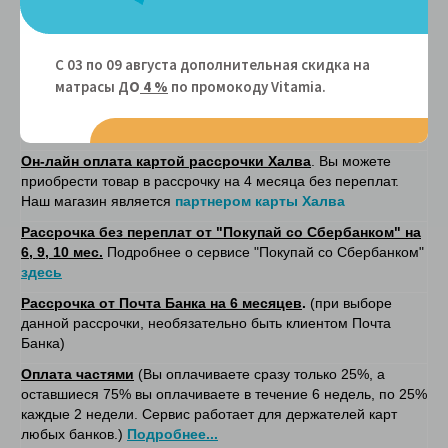
электронном виде после уточнения с менеджером деталей
заказа.
С 03 по 09 августа дополнительная скидка на
Он-лайн оплата
- при покупке на сайте. После оплаты, на
матрасы Д
О
4 %
по промокоду Vitamiа.
указанную вами электронную почту, в соответситвии с
федеральным законом № 54-ФЗ будет отправлен кассовый
чек.
Он-лайн оплата картой рассрочки Халва
. Вы можете
приобрести товар в рассрочку на 4 месяца без переплат.
Наш магазин является
партнером карты Халва
Рассрочка без переплат от "Покупай со Сбербанком" на
6, 9, 10 мес.
Подробнее о сервисе "Покупай со Сбербанком"
здесь
Рассрочка от Почта Банка на 6 месяцев
.
(при выборе
данной рассрочки, необязательно быть клиентом Почта
Банка)
Оплата частями
(Вы оплачиваете сразу только 25%, а
оставшиеся 75% вы оплачиваете в течение 6 недель, по 25%
каждые 2 недели. Сервис работает для держателей карт
любых банков.)
Подробнее...