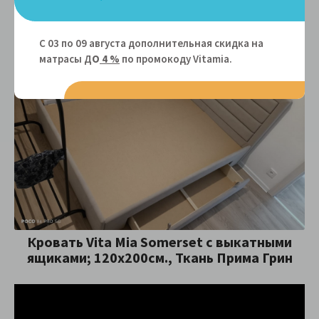
Кровать Vita Mia Somerset; 140x180 см. В
изножье без ящиков. Один длинный
С 03 по 09 августа дополнительная скидка на
выкатной ящик 140 см
матрасы Д
О
4 %
по промокоду Vitamiа.
Кровать Vita Mia Somerset с выкатными
ящиками; 120х200см., Ткань Прима Грин