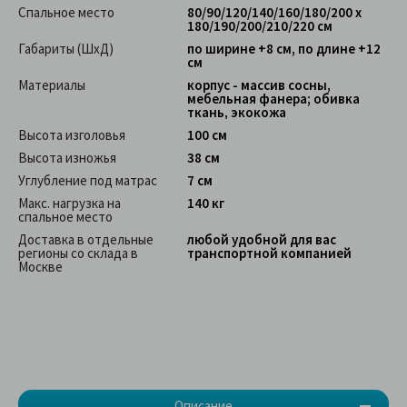
Спальное место
80/90/120/140/160/180/200 х
180/190/200/210/220 см
Габариты (ШхД)
по ширине +8 см, по длине +12
см
Материалы
корпус - массив сосны,
мебельная фанера; обивка
ткань, экокожа
Высота изголовья
100 см
Высота изножья
38 см
Углубление под матрас
7 см
Макс. нагрузка на
140 кг
спальное место
Доставка в отдельные
любой удобной для вас
регионы со склада в
транспортной компанией
Москве
Описание