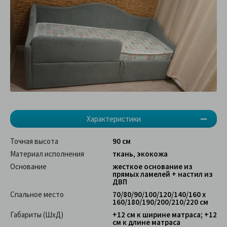
Характеристики
Точная высота
90 см
Материал исполнения
ткань, экокожа
Основание
жесткое основание из
прямых ламелей + настил из
ДВП
Спальное место
70/80/90/100/120/140/160 х
160/180/190/200/210/220 см
Габариты (ШхД)
+12 см к ширине матраса; +12
см к длине матраса