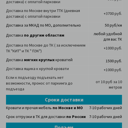
доставка) с оплатой парковки
Доставка по Москве внутри ТТК (дневная
+3700 руб.
доставка) с оплатой парковки
Доставка за МКАД по МО, дополнительно
50 руб/км
любой удобной
Доставка
по другим областям
для вас ТК
Доставка по Москве до ТК ( за исключением
+1000 руб.
ТК "КИТ" и ТК " ПЭК")
Доставка
мягких круглых
кроватей
1500 руб.
Доставка ящика к круглой кровати
+1000 руб.
Если к подъезду подъехать нет
от 10 руб за 10
возможности, пронос от паркинга до
метров
подъезда
Сроки доставки
Кровати и прочая мебель
по Москве и МО
7-10 рабочих дней
Срок отгрузки в ТК для доставки
по России
7-10 рабочих дней
Подъем