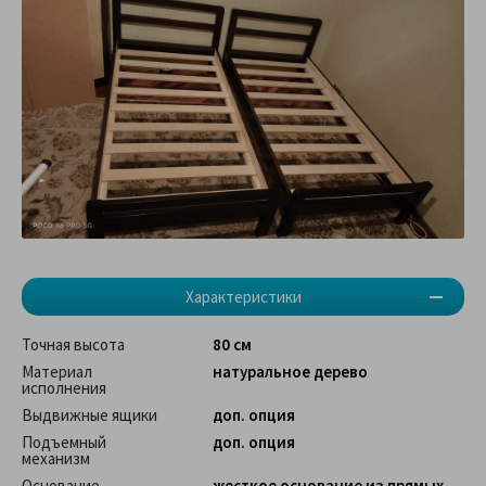
Характеристики
Точная высота
80 см
Материал
натуральное дерево
исполнения
Выдвижные ящики
доп. опция
Подъемный
доп. опция
механизм
Основание
жесткое основание из прямых