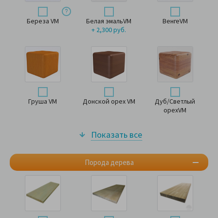
Береза VM
Белая эмальVM
ВенгеVM
+ 2,300 руб.
Груша VM
Донской орех VM
Дуб/Светлый
орехVM
Показать все
Порода дерева