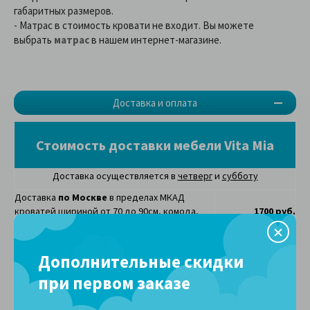
габаритных размеров.
- Матрас в стоимость кровати не входит. Вы можете
выбрать
матрас
в нашем интернет-магазине.
Доставка и оплата
Стоимость доставки мебели Vita Mia
Доставка осуществляется в
четверг
и
субботу
Доставка
по Москве
в пределах МКАД
кроватей шириной от 70 до 90см, комода,
1700 руб.
тумбы прикроватной
Доставка
по Москве
в пределах МКАД
1700 руб.
Дополнительные скидки
кроватей шириной от 120 до 200см
при первом заказе
Доставка
по Москве
в пределах МКАД
2000 руб
.
кроватей двухъярусных