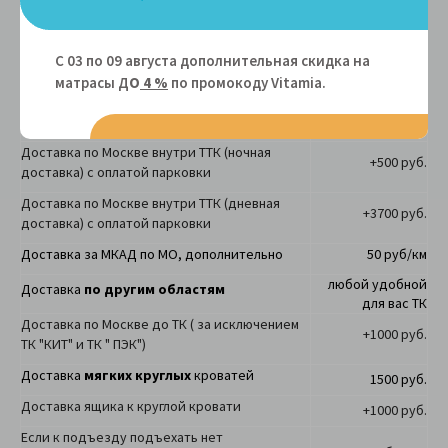
Доставка
по Москве
в пределах МКАД
д
вухъярусных кроватей с лестницей-
2500 руб.
комодом, двухъярусных домиков с окнами,
С 03 по 09 августа дополнительная скидка на
крышами
матрасы Д
О
4 %
по промокоду Vitamiа.
Доставка
по Москве
в пределах МКАД
+400 руб.
кровати с механизмом "Дельфин"
Доставка по Москве внутри ТТК (ночная
+500 руб.
доставка) с оплатой парковки
Доставка по Москве внутри ТТК (дневная
+3700 руб.
доставка) с оплатой парковки
Доставка за МКАД по МО, дополнительно
50 руб/км
любой удобной
Доставка
по другим областям
для вас ТК
Доставка по Москве до ТК ( за исключением
+1000 руб.
ТК "КИТ" и ТК " ПЭК")
Доставка
мягких круглых
кроватей
1500 руб.
Доставка ящика к круглой кровати
+1000 руб.
Если к подъезду подъехать нет