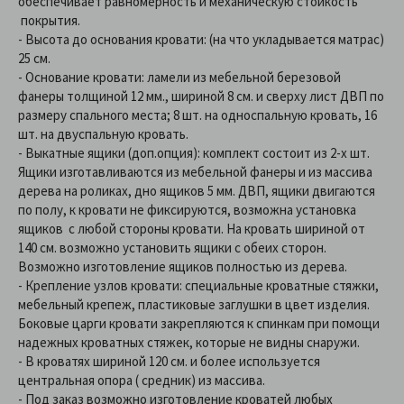
обеспечивает равномерность и механическую стойкость
покрытия.
- Высота до основания кровати: (на что укладывается матрас)
25 см.
- Основание кровати: ламели из мебельной березовой
фанеры толщиной 12 мм., шириной 8 см. и сверху лист ДВП по
размеру спального места; 8 шт. на односпальную кровать, 16
шт. на двуспальную кровать.
- Выкатные ящики (доп.опция): комплект состоит из 2-х шт.
Ящики изготавливаются из мебельной фанеры и из массива
дерева на роликах, дно ящиков 5 мм. ДВП, ящики двигаются
по полу, к кровати не фиксируются, возможна установка
ящиков с любой стороны кровати. На кровать шириной от
140 см. возможно установить ящики с обеих сторон.
Возможно изготовление ящиков полностью из дерева.
- Крепление узлов кровати: специальные кроватные стяжки,
мебельный крепеж, пластиковые заглушки в цвет изделия.
Боковые царги кровати закрепляются к спинкам при помощи
надежных кроватных стяжек, которые не видны снаружи.
- В кроватях шириной 120 см. и более используется
центральная опора ( средник) из массива.
- Под заказ возможно изготовление кроватей любых