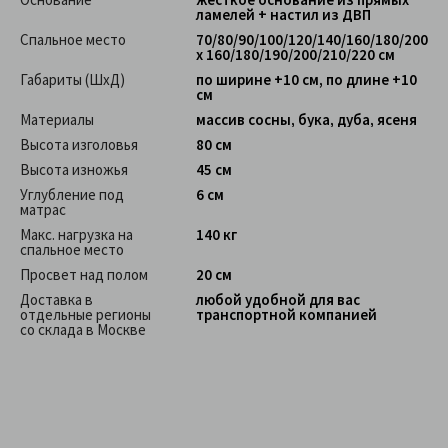
ламелей + настил из ДВП
Спальное место
70/80/90/100/120/140/160/180/200
х 160/180/190/200/210/220 см
Габариты (ШхД)
по ширине +10 см, по длине +10
см
Материалы
массив сосны, бука, дуба, ясеня
Высота изголовья
80 см
Высота изножья
45 см
Углубление под
6 см
матрас
Макс. нагрузка на
140 кг
спальное место
Просвет над полом
20 см
Доставка в
любой удобной для вас
отдельные регионы
транспортной компанией
со склада в Москве