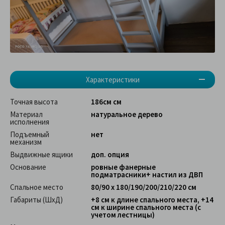
Характеристики
Точная высота
186см см
Материал
натуральное дерево
исполнения
Подъемный
нет
механизм
Выдвижные ящики
доп. опция
Основание
ровные фанерные
подматрасники+ настил из ДВП
Спальное место
80/90 х 180/190/200/210/220 см
Габариты (ШхД)
+8 см к длине спального места, +14
см к ширине спального места (с
учетом лестницы)