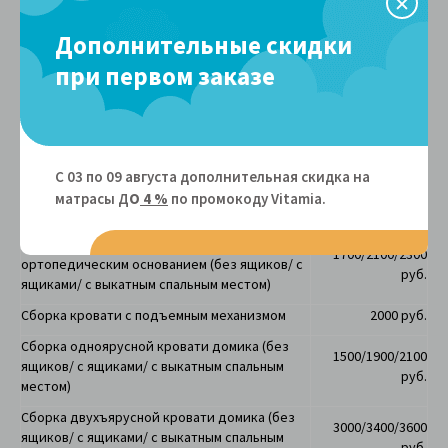
Сборка кроватей размером 70, 80, 90 см (
без
Дополнительные скидки
1200/1600/1800
ящиков/ с ящиками/ с выкатным спальным
руб.
при первом заказе
местом)
Сборка кроватей размером с 120 по 200
1500/1900/2100
см
(
без ящиков/ с ящиками/ с выкатным
руб.
спальным местом)
Сборка кроватей размером (70, 80, 90 см) с
С 03 по 09 августа дополнительная скидка на
1400/1800/2000
ортопедическим основанием (без ящиков/ с
матрасы Д
О
4 %
по промокоду Vitamiа.
руб.
ящиками/ с выкатным спальным местом)
Сборка кроватей размером (с 120 по 200 см) с
1700/2100/2300
ортопедическим основанием
(без ящиков/ с
руб.
ящиками/ с выкатным спальным местом)
Сборка кровати с подъемным механизмом
2000 руб.
Сборка одноярусной кровати домика
(без
1500/1900/2100
ящиков/ с ящиками/ с выкатным спальным
руб.
местом)
Сборка двухъярусной кровати домика
(без
3000/3400/3600
ящиков/ с ящиками/ с выкатным спальным
руб.