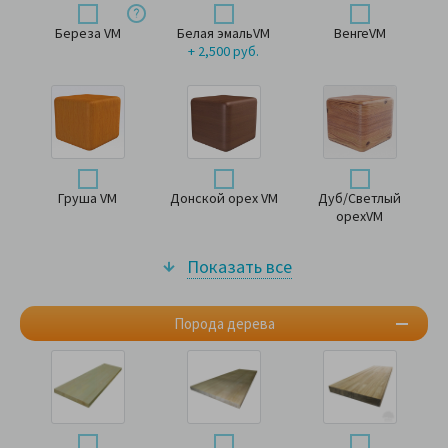
Береза VM
Белая эмальVM
ВенгеVM
+ 2,500 руб.
Груша VM
Донской орех VM
Дуб/Светлый
орехVM
Показать все
Порода дерева