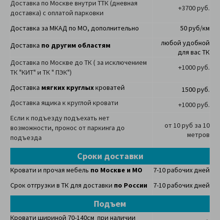
Доставка по Москве внутри ТТК (дневная
+3700 руб.
доставка) с оплатой парковки
Доставка за МКАД по МО, дополнительно
50 руб/км
любой удобной
Доставка
по другим областям
для вас ТК
Доставка по Москве до ТК ( за исключением
+1000 руб.
ТК "КИТ" и ТК " ПЭК")
Доставка
мягких круглых
кроватей
1500 руб.
Доставка ящика к круглой кровати
+1000 руб.
Если к подъезду подъехать нет
от 10 руб за 10
возможности, пронос от паркинга до
метров
подъезда
Сроки доставки
Кровати и прочая мебель
по Москве и МО
7-10 рабочих дней
Срок отгрузки в ТК для доставки
по России
7-10 рабочих дней
Подъем
Кровати шириной 70-140см при наличии