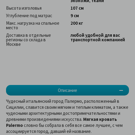
экокожи, ткани
Высота изголовья
107 см
Углубление под матрас
9 см
Макс. нагрузка на спальное
200 кг
место
Доставка в отдельные
любой удобной для вас
регионы со склада в
транспортной компанией
Москве
Описание
Чудесный итальянский город Палермо, расположенный в
Сицилии, славится своим мягким и теплым климатом, а также
чудесными архитектурными достопримечательностями и
древними произведениями искусства.
Мягкая кровать
Palermo
словно бы собрала в себя все самое лучшее, с чем
ассоциируется город, давший ей название.