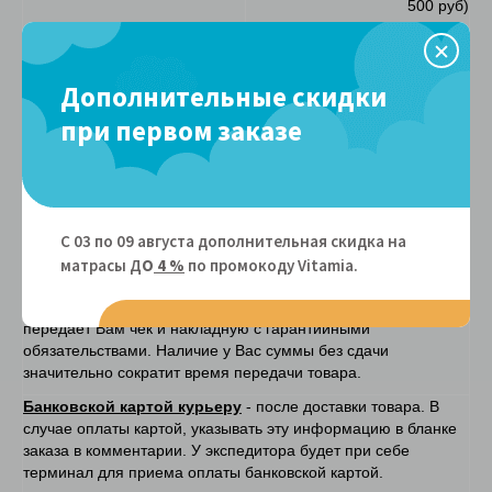
500 руб)
При отсутствии лифта
2% от суммы заказа/ этаж,
включая первый (мин. подъем
500 руб.)
Дополнительные скидки
при первом заказе
Сборка
Сборка в день доставки по
10% от стоимости заказа,
Москве и МО
минимальная сумма 1200
руб.
Проезд сборщика за МКАД
30 руб./ км.
С 03 по 09 августа дополнительная скидка на
матрасы Д
О
4 %
по промокоду Vitamiа.
Способы оплаты
Наличными курьеру
– после доставки товара. Экспедитор
передает Вам чек и накладную с гарантийными
обязательствами. Наличие у Вас суммы без сдачи
значительно сократит время передачи товара.
Банковской картой курьеру
- после доставки товара. В
случае оплаты картой, указывать эту информацию в бланке
заказа в комментарии. У экспедитора будет при себе
терминал для приема оплаты банковской картой.