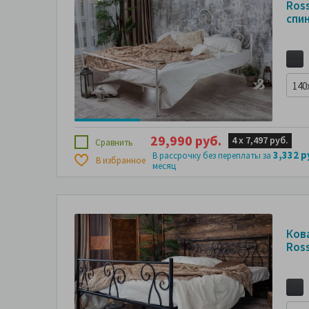
Ross
спин
140
29,990 руб.
4 х
7,497 руб.
Сравнить
3,332 р
В рассрочку без переплаты за
В избранное
месяц
Ков
Ros