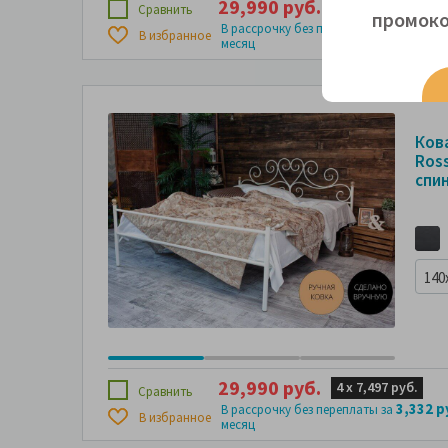
29,990 руб.
4 х
7,497 руб.
Сравнить
промоко
3,332 р
В рассрочку без переплаты за
В избранное
месяц
Ков
Ross
спин
140
29,990 руб.
4 х
7,497 руб.
Сравнить
3,332 р
В рассрочку без переплаты за
В избранное
месяц