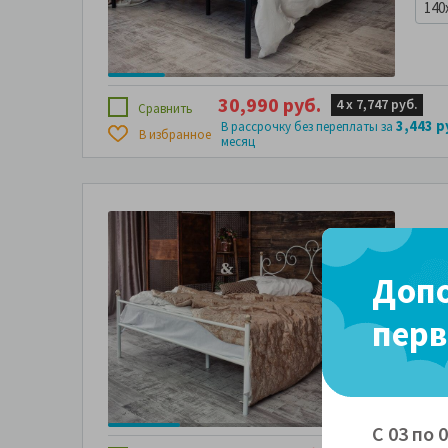
140
30,990 руб.
4 х
7,747 руб.
Сравнить
3,443 р
В рассрочку без переплаты за
В избранное
месяц
Ков
Ross
спин
Допо
перв
140
С 03 по 