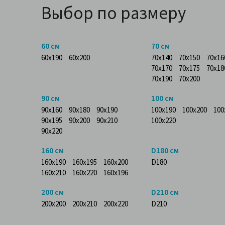
Выбор по размеру
60 см
70 см
60x190
60x200
70x140
70x150
70x16
70x170
70x175
70x18
70x190
70x200
90 см
100 см
90x160
90x180
90x190
100x190
100x200
100
90x195
90x200
90x210
100x220
90x220
160 см
D180 см
160x190
160x195
160x200
D180
160x210
160x220
160x196
200 см
D210 см
200x200
200x210
200x220
D210