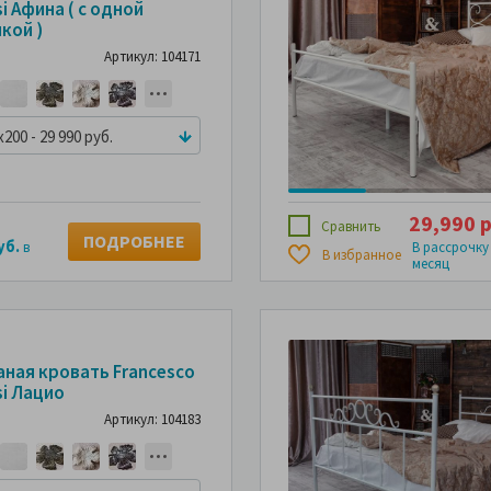
i Афина ( с одной
кой )
Артикул: 104171
x200 - 29 990 руб.
29,990 р
Сравнить
ПОДРОБНЕЕ
уб.
в
В рассрочку
В избранное
месяц
аная кровать Francesco
si Лацио
Артикул: 104183