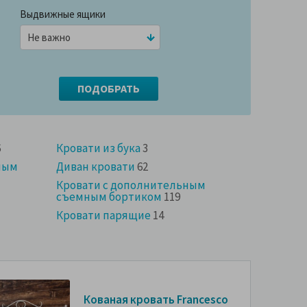
Выдвижные ящики
6
Кровати из бука
3
ным
Диван кровати
62
Кровати с дополнительным
съемным бортиком
119
Кровати парящие
14
Кованая кровать Francesco