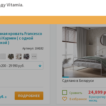
29,990 р
Сравнить
ду Vitamiа.
ПОДРОБНЕЕ
уб.
в
В рассрочку
В избранное
месяц
аная кровать Francesco
i Кармен ( с одной
кой )
Артикул: 104182
x200 - 29 990 руб.
Сделано в Беларуси
24,899 р
Сравнить
ПОДРОБНЕЕ
уб.
в
В рассрочку
В избранное
месяц