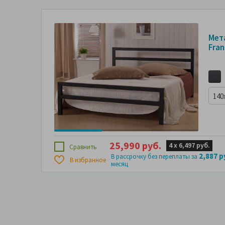
Мет
Fran
140
25,990 руб.
4 х
6,497 руб.
Сравнить
2,887 р
В рассрочку без переплаты за
В избранное
месяц