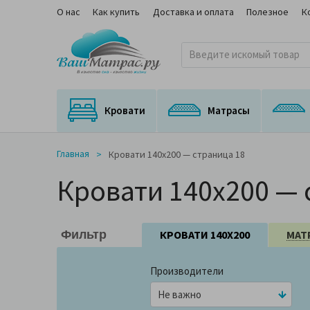
О нас
Как купить
Доставка и оплата
Полезное
К
Кровати
Матрасы
Кровати с подъемным механизмом
Кровати с выкатным спальным местом
Матрасы для трансформируемых оснований
Ортопедические матрасы с медицинским сертификатом
На независимом пружинном блоке
Главная
Кровати 140x200 — страница 18
Кровати 140x200 — 
КРОВАТИ 140X200
МАТ
Фильтр
Производители