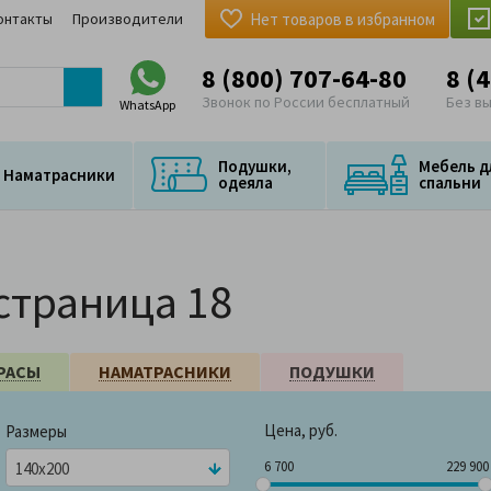
онтакты
Производители
Нет товаров в избранном
8 (800) 707-64-80
8 (
Звонок по России бесплатный
Без в
WhatsApp
Подушки,
Мебель д
Наматрасники
одеяла
спальни
страница 18
РАСЫ
НАМАТРАСНИКИ
ПОДУШКИ
Цена, руб.
Размеры
6 700
229 
6 700
229 900
140x200