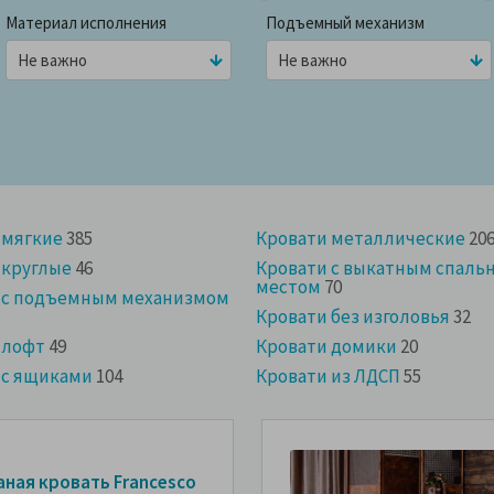
Материал исполнения
Подъемный механизм
 мягкие
385
Кровати металлические
20
 круглые
46
Кровати с выкатным спаль
местом
70
 с подъемным механизмом
Кровати без изголовья
32
 лофт
49
Кровати домики
20
 с ящиками
104
Кровати из ЛДСП
55
аная кровать Francesco