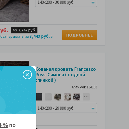
140x200 - 30 990 руб.
уб.
4 х
7,747 руб.
ПОДРОБНЕЕ
3,443 руб.
 без переплаты за
в
Кованая кровать Francesco
Rossi Симона ( с одной
спинкой )
Артикул: 104190
140x200 - 29 990 руб.
4 %
по