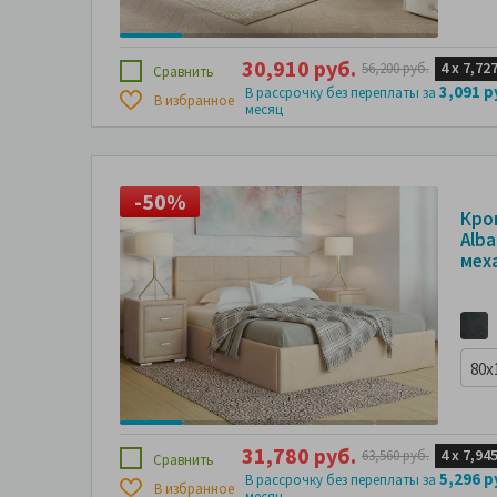
30,910 руб.
4 х
7,727
56,200 руб.
Сравнить
3,091 р
В рассрочку без переплаты за
В избранное
месяц
-50%
-
Кро
Alb
мех
80x
31,780 руб.
4 х
7,945
63,560 руб.
Сравнить
5,296 р
В рассрочку без переплаты за
В избранное
месяц