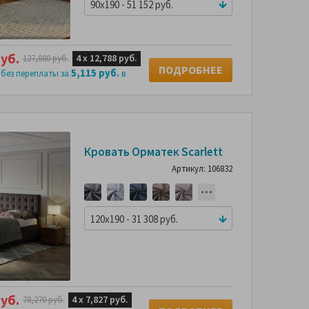
90x190 - 51 152 руб.
уб.
4 х
12,788 руб.
127,880 руб.
ПОДРОБНЕЕ
5,115 руб.
 без переплаты за
в
-60%
-34%
Кровать Орматек Scarlett
Скидка
Артикул: 106832
может быть
больше
120x190 - 31 308 руб.
уб.
4 х
7,827 руб.
78,270 руб.