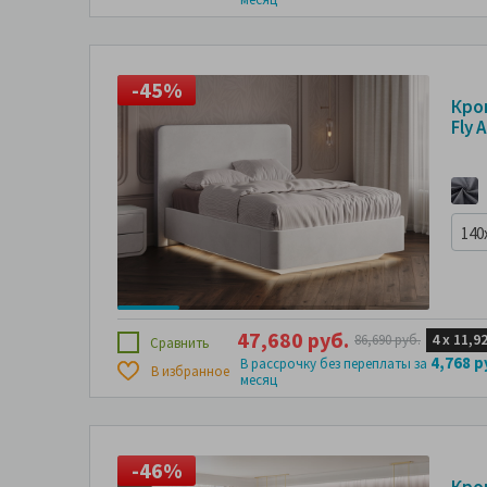
-45%
-
Кро
Fly A
140
47,680 руб.
4 х
11,9
86,690 руб.
Сравнить
4,768 р
В рассрочку без переплаты за
В избранное
месяц
-46%
-
Кро