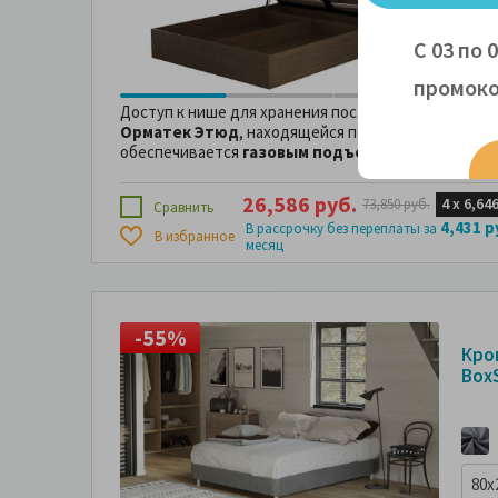
80x
С 03 по 
промоко
Доступ к нише для хранения постельных принадл
Орматек
Этюд
, находящейся под ортопедическо
обеспечивается
газовым
подъемным механизм
26,586 руб.
4 х
6,646
73,850 руб.
Сравнить
4,431 р
В рассрочку без переплаты за
В избранное
месяц
-55%
-
Кро
Box
80x