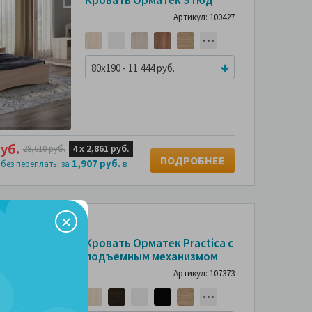
Скидка
Артикул: 100427
может быть
больше
80x190 - 11 444 руб.
уб.
4 х
2,861 руб.
28,610 руб.
ПОДРОБНЕЕ
1,907 руб.
 без переплаты за
в
-65%
Кровать Орматек Practica с
подъемным механизмом
Артикул: 107373