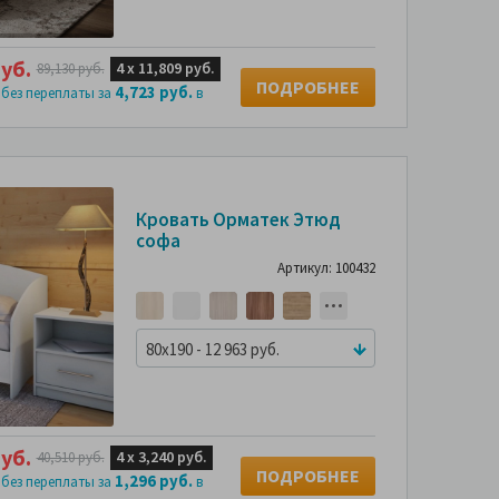
уб.
4 х
11,809 руб.
89,130 руб.
ПОДРОБНЕЕ
4,723 руб.
 без переплаты за
в
-50%
Кровать Орматек Этюд
софа
Артикул: 100432
80x190 - 12 963 руб.
уб.
4 х
3,240 руб.
40,510 руб.
ПОДРОБНЕЕ
1,296 руб.
 без переплаты за
в