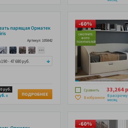
45%
-60%
-45%
вать парящая Орматек
iris
СМОТРИТЕ
ФОТО
Артикул: 105842
ПОКУПАТЕЛЕЙ
x190 - 47 680 руб.
33,264 р
20 руб.
Сравнить
ПОДРОБНЕЕ
уб.
в
В рассрочку
В избранное
месяц
46%
-60%
-46%
вать Орматек