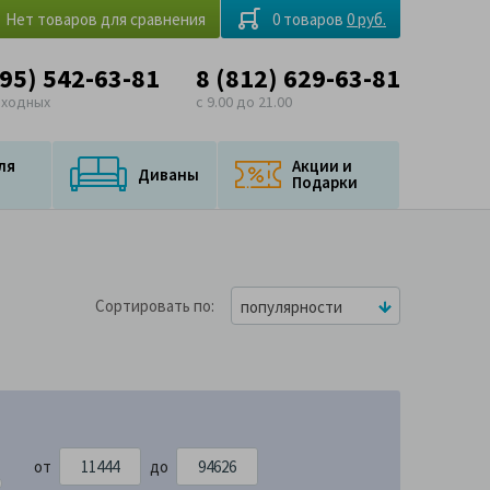
Нет товаров для сравнения
0 товаров
0 руб.
495) 542-63-81
8 (812) 629-63-81
ыходных
с 9.00 до 21.00
ля
Акции и
Диваны
Подарки
Сортировать по
популярности
от
до
626