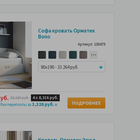
-60%
-45%
Софа кровать Орматек
Bono
СМОТРИТЕ
С
ФОТО
Артикул: 100479
ПОКУПАТЕЛЕЙ
ПО
80x190 - 33 264 руб.
уб.
4 х
8,316 руб.
83,160 руб.
ПОДРОБНЕЕ
3,326 руб.
 без переплаты за
в
-60%
-46%
Кровать Орматек Этюд