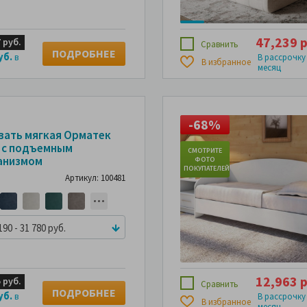
47,239 р
 руб.
Сравнить
ПОДРОБНЕЕ
уб.
в
В рассрочку
В избранное
месяц
50%
-68%
-50%
вать мягкая Орматек
a с подъемным
СМОТРИТЕ
анизмом
ФОТО
ПОКУПАТЕЛЕЙ
Артикул: 100481
190 - 31 780 руб.
12,963 р
 руб.
Сравнить
ПОДРОБНЕЕ
уб.
в
В рассрочку
В избранное
месяц