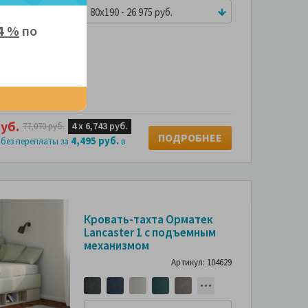
80x190 - 26 975 руб.
4 %
по
уб.
4 х
6,743 руб.
77,070 руб.
ПОДРОБНЕЕ
4,495 руб.
 без переплаты за
в
-60%
Кровать-тахта Орматек
Lancaster 1 с подъемным
СМОТРИТЕ
С
механизмом
ФОТО
ПОКУПАТЕЛЕЙ
ПО
Артикул: 104629