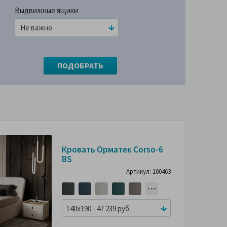
Выдвижные ящики
-47%
-45%
Кровать Орматек Corso-6
BS
СМОТРИТЕ
СМОТРИТЕ
С
ФОТО
ФОТО
Артикул: 100463
ПОКУПАТЕЛЕЙ
ПОКУПАТЕЛЕЙ
ПО
140x190 - 47 239 руб.