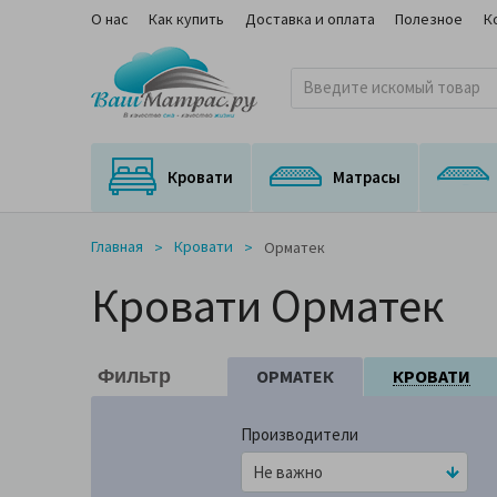
О нас
Как купить
Доставка и оплата
Полезное
К
Кровати
Матрасы
Кровати с подъемным механизмом
Кровати с выкатным спальным местом
Матрасы для трансформируемых оснований
Ортопедические матрасы с медицинским сертификатом
На независимом пружинном блоке
Главная
Кровати
Орматек
Кровати Орматек
ОРМАТЕК
КРОВАТИ
Фильтр
Производители