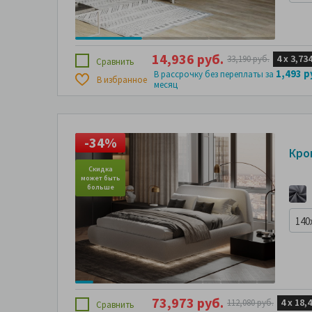
14,936 руб.
4 х
3,734
33,190 руб.
Сравнить
1,493 р
В рассрочку без переплаты за
В избранное
месяц
-34%
-
Кро
Скидка
Ск
может быть
може
больше
бо
140
73,973 руб.
4 х
18,
112,080 руб.
Сравнить