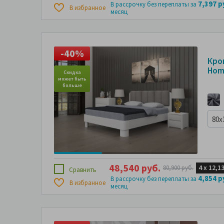
7,397 р
В рассрочку без переплаты за
В избранное
месяц
-40%
-
Кро
Hom
Скидка
Ск
может быть
може
больше
бо
80x
48,540 руб.
4 х
12,1
80,900 руб.
Сравнить
4,854 р
В рассрочку без переплаты за
В избранное
месяц