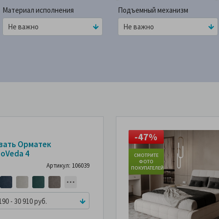
Материал исполнения
Подъемный механизм
45%
-47%
-45%
вать Орматек
oVeda 4
ТРИТЕ
СМОТРИТЕ
СМОТРИТЕ
ОТО
ФОТО
ФОТО
Артикул: 106039
ПАТЕЛЕЙ
ПОКУПАТЕЛЕЙ
ПОКУПАТЕЛЕЙ
190 - 30 910 руб.