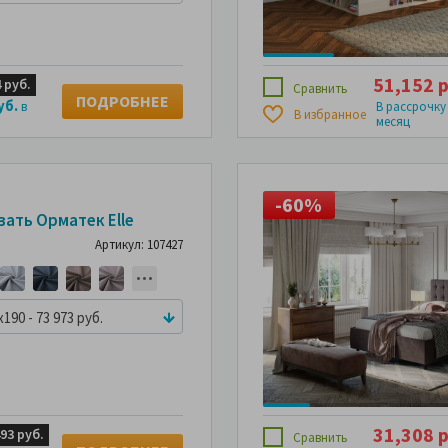
51,152 р
 руб.
Сравнить
ПОДРОБНЕЕ
уб.
в
В рассрочку
В избранное
месяц
34%
-60%
-34%
вать Орматек Elle
идка
Артикул: 107427
Скидка
т быть
может быть
льше
больше
x190 - 73 973 руб.
31,308 р
493 руб.
Сравнить