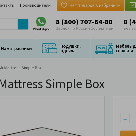
онтакты
Производители
Нет товаров в избранном
8 (800) 707-64-80
8 (
Звонок по России бесплатный
Без в
WhatsApp
Подушки,
Мебель д
Наматрасники
одеяла
спальни
r.Mattress Simple Box
attress Simple Box