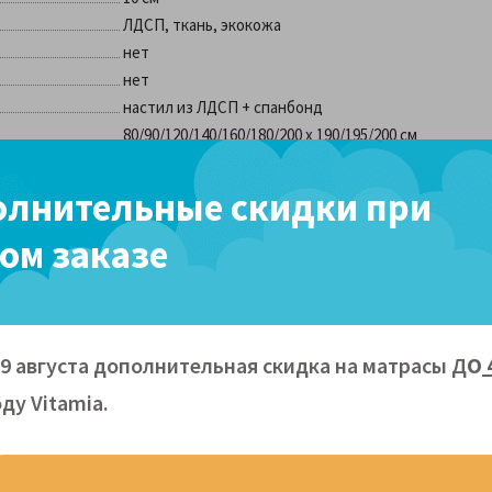
ЛДСП, ткань, экокожа
нет
нет
настил из ЛДСП + спанбонд
80/90/120/140/160/180/200 х 190/195/200 см
80/90/120/140/160/180/200 х 190/195/200 см
брус, ДСП, OSB-фанера, ППУ, ткань, экокожа
лнительные скидки при
зависит от выбранного изголовья
ом заказе
нет
200 кг
любой удобной для вас транспортной компанией
09 августа дополнительная скидка на матрасы Д
О
ду Vitamiа.