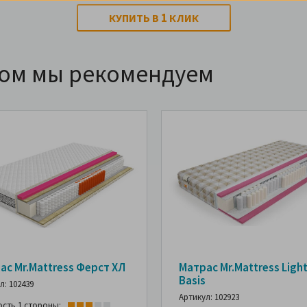
1
КУПИТЬ В
КЛИК
ром мы рекомендуем
ас Mr.Mattress Ферст ХЛ
Матрас Mr.Mattress Ligh
Basis
л: 102439
Артикул: 102923
ость 1 стороны: