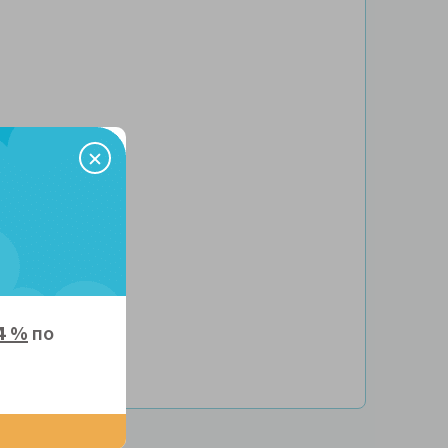
4 %
по