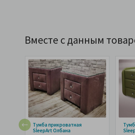
Вместе с данным това
Тумба прикроватная
Тумб
SleepArt Олбана
Slee