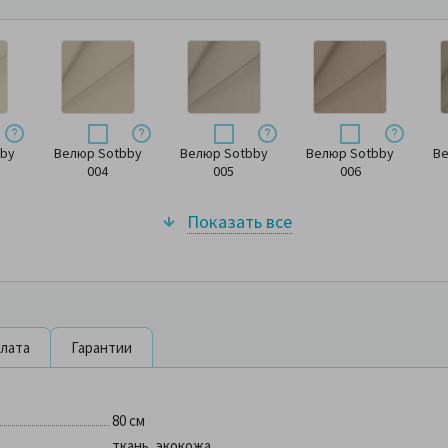
bby
Велюр Sotbby
Велюр Sotbby
Велюр Sotbby
Ве
004
005
006
Показать все
плата
Гарантии
80 см
ткань, экокожа