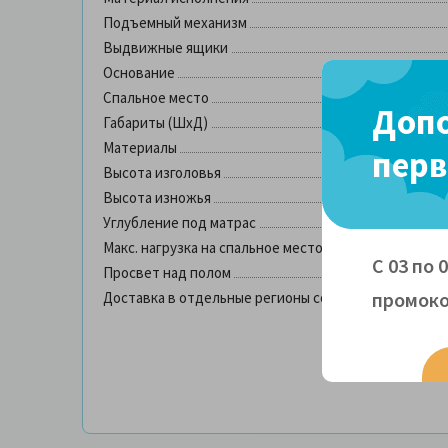
Подъемный механизм
Выдвижные ящики
Основание
Спальное место
Допо
Габариты (ШхД)
Материалы
перв
Высота изголовья
Высота изножья
Углубление под матрас
Макс. нагрузка на спальное место
С 03 по 
Просвет над полом
промоко
Доставка в отдельные регионы со склада в Москве