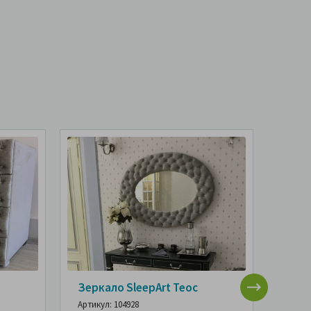
а
Зеркало SleepArt Теос
Пуф 
Артикул: 104928
Артику