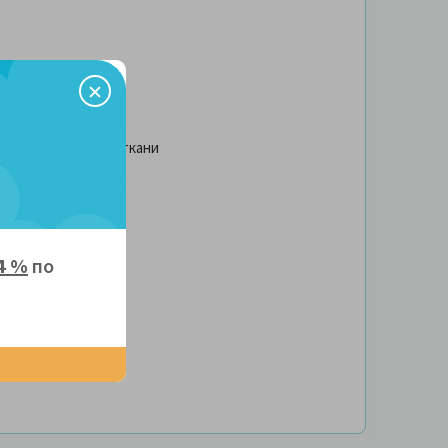
обивка из экокожи/ткани
4 %
по