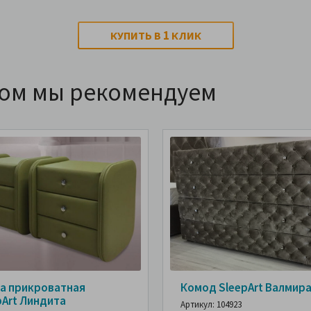
1
КУПИТЬ В
КЛИК
ром мы рекомендуем
а прикроватная
Комод SleepArt Валмир
pArt Линдита
Артикул: 104923