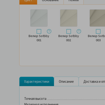
Велюр Sotbby
Велюр Sotbby
Велюр Sot
001
002
003
Характеристики
Описание
Доставка и о
Точная высота
Материал исполнения