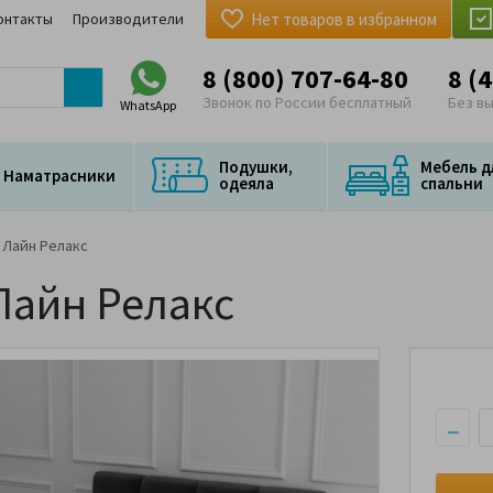
онтакты
Производители
Нет товаров в избранном
8 (800) 707-64-80
8 (
Звонок по России бесплатный
Без в
WhatsApp
Подушки,
Мебель д
Наматрасники
одеяла
спальни
 Лайн Релакс
Лайн Релакс