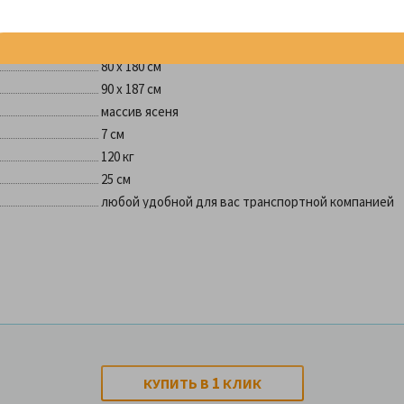
в комплекте
реечные ламели
80 х 180 см
90 х 187 см
массив ясеня
7 см
120 кг
25 см
любой удобной для вас транспортной компанией
1
КУПИТЬ В
КЛИК