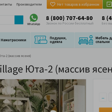
онтакты
Производители
Нет товаров в избранном
8 (800) 707-64-80
8 (
Звонок по России бесплатный
Без в
WhatsApp
Подушки,
Мебель д
Наматрасники
одеяла
спальни
Юта-2 (массив ясеня)
llage Юта-2 (массив ясе