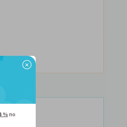
4 %
по