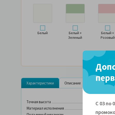
Белый
Белый +
Белый +
Зеленый
Розовый
Допо
перв
Характеристики
Описание
Доставка и о
Точная высота
С 03 по 
Материал исполнения
промоко
Подъемный механизм