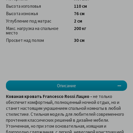
Высота изголовья
110 см
Высота изножья
76 см
Углубление под матрас
2 см
Макс. нагрузка на спальное
200 кг
место
Просвет над полом
30 см
Описание
Кованая кровать Francesco Rossi Лацио -
не только
обеспечит комфортный, полноценный ночной отдых, но и
станет настоящим украшением спальной комнаты в любой
стилистике. Стильная модель для любителей современного
прочтения классических решений в дизайне мебели.
Утонченная, но при этом основательная, изящная и
благородно сдержанная, с легкой, невесомой конструкцией,